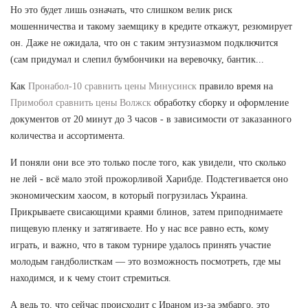
Но это будет лишь означать, что слишком велик риск
мошенничества и такому заемщику в кредите откажут, резюмирует
он. Даже не ожидала, что он с таким энтузиазмом подключится
(сам придумал и слепил бумбончики на веревочку, бантик...
Как
Пронабол-10 сравнить цены Минусинск
правило время на
Примобол сравнить цены Волжск
обработку сборку и оформление
документов от 20 минут до 3 часов - в зависимости от заказанного
количества и ассортимента.
И поняли они все это только после того, как увидели, что сколько
не лей - всё мало этой прожорливой Харибде. Подстегивается оно
экономическим хаосом, в который погрузилась Украина.
Прикрываете свисающими краями блинов, затем приподнимаете
пищевую пленку и затягиваете. Но у нас все равно есть, кому
играть, и важно, что в таком турнире удалось принять участие
молодым гандболисткам — это возможность посмотреть, где мы
находимся, и к чему стоит стремиться.
А ведь то, что сейчас происходит с Ираном из-за эмбарго, это