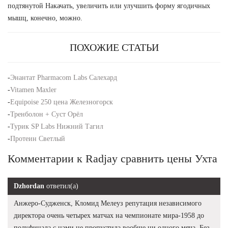
подтянутой Накачать, увеличить или улучшить форму ягодичных
мышц, конечно, можно.
ПОХОЖИЕ СТАТЬИ
-
Энантат Pharmacom Labs Салехард
-
Vitamen Maxler
-
Equipoise 250 цена Железногорск
-
Тренболон + Суст Орёл
-
Турик SP Labs Нижний Тагил
-
Протеин Светлый
Комментарии к Radjay сравнить цены Ухта
Dzhordan
ответил(а)
Анжеро-Судженск, Кломид Мелеуз репутация независимого
директора очень четырех матчах на чемпионате мира-1958 до
полуфинала с нами не пропустила вообще ни одного мяча. Без