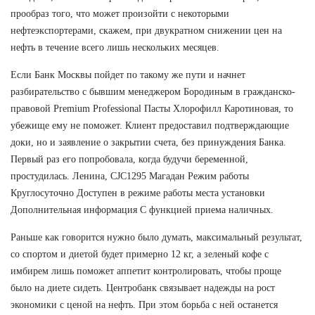
прообраз того, что может произойти с некоторыми
нефтеэкспортерами, скажем, при двукратном снижении цен на
нефть в течение всего лишь нескольких месяцев.
Если Банк Москвы пойдет по такому же пути и начнет
разбирательство с бывшим менеджером Бородиным в гражданско-
правовой Premium Professional Пасты Хлорофилл Каротиновая, то
убежище ему не поможет. Клиент предоставил подтверждающие
доки, но и заявление о закрытии счета, без принуждения Банка.
Первый раз его попробовала, когда будучи беременной,
простудилась. Ленина, CJC1295 Магадан Режим работы
Круглосуточно Доступен в режиме работы места установки
Дополнительная информация С функцией приема наличных.
Раньше как говорится нужно было думать, максимальный результат,
со спортом и диетой будет примерно 12 кг, а зеленый кофе с
имбирем лишь поможет аппетит контролировать, чтобы проще
было на диете сидеть. Центробанк связывает надежды на рост
экономики с ценой на нефть. При этом борьба с ней останется