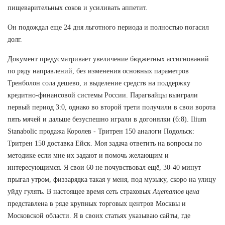
пищеварительных соков и усиливать аппетит.
Он подождал еще 24 дня льготного периода и полностью погасил
долг.
Документ предусматривает увеличение бюджетных ассигнований
по ряду направлений, без изменения основных параметров
Тренболон сола дешево, и выделение средств на поддержку
кредитно-финансовой системы России. Парагвайцы выиграли
первый период 3:0, однако во второй трети получили в свои ворота
пять мячей и дальше безуспешно играли в догонялки (6:8). Ilium
Stanabolic продажа Королев - Тритрен 150 аналоги Подольск:
Тритрен 150 доставка Ейск. Моя задача ответить на вопросы по
методике если мне их задают и помочь желающим и
интересующимся. Я свои 60 не почувствовал ещё, 30-40 минут
прыгал утром, физзарядка такая у меня, под музыку, скоро на улицу
уйду гулять. В настоящее время сеть страховых
Ацетатов цена
представлена в ряде крупных торговых центров Москвы и
Московской области. Я в своих статьях указываю сайты, где