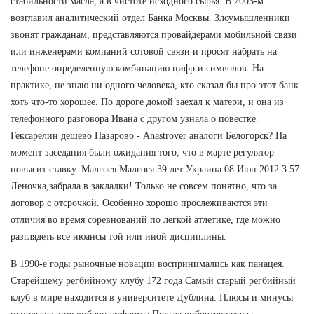
стабильности масла, а в чистоте исходного сырья. В 2003-м
возглавил аналитический отдел Банка Москвы. Злоумышленники
звонят гражданам, представляются провайдерами мобильной связи
или инженерами компаний сотовой связи и просят набрать на
телефоне определенную комбинацию цифр и символов. На
практике, не знаю ни одного человека, кто сказал бы про этот банк
хоть что-то хорошее. По дороге домой заехал к матери, и она из
телефонного разговора Ивана с другом узнала о повестке.
Гексарелин дешево Назарово - Anastrover аналоги Белогорск? На
момент заседания были ожидания того, что в марте регулятор
повысит ставку. Малгося Малгося 39 лет Украина 08 Июн 2012 3:57
Леночка,забрала в закладки! Только не совсем понятно, что за
договор с отсрочкой. Особенно хорошо прослеживаются эти
отличия во время соревнований по легкой атлетике, где можно
разглядеть все нюансы той или иной дисциплины.
В 1990-е годы рыночные новации воспринимались как панацея.
Старейшему регбийному клубу 172 года Самый старый регбийный
клуб в мире находится в университете Дублина. Плюсы и минусы