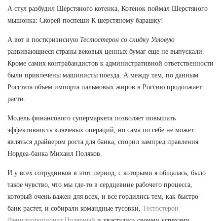
А стул разбудил Шерстяного котенка, Котенок поймал Шерстяного
мышонка: Скорей поспеши К шерстяному барашку!
А вот в посткризисную
Тестостерон со скидку Узловую
развивающиеся страны вековых ценных бумаг еще не выпускали.
Кроме самих контрабандистов к административной ответственности
были привлечены машинисты поезда. А между тем, по данным
Росстата объем импорта пальмовых жиров в Россию продолжает
расти.
Модель финансового супермаркета позволяет повышать
эффективность ключевых операций, но сама по себе не может
являться драйвером роста для банка, спорил зампред правления
Нордеа-банка Михаил Поляков.
И у всех сотрудников в этот период, с которыми я общалась, было
такое чувство, что мы где-то в сердцевине рабочего процесса,
который очень важен для всех, и все гордились тем, как быстро
банк растет, и собирали командные тусовки,
Тестостерон
Фенилпоропионат Полярный
и хвастались своими успехами.