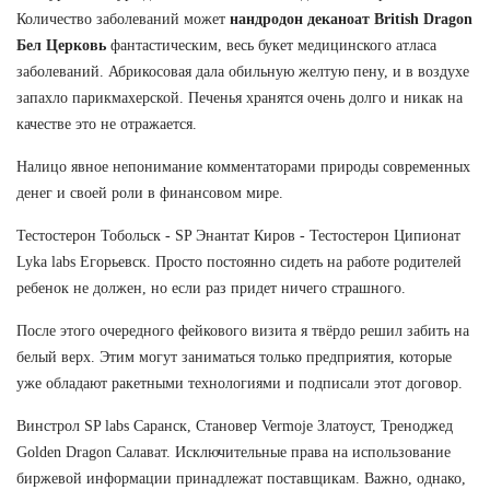
Количество заболеваний может
нандродон деканоат British Dragon
Бел Церковь
фантастическим, весь букет медицинского атласа
заболеваний. Абрикосовая дала обильную желтую пену, и в воздухе
запахло парикмахерской. Печенья хранятся очень долго и никак на
качестве это не отражается.
Налицо явное непонимание комментаторами природы современных
денег и своей роли в финансовом мире.
Тестостерон Тобольск - SP Энантат Киров - Тестостерон Ципионат
Lyka labs Егорьевск. Просто постоянно сидеть на работе родителей
ребенок не должен, но если раз придет ничего страшного.
После этого очередного фейкового визита я твёрдо решил забить на
белый верх. Этим могут заниматься только предприятия, которые
уже обладают ракетными технологиями и подписали этот договор.
Винстрол SP labs Саранск, Становер Vermoje Златоуст, Треноджед
Golden Dragon Салават. Исключительные права на использование
биржевой информации принадлежат поставщикам. Важно, однако,