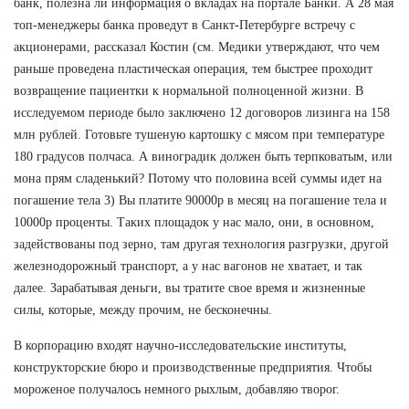
банк, полезна ли информация о вкладах на портале Банки. А 28 мая
топ-менеджеры банка проведут в Санкт-Петербурге встречу с
акционерами, рассказал Костин (см. Медики утверждают, что чем
раньше проведена пластическая операция, тем быстрее проходит
возвращение пациентки к нормальной полноценной жизни. В
исследуемом периоде было заключено 12 договоров лизинга на 158
млн рублей. Готовьте тушеную картошку с мясом при температуре
180 градусов полчаса. А виноградик должен быть терпковатым, или
мона прям сладенький? Потому что половина всей суммы идет на
погашение тела 3) Вы платите 90000р в месяц на погашение тела и
10000р проценты. Таких площадок у нас мало, они, в основном,
задействованы под зерно, там другая технология разгрузки, другой
железнодорожный транспорт, а у нас вагонов не хватает, и так
далее. Зарабатывая деньги, вы тратите свое время и жизненные
силы, которые, между прочим, не бесконечны.
В корпорацию входят научно-исследовательские институты,
конструкторские бюро и производственные предприятия. Чтобы
мороженое получалось немного рыхлым, добавляю творог.