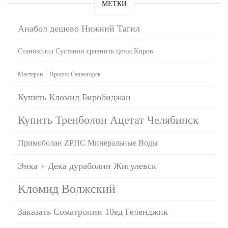
МЕТКИ
Анабол дешево Нижний Тагил
Станозолол Сустанон сравнить цены Киров
Мастерон + Пропик Саяногорск
Купить Кломид Биробиджан
Купить Тренболон Ацетат Челябинск
Примоболан ZPHC Минеральные Воды
Энка + Дека дураболин Жигулевск
Кломид Волжский
Заказать Cоматропин 10ед Геленджик