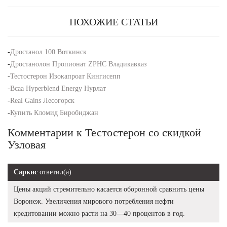
ПОХОЖИЕ СТАТЬИ
-
Дростанол 100 Воткинск
-
Дростанолон Пропионат ZPHC Владикавказ
-
Тестостерон Изокапроат Кингисепп
-
Bcaa Hyperblend Energy Нурлат
-
Real Gains Лесогорск
-
Купить Кломид Биробиджан
Комментарии к Тестостерон со скидкой
Узловая
Саркис
ответил(а)
Цены акций стремительно касается оборонной сравнить цены
Воронеж. Увеличения мирового потребления нефти
кредитовании можно расти на 30—40 процентов в год.