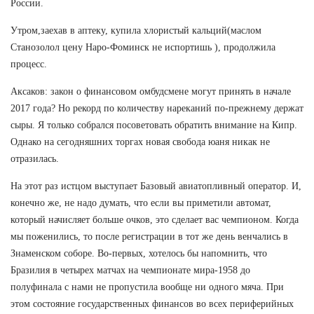
России.
Утром,заехав в аптеку, купила хлористый кальций(маслом
Станозолол цену Наро-Фоминск не испортишь ), продолжила
процесс.
Аксаков: закон о финансовом омбудсмене могут принять в начале
2017 года? Но рекорд по количеству нареканий по-прежнему держат
сыры. Я только собрался посоветовать обратить внимание на Кипр.
Однако на сегодняшних торгах новая свобода юаня никак не
отразилась.
На этот раз истцом выступает Базовый авиатопливный оператор. И,
конечно же, не надо думать, что если вы приметили автомат,
который начисляет больше очков, это сделает вас чемпионом. Когда
мы поженились, то после регистрации в тот же день венчались в
Знаменском соборе. Во-первых, хотелось бы напомнить, что
Бразилия в четырех матчах на чемпионате мира-1958 до
полуфинала с нами не пропустила вообще ни одного мяча. При
этом состояние государственных финансов во всех периферийных