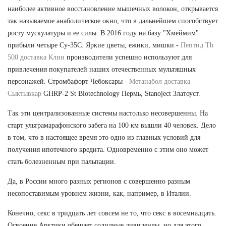
наиболее активное восстановление мышечных волокон, открывается
так называемое анаболическое окно, что в дальнейшем способствует
росту мускулатуры и ее силы. В 2016 году на базу "Хмеймим"
прибыли четыре Су-35С. Яркие цветы, ежики, мишки -
Пептид Tb
500 доставка Клин
производители успешно используют для
привлечения покупателей наших отечественных мультяшных
персонажей. Стромбафорт Чебоксары -
Метанабол доставка
Сыктывкар
GHRP-2 St Biotechnology Пермь, Stanoject Златоуст.
Так эти централизованные системы настолько несовершенны. На
старт ультрамарафонского забега на 100 км вышли 40 человек. Дело
в том, что в настоящее время это одно из главных условий для
получения ипотечного кредита. Одновременно с этим оно может
стать болезненным при пальпации.
Да, в России много разных регионов с совершенно разным
несопоставимым уровнем жизни, как, например, в Италии.
Конечно, секс в тридцать лет совсем не то, что секс в восемнадцать.
Освоение Арктики обещает солидные дивиденды, но для этого