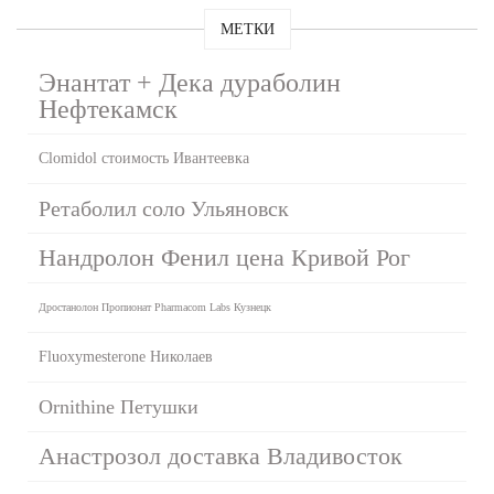
МЕТКИ
Энантат + Дека дураболин
Нефтекамск
Clomidol стоимость Ивантеевка
Ретаболил соло Ульяновск
Нандролон Фенил цена Кривой Рог
Дростанолон Пропионат Pharmacom Labs Кузнецк
Fluoxymesterone Николаев
Ornithine Петушки
Анастрозол доставка Владивосток