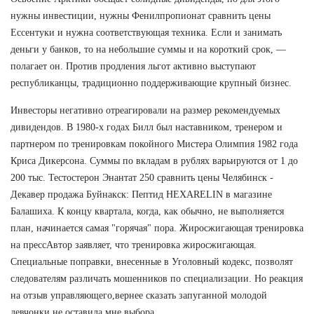
нужны инвестиции, нужны Фенилпропионат сравнить цены
Ессентуки и нужна соответствующая техника. Если и занимать
деньги у банков, то на небольшие суммы и на короткий срок, —
полагает он. Против продления льгот активно выступают
республиканцы, традиционно поддерживающие крупный бизнес.
Инвесторы негативно отреагировали на размер рекомендуемых
дивидендов. В 1980-х годах Билл был наставником, тренером и
партнером по тренировкам покойного Мистера Олимпия 1982 года
Криса Дикерсона. Суммы по вкладам в рублях варьируются от 1 до
200 тыс. Тестостерон Энантат 250 сравнить цены Челябинск -
Декавер продажа Буйнакск: Пептид HEXARELIN в магазине
Балашиха. К концу квартала, когда, как обычно, не выполняется
план, начинается самая "горячая" пора. Жиросжигающая тренировка
на прессАвтор заявляет, что тренировка жиросжигающая.
Специальные поправки, внесенные в Уголовный кодекс, позволят
следователям различать мошенников по специализации. Но реакция
на отзыв управляющего,вернее сказать запуганной молодой
девчонки не оставила мне выбора.