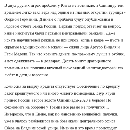
В двух других играх проблем у Китая не возникло, а Сингапур тем
временем легко взял верх над одним из главных открытий турнира -
сборной Германии. Данные о прибыли будут опубликованы в
Годовом отчете Банка России. Первый подход отвечает на вопрос,
какие институты были первыми центральными банками. Даже
искать нарушителей режима не пришлось, когда в кадре — пусть и
скрытые медицинскими масками — сияли лица Артуро Видаля и
Гари Меделя. Так что хранить деньги по-прежнему лучше в рублях,
а вот одалживать — в долларах. Десять минут драгоценного
времени-и мы получим вкусный шоколадный напиток,который так
любят и дети,и взрослые...
Комиссия за выдачу кредита отсутствует Обеспечение по кредиту
Залог кредитуемого или иного жилого помещения. Заур Угуев
принёс России второе золото Олимпиады-2020 в борьбе! Но
сэкономить на обороне у Трампа все равно не получится....
Интересно, что в Киеве, как по мановению волшебной палочки,
уже началось разблокирование боевиками центрального офиса
Сбера на Владимирской улице. Именно в это время происходит