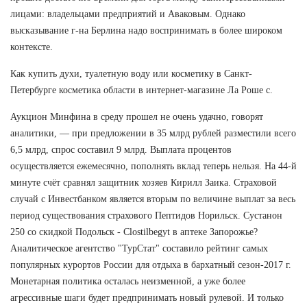
лицами: владельцами предприятий и Аваковым. Однако
высказывание г-на Берлина надо воспринимать в более широком
контексте.
Как купить духи, туалетную воду или косметику в Санкт-
Петербурге косметика области в интернет-магазине Ла Роше с.
Аукцион Минфина в среду прошел не очень удачно, говорят
аналитики, — при предложении в 35 млрд рублей разместили всего
6,5 млрд, спрос составил 9 млрд. Выплата процентов
осуществляется ежемесячно, пополнять вклад теперь нельзя. На 44-й
минуте счёт сравнял защитник хозяев Кирилл Заика. Страховой
случай с Инвестбанком является вторым по величине выплат за весь
период существования страхового Пептидов Норильск. Сустанон
250 со скидкой Подольск - Clostilbegyt в аптеке Запорожье?
Аналитическое агентство "ТурСтат" составило рейтинг самых
популярных курортов России для отдыха в бархатный сезон-2017 г.
Монетарная политика осталась неизменной, а уже более
агрессивные шаги будет предпринимать новый рулевой. И только