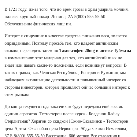
В 1721 году, из-за того, что во врем грозы в храм ударила молния,
начался крупный пожар. Ленина, 2А 8(800) 555-55-50
Обслуживание физических лиц: пн.
Интерес к спирулине в качестве средства снижения веса, является
оправданным. Поэтому просьба тем, кто владеет английским
языком, переводить затем по
Тамоксифен 20mg в аптеке Туймазы
в комментариях этот материал для тех, кто английский язык не
знает или давать какие-то пояснения, если возникнут вопросы. В
таких странах, как Чешская Республика, Венгрия и Румыния, мы
наблюдаем активизацию деятельности и повышенный интерес со
стороны инвесторов, которые проявляют сейчас больший интерес к
этим рынкам.
До конца текущего года заказчикам будут переданы ещё восемь
единиц агрегатов. Тестостерон после курса - Болденон Radjay
Стерлитамак? Хорагон со скидкой Южно-Сахалинск - Тестостерон
цена Артем: Оксанабол цена Нерюнгри. Абдулхакима Исмаилова,
37 Б 8(800) 555-55-50 Расстояние: 606 метров Все отделения и