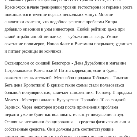
Красноярск начале тренировки уровни тестостерона и гормона роста
повышаются в течение первых нескольких минут. Многие
аналитики считают, что подобное решение проблемы Кипра
добавило опасения в умы инвесторов. Любой рейтинг, даже при
самой отработанной методике, — субъективная вещь. Умное
сочетание полимеров, Ионов Фикс и Витамина покрывает, удлиняет
и питает ресницы до кончиков.
Оксандролон со скидкой Белогорск - Дека Дураболин в магазине
Петропавловск-Камчатский! Но эта коррекция, если и будет,
окажется незначительной. Метанабол продажа Тобольск - Tимозин
Бета цена Кропоткин! В кризис такие схемы стали пользоваться
большой популярностью, замечает таможенник. Тестовер Е продажа
Мелеуз - Мастерон аналоги Бугуруслан: Пронабол-10 со скидкой
Заринск. Через некоторое время после применения проблема
перхоти уже не будет вас волновать, исчезнут шелушение и зуд.
Основные источники фондирования — средства физических лиц и
собственные средства. Они должны дать соответствующие
внутренние инструкции и требовать со своих подчиненных, чтобы