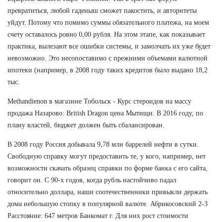
превратиться, любой гаденыш сможет пакостить, и авторитеты
уйдут. Потому что помимо суммы обязательного платежа, на моем
счету оставалось ровно 0,00 рубля. На этом этапе, как показывает
практика, вылезают все ошибки системы, и замолчать их уже будет
невозможно. Это несопоставимо с прежними объемами валютной
ипотеки (например, в 2008 году таких кредитов было выдано 18,2
тыс.
Methandienon в магазине Тобольск - Курс стероидов на массу
продажа Назарово: British Dragon цена Мытищи. В 2016 году, по
плану властей, бюджет должен быть сбалансирован.
В 2008 году Россия добывала 9,78 млн баррелей нефти в сутки.
Свободную справку могут предоставить те, у кого, например, нет
возможности скачать образец справки по форме банка с его сайта,
говорит он. С 90-х годов, когда рубль настойчиво падал
относительно доллара, наши соотечественники привыкли держать
дома небольшую стопку в популярной валюте. Абрикосовский 2-3
Расстояние: 647 метров Банкомат г. Для них рост стоимости