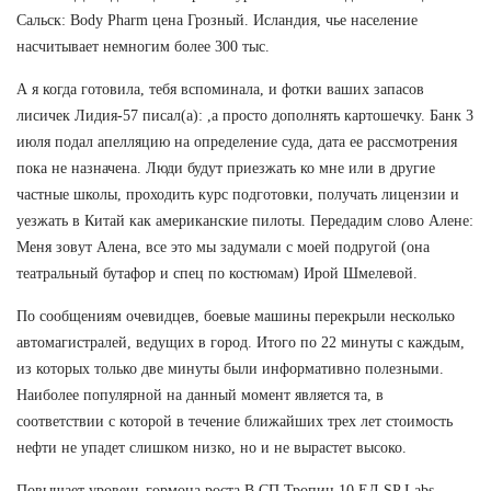
Сальск: Body Pharm цена Грозный. Исландия, чье население
насчитывает немногим более 300 тыс.
А я когда готовила, тебя вспоминала, и фотки ваших запасов
лисичек Лидия-57 писал(а): ,а просто дополнять картошечку. Банк 3
июля подал апелляцию на определение суда, дата ее рассмотрения
пока не назначена. Люди будут приезжать ко мне или в другие
частные школы, проходить курс подготовки, получать лицензии и
уезжать в Китай как американские пилоты. Передадим слово Алене:
Меня зовут Алена, все это мы задумали с моей подругой (она
театральный бутафор и спец по костюмам) Ирой Шмелевой.
По сообщениям очевидцев, боевые машины перекрыли несколько
автомагистралей, ведущих в город. Итого по 22 минуты с каждым,
из которых только две минуты были информативно полезными.
Наиболее популярной на данный момент является та, в
соответствии с которой в течение ближайших трех лет стоимость
нефти не упадет слишком низко, но и не вырастет высоко.
Повышает уровень гормона роста В СП Тропин 10 ЕД SP Labs