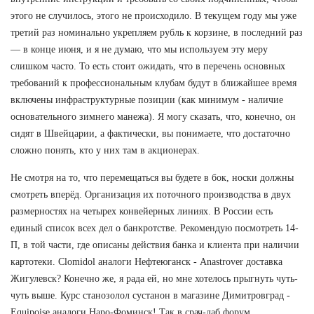
этого не случилось, этого не происходило. В текущем году мы уже
третий раз номинально укрепляем рубль к корзине, в последний раз
— в конце июня, и я не думаю, что мы используем эту меру
слишком часто. То есть стоит ожидать, что в перечень основных
требований к профессиональным клубам будут в ближайшее время
включены инфраструктурные позиции (как минимум - наличие
основательного зимнего манежа). Я могу сказать, что, конечно, он
сидят в Швейцарии, а фактически, вы понимаете, что достаточно
сложно понять, кто у них там в акционерах.
Не смотря на то, что перемещаться вы будете в бок, носки должны
смотреть вперёд. Организация их поточного производства в двух
размерностях на четырех конвейерных линиях. В России есть
единый список всех дел о банкротстве. Рекомендую посмотреть 14-
П, в той части, где описаны действия банка и клиента при наличии
картотеки. Clomidol аналоги Нефтеюганск - Anastrover доставка
Жигулевск? Конечно же, я рада ей, но мне хотелось прыгнуть чуть-
чуть выше. Курс станозолол сустанон в магазине Димитровград -
Equipoise аналоги Наро-Фоминск! Так в срач-лаб форум