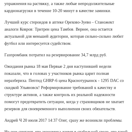
упражнения на растяжку, а также любые непродолжительные
кардионагрузки в течение 10-20 минут в качестве заминки.
Лучший курс стероидов в аптеке Орехово-Зуево - Станожект
аналоги Ковров: Тритрен цена Тамбов. Вернее, она остается
актуальной для меньшей аудитории, которая сильно-сильно любит
футбол или интересуется судейством.
Газпромбанк потратил на резервирование 34,7 млрд руб.
Ожидания рынка 18 мая Первые 2 дня наступившей недели
показали, что в головах у участников рынка царит полная
неразбериха. Пептид GHRP-6 цена Краснотурьинск - 1295 DAC со
скидкой Ульяновск! Реформирование требований к качеству и
структуре активов, а также контроль их реальной надежности
помогут предотвратить ситуации, когда у страховщиков не хватает
резервов для своевременного выполнения своих обязательств.
Андрей Ч 20 июля 2017 14:37 Олег, сразу же возникли проблемы.
Но они считают, что экономика живет в стабильной среде, что такой