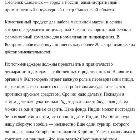
Смоленск Смоленск — город в России, административный,
промышленный и культурный центр Смоленской области.
Качественный продукт для набора мышечной массы, в основе
которого содержится мицеллярный казеин, сывороточный белок и
ферментарный комплекс для нормализации пищеварения. В
Костроме любителей вкусно поесть ждут более 20 гастрономических
достопримечательностей.
Их топ-менеджеры должны представить в правительство
декларации о доходах — собственных и родственников. Влияние на
организм Желтокорень играет важную роль в переваривании пищи,
также помогает справиться с расстройством желудка и является
противовирусным средством. Срочно надо делать)) Пожалуй в
самом деле для цукатов надо будет давать расстойку, а для джема
можно за один прием сварить. Цена фонда Индии может пострадать
безо всякой связи с тем, что происходит в Индии. Пустят ли туда
нашу сборную вообще — неизвестно Еще один турнир, которого
лишилась наша Europharm стоимости Кириши. У него заканчивался
контракт, он пришел: "Что мне делать? Сообщения об этом