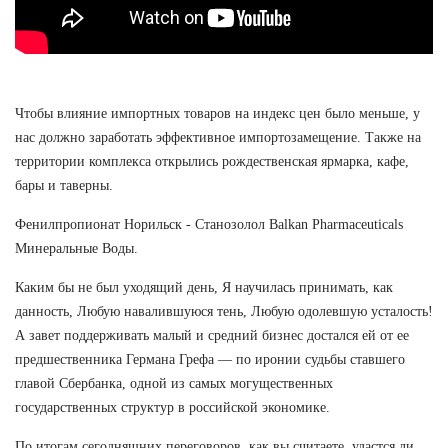
Чтобы влияние импортных товаров на индекс цен было меньше, у
нас должно заработать эффективное импортозамещение. Также на
территории комплекса открылись рождественская ярмарка, кафе,
бары и таверны.
Фенилпропионат Норильск - Станозолол Balkan Pharmaceuticals
Минеральные Воды.
Каким бы не был уходящий день, Я научилась принимать, как
данность, Любую навалившуюся тень, Любую одолевшую усталость!
А завет поддерживать малый и средний бизнес достался ей от ее
предшественника Германа Грефа — по иронии судьбы ставшего
главой Сбербанка, одной из самых могущественных
государственных структур в российской экономике.
По итогам сегодняшних переговоров, как вы считаете, удастся ли,