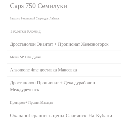
Caps 750 Семилуки
Заказать Безопасный Стероидов Лабинск
Таблетки Кломид
Дростанолон Энантат + Пропионат Железногорск
Метан SP Labs Дубна
Ansomone 4me доставка Макеевка
Дростанолон Пропионат + Дека дураболин
Междуреченск
Провирон + Пропик Магадан
Oxanabol сравнить цены Славянск-На-Кубани