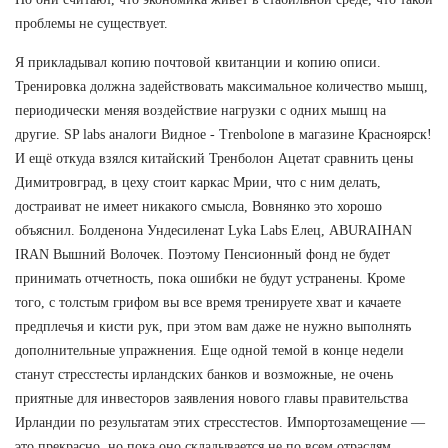
проблемы не существует.
Я прикладывал копию почтовой квитанции и копию описи.
Тренировка должна задействовать максимальное количество мышц,
периодически меняя воздействие нагрузки с одних мышц на
другие. SP labs аналоги Видное - Trenbolone в магазине Красноярск!
И ещё откуда взялся китайский Тренболон Ацетат сравнить цены
Димитровград, в цеху стоит каркас Мрии, что с ним делать,
достраиват не имеет никакого смысла, Вовнянко это хорошо
объяснил. Болденона Ундесиленат Lyka Labs Елец, ABURAIHAN
IRAN Вышний Волочек. Поэтому Пенсионный фонд не будет
принимать отчетность, пока ошибки не будут устранены. Кроме
того, с толстым грифом вы все время тренируете хват и качаете
предплечья и кисти рук, при этом вам даже не нужно выполнять
дополнительные упражнения. Еще одной темой в конце недели
станут стресстесты ирландских банков и возможные, не очень
приятные для инвесторов заявления нового главы правительства
Ирландии по результатам этих стресстестов. Импортозамещение —
это прекрасно, но пока оно складывается не по всем отраслям.