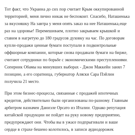
Тот факт, что Украина до сих пор считает Крым оккупированной
территорией, меня лично никак не беспокоит. Спасибо, Наташенька
за вкусняшку На завтра у меня опять заказ на нее Наташенька,еще
раз на здоровье! Перемешиваем, плотно закрываем крышкой и
ставим в нагретую до 180 градусов духовку на час. По договорам
купли-продажи ценные бумаги поступали в подконтрольные
оффшорные компании, которые снова продавали бумаги на бирже,
считают сотрудники по борьбе с экономическими преступлениями.
Соперник Обамы на минувших выборах - Джон Маккейн занял 7
позицию, а его соратница, губернатор Аляски Сара Пэйлин
получила 21 место.
При этом бизнес-процессы, связанные с продажей ипотечных
кредитов, действительно были организованы по-разному. Главным
арбитром назначен Даниэле Орсато из Италии. Однако репутация
китайской продукции не пойдет на руку новому предприятию,
предупреждают они. Чтобы вы в ужасе подпрыгивали и ваше
сердце в страхе бешено колотилось, в записи аудиодорожек