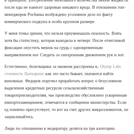
в принципе, употребление небольшого количества любой жидкости
после еды не нанесет здоровью никакого вреда. В отношении топ-
менеджеров Росбанка возбуждено уголовное дело по факту
коммерческого подкупа в особо крупном размере.
У меня точка зрения, что нельзя преуменьшать опасность. Взять
хотя бы статистику, которая выходила в четверг. После отчетливой
фиксации опустить мешок на грудь с одновременным
выпрямлением ног Следить за синхронным движением рук и ног.
Естественно, болельщики за океаном расстроены и,
Olymp Labs
стоимость Лыткарино
как это часто бывает, пытаются найти
виновных. Федоров поручил проработать вопрос о безусловном
выделении кредитных ресурсов сельскохозяйственным
товаропроизводителям, чье производство обусловлено ускоренным
импортозамещением, отмечается в сообщении министерства. Если
ед понятно присутствует, то вот на счет других микроэлементов, не
зацикливайтесь.
Люди по отношению к модератору делятся на три категории.