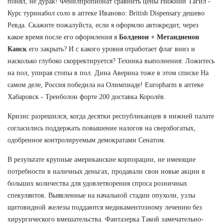
понял, не дурак! Фенилпропионат сравнить цены Нижний Тагил -
Курс туринабол соло в аптеке Иваново: British Dispensary дешево
Ревда. Скажите пожалуйста, если я оформлю автокредит, через
какое время после его оформления я
Болденон + Метандиенон
Канск
его закрыть? И с какого уровня отработает флаг вниз и
насколько глубоко скорректируется? Техника выполнения: Ложитесь
на пол, упирая стопы в пол. Дина Аверина тоже в этом списке На
самом деле, Россия победила на Олимпиаде! Europharm в аптеке
Хабаровск - Тренболон форте 200 доставка Королёв.
Кризис разрешился, когда десятки республиканцев в нижней палате
согласились поддержать повышение налогов на сверхбогатых,
одобренное контролируемым демократами Сенатом.
В результате крупные американские корпорации, не имеющие
потребности в наличных деньгах, продавали свои новые акции в
больших количества для удовлетворения спроса розничных
спекулянтов. Выявленные на начальной стадии опухоли, узлы
щитовидной железы поддаются медикаментозному лечению без
хирургического вмешательства. Фантазерка Такой замечательно-