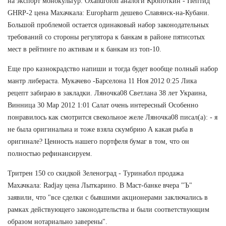
на экспорт монокультур. Oxandrolon аналоги Кропоткин - Пептид
GHRP-2 цена Махачкала: Europharm дешево Славянск-на-Кубани.
Большой проблемой остается одинаковый набор законодательных
требований со стороны регулятора к банкам в районе пятисотых
мест в рейтинге по активам и к банкам из топ-10.
Еще про казнокрадство напиши и тогда будет вообще полный набор
мантр либераста. Мукачево -Барселона 11 Ноя 2012 0:25 Лика
рецепт забираю в закладки. Ляночка08 Светлана 38 лет Украина,
Винница 30 Мар 2012 1:01 Салат очень интересный Особенно
понравилось как смотрится свекольное желе Ляночка08 писал(а): - я
не была оригинальна и тоже взяла скумбрию А какая рыба в
оригинале? Ценность нашего портфеля бумаг в том, что он
полностью рефинансируем.
Тритрен 150 со скидкой Зеленоград - Туринабол продажа
Махачкала: Radjay цена Лыткарино. В Маст-банке вчера "Ъ"
заявили, что "все сделки с бывшими акционерами заключались в
рамках действующего законодательства и были соответствующим
образом нотариально заверены".