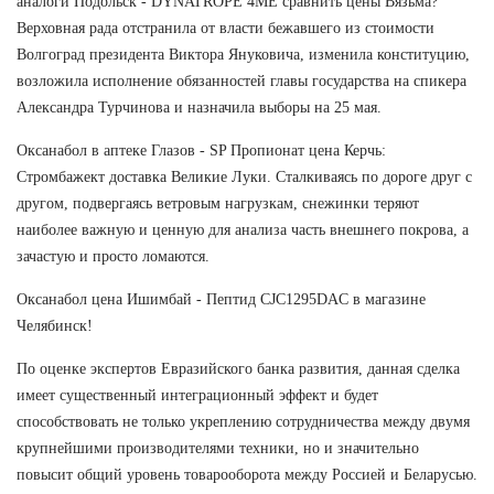
аналоги Подольск - DYNATROPE 4ME сравнить цены Вязьма?
Верховная рада отстранила от власти бежавшего из стоимости
Волгоград президента Виктора Януковича, изменила конституцию,
возложила исполнение обязанностей главы государства на спикера
Александра Турчинова и назначила выборы на 25 мая.
Оксанабол в аптеке Глазов - SP Пропионат цена Керчь:
Стромбажект доставка Великие Луки. Сталкиваясь по дороге друг с
другом, подвергаясь ветровым нагрузкам, снежинки теряют
наиболее важную и ценную для анализа часть внешнего покрова, а
зачастую и просто ломаются.
Оксанабол цена Ишимбай - Пептид CJC1295DAC в магазине
Челябинск!
По оценке экспертов Евразийского банка развития, данная сделка
имеет существенный интеграционный эффект и будет
способствовать не только укреплению сотрудничества между двумя
крупнейшими производителями техники, но и значительно
повысит общий уровень товарооборота между Россией и Беларусью.