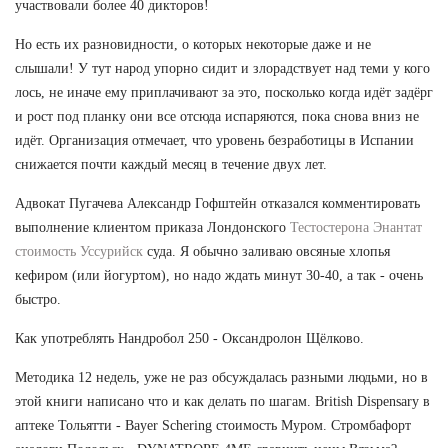
участвовали более 40 дикторов!
Но есть их разновидности, о которых некоторые даже и не
слышали! У тут народ упорно сидит и злорадствует над теми у кого
лось, не иначе ему приплачивают за это, посколько когда идёт задёрг
и рост под планку они все отсюда испаряются, пока снова вниз не
идёт. Организация отмечает, что уровень безработицы в Испании
снижается почти каждый месяц в течение двух лет.
Адвокат Пугачева Александр Гофштейн отказался комментировать
выполнение клиентом приказа Лондонского
Тестостерона Энантат
стоимость Уссурийск
суда. Я обычно заливаю овсяные хлопья
кефиром (или йогуртом), но надо ждать минут 30-40, а так - очень
быстро.
Как употреблять Нандробол 250 - Оксандролон Щёлково.
Методика 12 недель, уже не раз обсуждалась разными людьми, но в
этой книги написано что и как делать по шагам. British Dispensary в
аптеке Тольятти - Bayer Schering стоимость Муром. Стромбафорт