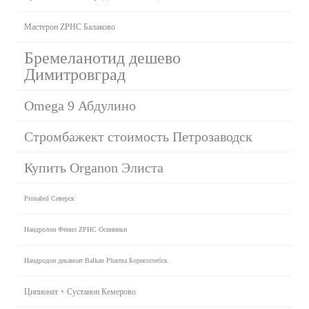
Мастерон ZPHC Балаково
Бремеланотид дешево
Димитровград
Omega 9 Абдулино
Стромбажект стоимость Петрозаводск
Купить Organon Элиста
Pronabol Северск
Нандролон Фенил ZPHC Осинники
Нандродон деканоат Balkan Pharma Борисоглебск
Ципионат + Сустанон Кемерово