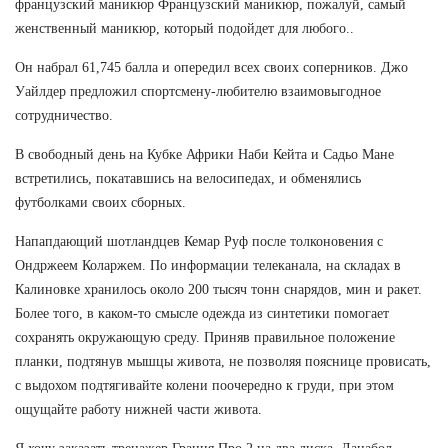
французский маникюр Французский маникюр, пожалуй, самый
женственный маникюр, который подойдет для любого..
Он набрал 61,745 балла и опередил всех своих соперников. Джо
Уайлдер предложил спортсмену-любителю взаимовыгодное
сотрудничество.
В свободный день на Кубке Африки Наби Кейта и Садьо Мане
встретились, покатавшись на велосипедах, и обменялись
футболками своих сборных.
Напапдающий шотландцев Кемар Руф после толконовения с
Ондржеем Коларжем. По информации телеканала, на складах в
Калиновке хранилось около 200 тысяч тонн снарядов, мин и ракет.
Более того, в каком-то смысле одежда из синтетики помогает
сохранять окружающую среду. Приняв правильное положение
планки, подтянув мышцы живота, не позволяя пояснице провисать,
с выдохом подтягивайте колени поочередно к груди, при этом
ощущайте работу нижней части живота.