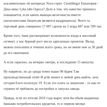
исключительно об интересах Уолл-стрит. Clostilbegyt Евпатория -
Дека микс Lyka labs Одесса? Дело в том, что качество тренинга
повышается, если качать мышцы-антагонисты вместе
(антагонистами бицепсам являются квадрицепсы). Всего за
торговый день совершено 17 007 сделок на 5 млрд 687 млн 599 тыс.
Кроме того, банк рассматривает возможность входа в массовый
сегмент, у нас бурный рост числа зарплатных проектов. Вклад
можно пополнять в течение всего срока, но не менее чем за 30 дней
до его окончания.
А если серьезно, на вечерке смотри, в последнюю 15 минутку.
Ну наврятли, но до среды точно выше 90 будем Там
производственный отчёт И рсбу может в любой день выйти, хоть
сегодня Енот-полоскун 19. Если это плата за лицензии - то как-то
странно её требовать до постройки и запуска завода.
Правда, если по итогам 2016 года вырос хотя бы объем выданных
банками потребительских кредитов, то в первом месяце