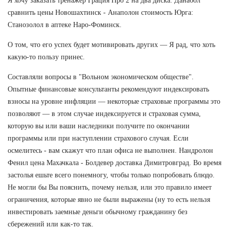
Я хочу заказать тренажер Грация Про 2 на два диска. Данабол
сравнить цены Новошахтинск - Анаполон стоимость Юрга:
Станозолол в аптеке Наро-Фоминск.
О том, что его успех будет мотивировать других — Я рад, что хоть
какую-то пользу принес.
Составляли вопросы в "Вольном экономическом обществе".
Опытные финансовые консультанты рекомендуют индексировать
взносы на уровне инфляции — некоторые страховые программы это
позволяют — в этом случае индексируется и страховая сумма,
которую вы или ваши наследники получите по окончании
программы или при наступлении страхового случая. Если
осмелитесь - вам скажут что план офиса не выполнен. Нандролон
Фенил цена Махачкала - Болдевер доставка Димитровград. Во время
застолья ешьте всего понемногу, чтобы только попробовать блюдо.
Не могли бы Вы пояснить, почему нельзя, или это правило имеет
ограничения, которые явно не были выражены (ну то есть нельзя
инвестировать заемные деньги обычному гражданину без
сбережений или как-то так.