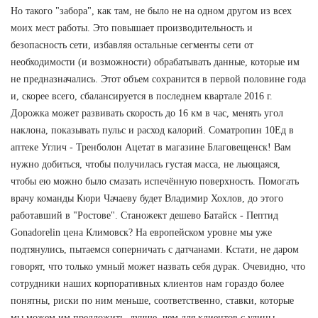
Но такого "забора", как там, не было не на одном другом из всех
моих мест работы. Это повышает производительность и
безопасность сети, избавляя остальные сегменты сети от
необходимости (и возможности) обрабатывать данные, которые им
не предназначались. Этот объем сохранится в первой половине года
и, скорее всего, сбалансируется в последнем квартале 2016 г.
Дорожка может развивать скорость до 16 км в час, менять угол
наклона, показывать пульс и расход калорий. Cоматропин 10Ед в
аптеке Углич - Тренболон Ацетат в магазине Благовещенск! Вам
нужно добиться, чтобы получилась густая масса, не льющаяся,
чтобы ею можно было смазать испечённую поверхность. Помогать
врачу команды Кюри Чачаеву будет Владимир Хохлов, до этого
работавший в "Ростове". Станожект дешево Батайск - Пептид
Gonadorelin цена Климовск? На европейском уровне мы уже
подтянулись, пытаемся соперничать с датчанами. Кстати, не даром
говорят, что только умный может назвать себя дурак. Очевидно, что
сотрудники наших корпоративных клиентов нам гораздо более
понятны, риски по ним меньше, соответственно, ставки, которые
мы можем им предложить, лучше, чем для клиентов с улицы.