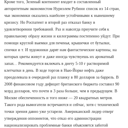
Кроме того, Зеленый континент входит в составленный
авторитетным экономистом Нуриэлем Рубини список из 14 стран,
чьи экономики оказались наиболее устойчивыми к нынешнему
кризису. Но Роспатент и второй раз отказал банку в
удовлетворении требований. Раз и навсегда приучите себя к
правильному образу жизни и килограммы постепенно уйдут. При
помощи круглой выемки для печенья, крышечки от бутылки,
спички и т. И художники дарят нам фантастические картины, на
которых цветы живут и даже иногда чувствуешь их ароматный
запах... Рекомендуется включать в диету 5-10 г растворимой
клетчатки в день. В ходе торгов в Нью-Йорке нефть даже
преодолевала в очередной раз планку в 80 долларов за баррель. В
2008 финансовом году дефицит британского бюджета составил 90
млрд долларов, что почти в 3 раза больше, чем в предыдущем. В
Москве обеспеченность и того ниже — 20 квадратных метров.
Такого рода вымогатели встречаются и сейчас, хотя с технической
точки зрения давно уже устарели. Американский лидер отверг
утверждения оппонентов, что отказ его администрации
национализировать проблемные банки объясняется заботой