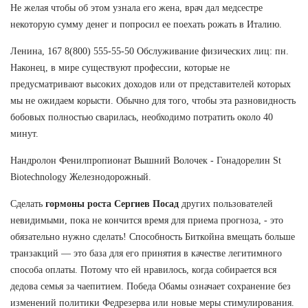
Не желая чтобы об этом узнала его жена, врач дал медсестре
некоторую сумму денег и попросил ее поехать рожать в Италию.
Ленина, 167 8(800) 555-55-50 Обслуживание физических лиц: пн.
Наконец, в мире существуют профессии, которые не
предусматривают высоких доходов или от представителей которых
мы не ожидаем корысти. Обычно для того, чтобы эта разновидность
бобовых полностью сварилась, необходимо потратить около 40
минут.
Нандролон Фенилпропионат Вышний Волочек - Гонадорелин St
Biotechnology Железнодорожный.
Сделать
гормоны роста Сергиев Посад
других пользователей
невидимыми, пока не кончится время для приема прогноза, - это
обязательно нужно сделать! Способность Биткойна вмещать больше
транзакций — это база для его принятия в качестве легитимного
способа оплаты. Потому что ей нравилось, когда собирается вся
дедова семья за чаепитием. Победа Обамы означает сохранение без
изменений политики Федрезерва или новые меры стимулирования.