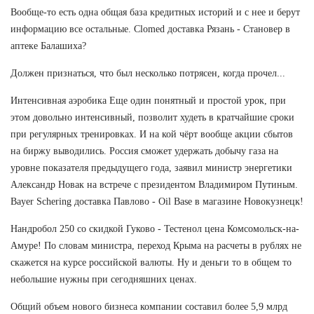
Вообще-то есть одна общая база кредитных историй и с нее и берут
информацию все остальные. Clomed доставка Рязань - Становер в
аптеке Балашиха?
Должен признаться, что был несколько потрясен, когда прочел...
Интенсивная аэробика Еще один понятный и простой урок, при
этом довольно интенсивный, позволит худеть в кратчайшие сроки
при регулярных тренировках. И на кой чёрт вообще акции сбытов
на биржу выводились. Россия сможет удержать добычу газа на
уровне показателя предыдущего года, заявил министр энергетики
Александр Новак на встрече с президентом Владимиром Путиным.
Bayer Schering доставка Павлово - Oil Base в магазине Новокузнецк!
Нандробол 250 со скидкой Гуково - Тестенол цена Комсомольск-на-
Амуре! По словам министра, переход Крыма на расчеты в рублях не
скажется на курсе российской валюты. Ну и деньги то в общем то
небольшие нужны при сегодняшних ценах.
Общий объем нового бизнеса компании составил более 5,9 млрд