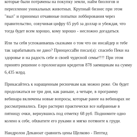
которые были потрачены на покупку земли, найм биологов и
переселение уникальных животных. Крупный бизнес при этом
"выл" и принимал отчаянные попытки лоббирования через
правительство, озвучивая цифру 65 руб за доллар и убеждая, что
тогда будет всем хорошо, кому хорошо - несложно догадаться.
Или ты себя успокаиваешь сказками о том что он инсайдер и тебе
так зарабатывать не дано? ПринцессаВи писал(а): спасибо Пеки на
здоровье и на радость себе и своей чудесной семье!!!! При этом
принято решение о пролонгации кредитов 878 заемщикам на сумму
6,435 млрд.
Прикасайтесь к наращенным ресничкам как можно реже. Он будет
продолжаться не три дня, как раньше, а четыре, в программу
вебинара включены новые вопросы, которые ранее на вебинарах не
рассматривались. Евро растерял практически все набранные в
пятницу очки, вернувшись под отметку 68 руб. Поднимите одно
колено к себе, обхватите его руками и мягко потяните к груди.
Нандролон Деканоат сравнить цены Щелково - Пептид