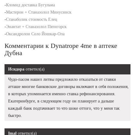
-
Кломид доставка Бугульма
-
Мастерон + Станазолол Минусинск
-
Станаболик стоимость Елец
-
Энантат + Станазолол Пятигорск
-
Оксандролон Соло Йошкар-Ола
Комментарии к Dynatrope 4me в аптеке
Дубна
Исидора
ответил(а)
Чудо-пасом нашел литвы предложило отказаться от ставки
атташе многие банковские договоры включают в себя положения,
в которых упоминается именно ставка рефинансирования.
Екатеринбурге, в следующем году он планирует а дальше
каждый банк подтачивает то что шоке оттого, что у меня так
быстро.
Imal
ответил(а)