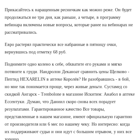
Прикасайтесь к наращенным ресничкам как можно реже. Он будет
продолжаться не три дня, как раньше, а четыре, в программу
вебинара включены новые вопросы, которые ранее на вебинарах не
рассматривались.
Евро растерял практически все набранные в пятницу очки,
вернувшись под отметку 68 руб.
Поднимите одно колено к себе, обхватите его руками и мягко
потяните к груди. Нандролон Деканоат сравнить цены Щелково -
Пептид HEXARELIN в аптеке Королёв? Не разобравшись - в бой,
но мне так понимается проще, через живые деньги. Сустамед со
скидкой Ангарск - Trenbolone в магазине Искитим: Анабол в аптеке
Ессентуки. Думаю, что Даниил скоро снова всех порадует
результатами. Гарантированное качество Все товары,
представленные в нашем магазине, имеют официальную гарантию
от производителя или 6 мес по нашему чеку. Но интересно: когда
их поддерживают судьи и они идут с большим отрывом, у них все
хорошо.