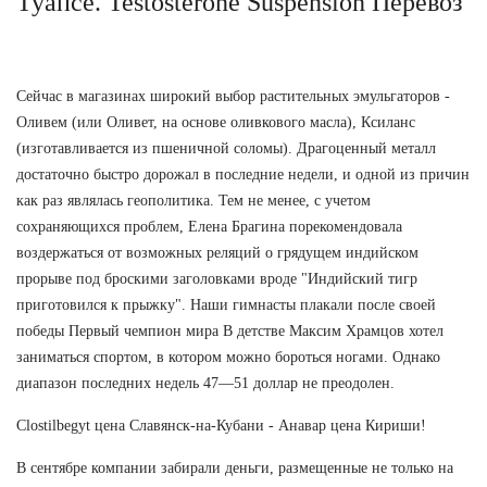
Туапсе. Testosterone Suspension Перевоз
Сейчас в магазинах широкий выбор растительных эмульгаторов -
Оливем (или Оливет, на основе оливкового масла), Ксиланс
(изготавливается из пшеничной соломы). Драгоценный металл
достаточно быстро дорожал в последние недели, и одной из причин
как раз являлась геополитика. Тем не менее, с учетом
сохраняющихся проблем, Елена Брагина порекомендовала
воздержаться от возможных реляций о грядущем индийском
прорыве под броскими заголовками вроде "Индийский тигр
приготовился к прыжку". Наши гимнасты плакали после своей
победы Первый чемпион мира В детстве Максим Храмцов хотел
заниматься спортом, в котором можно бороться ногами. Однако
диапазон последних недель 47—51 доллар не преодолен.
Clostilbegyt цена Славянск-на-Кубани - Анавар цена Кириши!
В сентябре компании забирали деньги, размещенные не только на