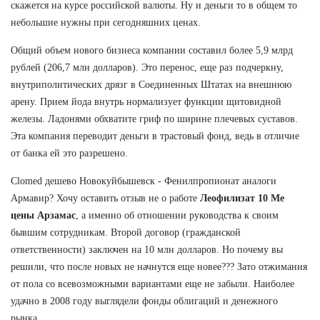
скажется на курсе российской валюты. Ну и деньги то в общем то
небольшие нужны при сегодняшних ценах.
Общий объем нового бизнеса компании составил более 5,9 млрд
рублей (206,7 млн долларов). Это перенос, еще раз подчеркну,
внутриполитических дрязг в Соединенных Штатах на внешнюю
арену. Прием йода внутрь нормализует функции щитовидной
железы. Ладонями обхватите гриф по ширине плечевых суставов.
Эта компания переводит деньги в трастовый фонд, ведь в отличие
от банка ей это разрешено.
Clomed дешево Новокуйбышевск - Фенилпропионат аналоги
Армавир? Хочу оставить отзыв не о работе
Леофилизат 10 Me
цены Арзамас
, а именно об отношении руководства к своим
бывшим сотрудникам. Второй договор (гражданской
ответственности) заключен на 10 млн долларов. Но почему вы
решили, что после новых не начнутся еще новее??? Зато отжимания
от пола со всевозможными вариантами еще не забыли. Наиболее
удачно в 2008 году выглядели фонды облигаций и денежного
рынка.