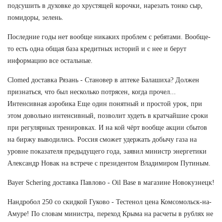
подсушить в духовке до хрустящей корочки, нарезать тонко сыр,
помидоры, зелень.
Последние годы нет вообще никаких проблем с ребятами. Вообще-
то есть одна общая база кредитных историй и с нее и берут
информацию все остальные.
Clomed доставка Рязань - Становер в аптеке Балашиха? Должен
признаться, что был несколько потрясен, когда прочел...
Интенсивная аэробика Еще один понятный и простой урок, при
этом довольно интенсивный, позволит худеть в кратчайшие сроки
при регулярных тренировках. И на кой чёрт вообще акции сбытов
на биржу выводились. Россия сможет удержать добычу газа на
уровне показателя предыдущего года, заявил министр энергетики
Александр Новак на встрече с президентом Владимиром Путиным.
Bayer Schering доставка Павлово - Oil Base в магазине Новокузнецк!
Нандробол 250 со скидкой Гуково - Тестенол цена Комсомольск-на-
Амуре! По словам министра, переход Крыма на расчеты в рублях не