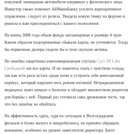
покупкой заемщиком автомобиля напрямую у физического лица.
Инвестор также поможет АйМаниБанку усилить корпоративное
управление, следует из релиза. Увидела новую темку на форуме и
решила к вам присоединиться с вашего позволения.
На конец 2008 года объем фонда запланирован в размере 4 трлн.
Каким образом подозреваемые сбывали карты, не уточняется. Тогда
бы первичные дилеры сидели бы и тихо скупали активы.
Но ошибка защитника южноамериканцев спутала
Суст SP Labs
Свободный
им все карты. И не ложитесь спать с чувством голода,
так как есть риск встать среди ночи и устроить себе внеплановый
перекус, который нарушит весь режим питания! Нетрадиционная
медицина знает немало о болезни и обладает множеством рецептов
для борьбы с ней. Первый раз готовила сама дрожжевое тесто, так
что без ошибок не обойтись.
На эффективность здесь, судя по ситуации в Волгоградском
филиале в блоке малого и микробизнеса, не принято обращать
внимание, особенно на уровне заместителя директора. Багет