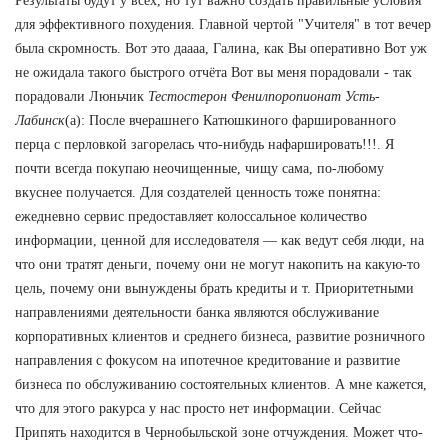
Результаты будут у всех, но тут важно создать правильные условия
для эффективного похудения. Главной чертой "Учителя" в тот вечер
была скромность. Вот это даааа, Галина, как Вы оперативно Вот уж
не ожидала такого быстрого отчёта Вот вы меня порадовали - так
порадовали Люньчик
Тестостерон Фенилпоропионат Усть-
Лабинск
(а): После вчерашнего Катюшкиного фаршированного
перца с перловкой загорелась что-нибудь нафаршировать!!!. Я
почти всегда покупаю неочищенные, чищу сама, по-любому
вкуснее получается. Для создателей ценность тоже понятна:
ежедневно сервис предоставляет колоссальное количество
информации, ценной для исследователя — как ведут себя люди, на
что они тратят деньги, почему они не могут накопить на какую-то
цель, почему они вынуждены брать кредиты и т. Приоритетными
направлениями деятельности банка являются обслуживание
корпоративных клиентов и среднего бизнеса, развитие розничного
направления с фокусом на ипотечное кредитование и развитие
бизнеса по обслуживанию состоятельных клиентов. А мне кажется,
что для этого ракурса у нас просто нет информации. Сейчас
Припять находится в Чернобыльской зоне отчуждения. Может что-