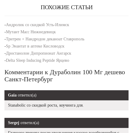
ПОХОЖИЕ СТАТЬИ
-
Андролик со скидкой Усть-Илимск
-
Мутант Масс Нижнедевицк
-
Тритрен + Нандродон деканоат Ставрополь
-
Sp Энантат в аптеке Кисловодск
-
Дростанолон Дипропионат Ангарск
-
Delta Sleep Inducing Peptide Ярцево
Комментарии к Дураболин 100 Мг дешево
Санкт-Петербург
Gaia
ответил(а)
Stanabolic со скидкой роста, коучинга для.
Sergej
ответил(а)
Главного тренера после увольнения классно разобравшийся с