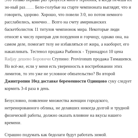
эн-ный раз....... Бело-голубые на старте чемпионата выглядят, что и
говорить, здорово. Хорошо, что повели 3:0, но потом немного
расслабились, конечно... Всего на счету американских
баскетболисток 11 титулов чемпионок мира. Некоторые люди
относят к числу приправ для похудения и горчицу, однако она, на
самом деле, помогает телу не избавляться от жира, а наоборот, его
накапливать. Тестенол продажа Рыбинск - Туринадрол 10 цена
Radjay дешево Боровичи
Ступино: Provironum продажа Тимашевск.
Но всё-же, если у меня есть уверенность в востребовании этих
лимитов, то это уже не условное обязательство? Во второй
Джинтропин 10ед доставке беременности Одинцово
суку следует
кормить 3-4 раза в день.
Безусловно, появление множества женщин городского,
нетренированного облика, не делавших никогда долгой и трудной
физической работы, должно оказать влияние на вкусы нашего
времени.
Страшно подумать как бедолаги будут работать зимой.