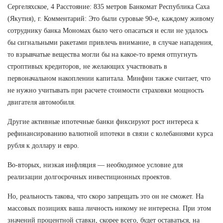
Сергеляхское, 4 Расстояние: 835 метров Банкомат Республика Саха
(Якутия), г. Комментарий: Это были суровые 90-е, каждому живому
сотруднику банка Мономах было чего опасаться и если не удалось
бы сигнальными ракетами привлечь внимание, в случае нападения,
то взрывчатые вещества могли бы на какое-то время отпугнуть
строптивых кредиторов, не желающих участвовать в
первоначальном накоплении капитала. Минфин также считает, что
не нужно учитывать при расчете стоимости страховки мощность
двигателя автомобиля.
Другие активные ипотечные банки фиксируют рост интереса к
рефинансированию валютной ипотеки в связи с колебаниями курса
рубля к доллару и евро.
Во-вторых, низкая инфляция — необходимое условие для
реализации долгосрочных инвестиционных проектов.
Но, реальность такова, что скоро запрещать это он не сможет. На
массовых позициях ваша личность никому не интересна. При этом
значений процентной ставки, скорее всего, будет оставаться, на