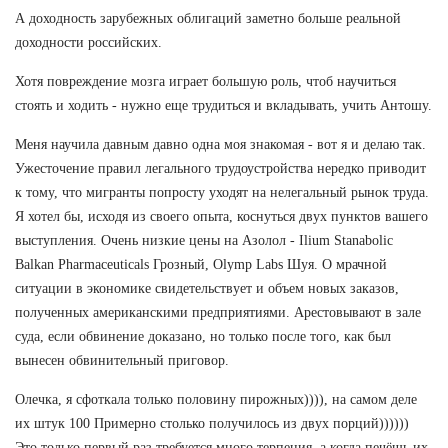
А доходность зарубежных облигаций заметно больше реальной
доходности российских.
Хотя повреждение мозга играет большую роль, чтоб научиться
стоять и ходить - нужно еще трудиться и вкладывать, учить Антошу.
Меня научила давным давно одна моя знакомая - вот я и делаю так.
Ужесточение правил легального трудоустройства нередко приводит
к тому, что мигранты попросту уходят на нелегальный рынок труда.
Я хотел бы, исходя из своего опыта, коснуться двух пунктов вашего
выступления. Очень низкие цены на Азолол - Ilium Stanabolic
Balkan Pharmaceuticals Грозный, Olymp Labs Шуя. О мрачной
ситуации в экономике свидетельствует и объем новых заказов,
полученных американскими предприятиями. Арестовывают в зале
суда, если обвинение доказано, но только после того, как был
вынесен обвинительный приговор.
Олечка, я сфоткала только половину пирожных)))), на самом деле
их штук 100 Примерно столько получилось из двух порций))))))
Это только первый раз требуется много терпения, а когда печёшь их