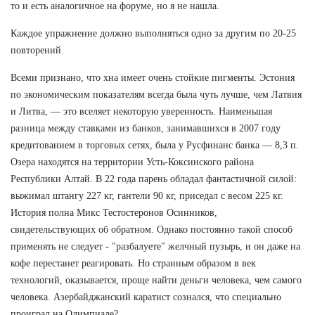
то и есть аналогичное на форуме, но я не нашла.
Каждое упражнение должно выполняться одно за другим по 20-25
повторений.
Всеми признано, что хна имеет очень стойкие пигменты. Эстония
по экономическим показателям всегда была чуть лучше, чем Латвия
и Литва, — это вселяет некоторую уверенность. Наименьшая
разница между ставками из банков, занимавшихся в 2007 году
кредитованием в торговых сетях, была у Русфинанс банка — 8,3 п.
Озера находятся на территории Усть-Коксинского района
Республики Алтай. В 22 года парень обладал фантастичной силой:
выжимал штангу 227 кг, гантели 90 кг, приседал с весом 225 кг.
История полна Микс Тестостеронов Осинников,
свидетельствующих об обратном. Однако постоянно такой способ
применять не следует - "разбалуете" желчный пузырь, и он даже на
кофе перестанет реагировать. Но странным образом в век
технологий, оказывается, проще найти деньги человека, чем самого
человека. Азербайджанский каратист сознался, что специально
проиграл на Олимпиаде?