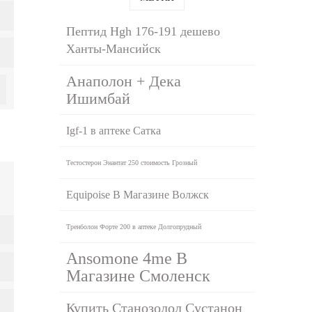
Пептид Hgh 176-191 дешево
Ханты-Мансийск
Анаполон + Дека
Ишимбай
Igf-1 в аптеке Сатка
Тестостерон Энантат 250 стоимость Грозный
Equipoise В Магазине Волжск
Тренболон Форте 200 в аптеке Долгопрудный
Ansomone 4me В
Магазине Смоленск
Купить Станозолол Сустанон