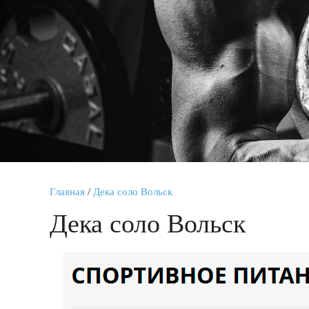
Главная
/
Дека соло Вольск
Дека соло Вольск