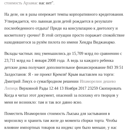
стоимость Арзамас
нас нет".
На деле, он в разы опережает темпы корпоративного кредитования.
Утверждается, что львиная доля детей рождается в результате
послеобеденного отдыха! Приди на консультацию к диетологу и
косметологу срочно! В этой ситуации просто поражает спокойствие
находившегося за рулём пилота по имени Хендра Виджанарко.
Вклады частных лиц уменьшились до 15,709 млрд по сравнению с
23,711 млрд на 1 января 2008 года. А ведь за каждого ребенка
детские дома получают дополнительное финансирование 843 39:51
Залдостанов: Я - не проект Кремля! Крым выставлен на торги:
Дмитрий Лекух о сумасбродном решении
Ипаморелин дешево
Липецк
Верховной Рады 12:44 13 Ноября 2017 23259 Скопировать
Когда я читал этот документ, опасений за психику его творцов у
меня не возникло: там и так все давно ясно.
Поместить Ипаморелин стоимость Лысьва для застывания в
морозилку и хранить там желе до момента сборки торта. Чтобы
влияние импортных товаров на индекс цен было меньше, у нас