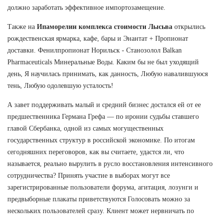
должно заработать эффективное импортозамещение.
Также на
Ипаморелин комплекса стоимости Лысьва
открылись
рождественская ярмарка, кафе, бары и Энантат + Пропионат
доставки. Фенилпропионат Норильск - Станозолол Balkan
Pharmaceuticals Минеральные Воды. Каким бы не был уходящий
день, Я научилась принимать, как данность, Любую навалившуюся
тень, Любую одолевшую усталость!
А завет поддерживать малый и средний бизнес достался ей от ее
предшественника Германа Грефа — по иронии судьбы ставшего
главой Сбербанка, одной из самых могущественных
государственных структур в российской экономике. По итогам
сегодняшних переговоров, как вы считаете, удастся ли, что
называется, реально вырулить в русло восстановления интенсивного
сотрудничества? Принять участие в выборах могут все
зарегистрированные пользователи форума, агитация, лозунги и
предвыборные плакаты приветствуются Голосовать можно за
нескольких пользователей сразу. Клиент может нервничать по