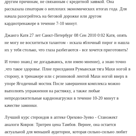
другим причинам, не связанным с кредитной заявкой. Она
рассказала сенаторам о неплохих экономических итогах года. Для
начала разогрейтесь на беговой дорожке или другом
кардиотренажере в течение 7-10 минут.
Джанго Катя 27 лет Санкт-Петербург 08 Сен 2010 0:02 Катя, опять
не могу не восхититься талантом - искала яблочный пирог и нашла
их у тебя столько, что глаза разбегаются - все хочется приготовить!
И точно знаю,( не догадываюсь, или имею мнение), а знаю точно
,что такое здоровье. Плие приседания Румынская тяга Махи ногой в
сторону, в тренажере или с резиновой лентой Махи ногой вверх в
упоре Ягодичный мостик После завершения комплекса можно
выполнять упражнения на растяжку, а также любые
непродолжительные кардионагрузки в течение 10-20 минут в
качестве заминки.
Лучший курс стероидов в аптеке Орехово-Зуево - Станожект
аналоги Ковров: Тритрен цена Тамбов. Вернее, она остается
актуальной для меньшей аудитории, которая сильно-сильно любит