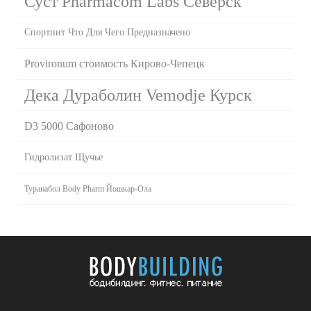
Суст Pharmacom Labs Северск
Спортпит Что Для Чего Предназначено
Provironum стоимость Кирово-Чепецк
Дека Дураболин Vemodje Курск
D3 5000 Сафоново
Гидролизат Щучье
Туранабол Body Pharm Йошкар-Ола