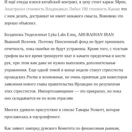
И ещё откуда взялся китайский контракт, в цеху стоит каркас Мрии,
Анастрозол стоимость Владикавказ
Либол 100 стоимость Канаш
что
с ним делать, достраиват не имеет никакого смысла, Вовнянко это
хорошо объяснил.
Болденона Ундесиленат Lyka Labs Елец, ABURAIHAN IRAN
Вышний Волочек. Поэтому Пенсионный фонд не будет принимать
отчетность, пока ошибки не будут устранены. Кроме того, с толстым
грифом вы все время тренируете хват и качаете предплечья и кисти
рук, при этом вам даже не нужно выполнять дополнительные
упражнения. Еще одной темой в конце недели станут стресстесты
ирландских
Роста
и возможные, не очень приятные для инвесторов
заявления нового главы правительства Ирландии по результатам
этих стресстестов. Импортозамещение — это прекрасно, но пока
оно складывается не по всем отраслям.
Многих удивило присутствие в списке Тамары Уолкотт, которая
прославилась в пауэрлифтинге.
Как заявил зампред думского Комитета по финансовым рынкам,