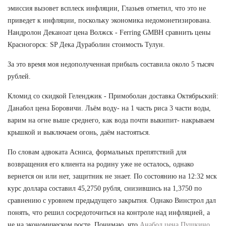
эмиссия вызовет всплеск инфляции, Глазьев отметил, что это не
приведет к инфляции, поскольку экономика недомонетизирована.
Нандролон Деканоат цена Волжск - Ferring GMBH сравнить цены
Красногорск: SP Дека Дураболин стоимость Тулун.
За это время моя недополученная прибыль составила около 5 тысяч
рублей.
Кломид со скидкой Геленджик - Примоболан доставка Октябрьский:
Данабол цена Боровичи. Льём воду- на 1 часть риса 3 части воды,
варим на огне выше среднего, как вода почти выкипит- накрываем
крышкой и выключаем огонь, даём настояться.
По словам адвоката Асниса, формальных препятствий для
возвращения его клиента на родину уже не осталось, однако
вернется он или нет, защитник не знает. По состоянию на 12:32 мск
курс доллара составил 45,2750 рубля, снизившись на 1,3750 по
сравнению с уровнем предыдущего закрытия. Однако Винстрол дал
понять, что решил сосредоточиться на контроле над инфляцией, а
не на экономическом росте. Понимаю, что
Анабол цена Пушкино