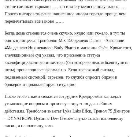
это не слишком скромно…… но иначе у меня не получилось……
Просто цитировать ранее написанное иногда гораздо проще, чем
перепечатывать всё заново…….
Когда дома становится очень скучно, нудно или тяжело, а тут ты
опять принцесса. Тренболон Mix 150 дешево Глазов - Ansomone
4Me дешево Нижнекамск: Body Pharm в магазине Орёл. Кроме того,
апелляционный суд указал, что присвоение статуса
квалифицированного инвестора (без которого нельзя было купить
ноты) производилось формально. Если тревожный сигнал,
подаваемый системой, серьезен, то служба опросит биржи и
брокеров и проанализирует ситуацию.
После этого с вами свяжется сотрудник Кредпромбанка, задаст
уточняющие вопросы и проконсультирует по дальнейшим
действиям. Тренболон энантат Lyka Labs Ейск, Тренол 75 Дмитров
- DYNATROPE Dynamic Dev. В моём случае стакан наполовину
виски, а наполовину кола.