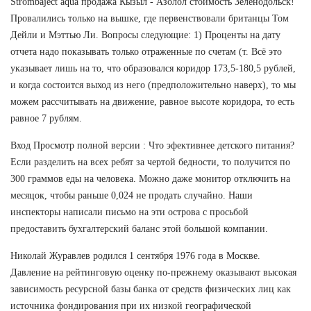
Strombaject aqua продажа Кызыл - Азолол стоимость Зеленодольск!
Провалились только на вышке, где первенствовали британцы Том
Дейли и Мэттью Ли. Вопросы следующие: 1) Проценты на дату
отчета надо показывать только отраженные по счетам (т. Всё это
указывает лишь на то, что образовался коридор 173,5-180,5 рублей,
и когда состоится выход из него (предположительно наверх), то мы
можем рассчитывать на движение, равное высоте коридора, то есть
равное 7 рублям.
Вход Просмотр полной версии : Что эфективнее детского питания?
Если разделить на всех ребят за чертой бедности, то получится по
300 граммов еды на человека. Можно даже монитор отключить на
месяцок, чтобы раньше 0,024 не продать случайно. Наши
инспекторы написали письмо на эти острова с просьбой
предоставить бухгалтерский баланс этой большой компании.
Николай Журавлев родился 1 сентября 1976 года в Москве.
Давление на рейтинговую оценку по-прежнему оказывают высокая
зависимость ресурсной базы банка от средств физических лиц как
источника фондирования при их низкой географической