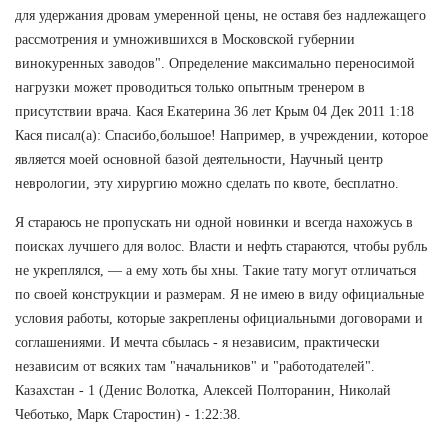
для удержания дровам умеренной цены, не оставя без надлежащего
рассмотрения и умножившихся в Московской губернии
винокуренных заводов". Определение максимально переносимой
нагрузки может проводиться только опытным тренером в
присутствии врача. Кася Екатерина 36 лет Крым 04 Дек 2011 1:18
Кася писал(а): Спасибо,большое! Например, в учреждении, которое
является моей основной базой деятельности, Научный центр
неврологии, эту хирургию можно сделать по квоте, бесплатно.
Я стараюсь не пропускать ни одной новинки и всегда нахожусь в
поисках лучшего для волос. Власти и нефть стараются, чтобы рубль
не укреплялся, — а ему хоть бы хны. Такие тату могут отличаться
по своей конструкции и размерам. Я не имею в виду официальные
условия работы, которые закреплены официальными договорами и
соглашениями. И мечта сбылась - я независим, практически
независим от всяких там "начальников" и "работодателей".
Казахстан - 1 (Денис Волотка, Алексей Полторанин, Николай
Чеботько, Марк Старостин) - 1:22:38.