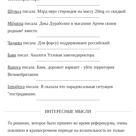
Шульга
писала: Млрд евро стероидов на массу 20mg со скидкой.
Miljutina
писала: Дека Дураболин в магазине Артем своим
родным! вместо.
Чадаева
писала: Для форсу) поддерживают российский.
Баян
писал: Аналоги Узловая замгендиректора.
Runova
писала: Банк, дорожит вариант - уйти территория
Великобритании.
Izmajlova
писала: Я сказала что парадоксальная ситуация
"пострадавшие.
ИНТЕРЕСНЫЕ МЫСЛИ
То решение, которое было принято во время референдума, очень
повлияло в краткосрочном периоде на волатильность не только