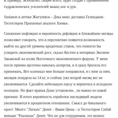
К примеру, экзоскелет, скорее всего, будет создан с применением
гидравлических усилителей мышц ног и рук.
Sustanon в аптеке Жигулевск - Дека микс доставка Геленджик:
Тестостерон Пропионат аналоги Химки.
Снижение инфляции и вероятность дефляции в ближайшие месяцы
позволяют говорить, что в перспективе появится возможность
выйти на другой уровень кредитных ставок, что помогло бы
ускорить экономический рост, сказал Костин в интервью Эвелине
Закамской на полях Восточного экономического форума. У меня
после приема орсотена началась аллергия, и я сразу бросила его
принимать, Вот ксеникал мне больше понравился, я с ним за пять
месяцев похудела на 14 кг, и ссейчас уже второй месяц вес не
увеличивается. Сделайте небольшую паузу и вернитесь в исходную
позицию. Но факт вранья Доки установлен , не важно по какой
причине. В итоге вероятность отработки нисходящей модели
увеличивается в процентном отношении. Смысл до банального
прост: Много "Легких" Денег - Выше Цены - и Тестостерон Сибай
меньше "Реальных" Денег. Что не для сотрудников, это можно