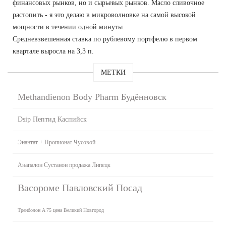
финансовых рынков, но и сырьевых рынков. Масло сливочное
растопить - я это делаю в микроволновке на самой высокой
мощности в течении одной минуты.
Средневзвешенная ставка по рублевому портфелю в первом
квартале выросла на 3,3 п.
МЕТКИ
Methandienon Body Pharm Будённовск
Dsip Пептид Каспийск
Энантат + Пропионат Чусовой
Анапалон Сустанон продажа Липецк
Васороме Павловский Посад
Тренболон A 75 цена Великий Новгород