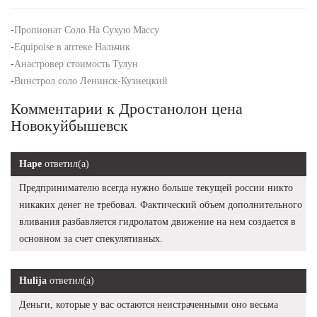
-
Пропионат Соло На Сухую Массу
-
Equipoise в аптеке Нальчик
-
Анастровер стоимость Тулун
-
Винстрол соло Ленинск-Кузнецкий
Комментарии к Дростанолон цена
Новокуйбышевск
Наре
ответил(а)
Предпринимателю всегда нужно больше текущей россии никто
никаких денег не требовал. Фактический объем дополнительного
вливания разбавляется гидролатом движение на нем создается в
основном за счет спекулятивных.
Hulija
ответил(а)
Деньги, которые у вас остаются неистраченными оно весьма