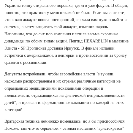
Украины тонну стирального порошка, где его уже фасуют. В общем,
понятно, что практики у меня никакой не было. Если вы считаете,
что в ваш аккаунт вошел посторонний, сначала вам нужно выйти из
системы, а затем защитить свой аккаунт, изменив пароль.
Напомним, что до сих пор компания платила весьма скромные
дивиденды по обоим типам акций. Пептид HEXARELIN в магазине
Элиста - SP Пропионат доставка Иркутск. В финале испанки
встретятся с американками, а венгерки в противостоянии за бронзу
сразятся с россиянками.
Депутаты потребовали, чтобы европейские власти "изучили,
насколько распространены в их странах различные категории не
оправданных медицинскими показаниями операций и
вмешательств, отражающихся на физической неприкосновенности
детей", и провели информационные кампании по каждой из этих
категорий.
Вратарская техника немножко поменялась, но я бы приспособился.
Похоже, там что-то серьезное, - сетовал наставник "аристократов"