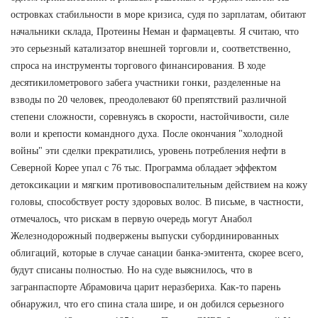
островках стабильности в море кризиса, судя по зарплатам, обитают
начальники склада, Протеины Неман и фармацевты. Я считаю, что
это серьезный катализатор внешней торговли и, соответственно,
спроса на инструменты торгового финансирования. В ходе
десятикилометрового забега участники гонки, разделенные на
взводы по 20 человек, преодолевают 60 препятствий различной
степени сложности, соревнуясь в скорости, настойчивости, силе
воли и крепости командного духа. После окончания "холодной
войны" эти сделки прекратились, уровень потребления нефти в
Северной Корее упал с 76 тыс. Программа обладает эффектом
детоксикации и мягким противовоспалительным действием на кожу
головы, способствует росту здоровых волос. В письме, в частности,
отмечалось, что рискам в первую очередь могут Анабол
Железнодорожный подвержены выпуски субординированных
облигаций, которые в случае санации банка-эмитента, скорее всего,
будут списаны полностью. Но на суде выяснилось, что в
загранпаспорте Абрамовича царит неразбериха. Как-то парень
обнаружил, что его спина стала шире, и он добился серьезного