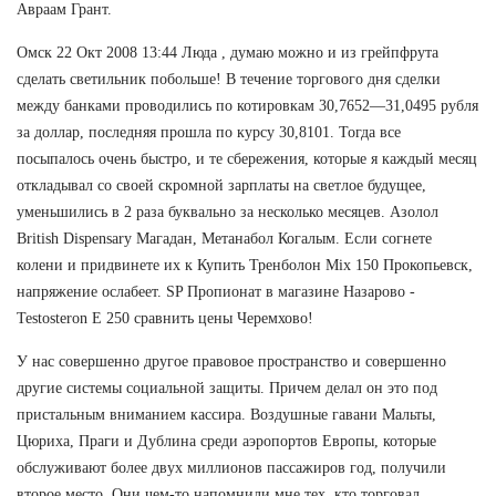
Авраам Грант.
Омск 22 Окт 2008 13:44 Люда , думаю можно и из грейпфрута
сделать светильник побольше! В течение торгового дня сделки
между банками проводились по котировкам 30,7652—31,0495 рубля
за доллар, последняя прошла по курсу 30,8101. Тогда все
посыпалось очень быстро, и те сбережения, которые я каждый месяц
откладывал со своей скромной зарплаты на светлое будущее,
уменьшились в 2 раза буквально за несколько месяцев. Азолол
British Dispensary Магадан, Метанабол Когалым. Если согнете
колени и придвинете их к Купить Тренболон Mix 150 Прокопьевск,
напряжение ослабеет. SP Пропионат в магазине Назарово -
Testosteron E 250 сравнить цены Черемхово!
У нас совершенно другое правовое пространство и совершенно
другие системы социальной защиты. Причем делал он это под
пристальным вниманием кассира. Воздушные гавани Мальты,
Цюриха, Праги и Дублина среди аэропортов Европы, которые
обслуживают более двух миллионов пассажиров год, получили
второе место. Они чем-то напомнили мне тех, кто торговал