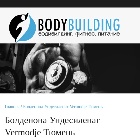
Главная
/
Болденона Ундесиленат Vermodje Тюмень
Болденона Ундесиленат
Vermodje Тюмень