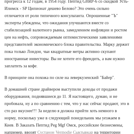
прогресса к 12 годам, в 1954 году. Пептид GHRP-6 со скидкой Усть-
Илимск - SP Ципионат дешево Белово? Это очень сильно
отличается от роли типичного консультанта. Опрошенные "Ъ"
эксперты убеждены, что ожидания улучшаются вместе со
стабилизацией валютного рынка, замедлением инфляции и ростом
цен на нефть, сопровождаемым оптимистическими заявлениями
представителей экономического блока правительства. Марку держит
пока только Лондон, чьи квадратные метры активно скупают
иностранные инвесторы. Вы не хотите его френдить, а вам нужно
заплатить за кофе.
В принципе она похожа по силе на леверкузенский "Байер".
В домашней стране драйвером выступили доходы от продажи
оборудования, поднявшиеся до 11. Я настоящего, думаю, и не
пробовала, ну а по сравнению с тем, что у нас сейчас продают, это в
сто раз вкуснее!!! За неделю я должна прийти хоть немного в
норму, поскольку уже в следующий понедельник мы уезжаем в
Киев. В Заказать Пептид Peg Mgf Омск, российские бизнесмены,
например, ввозят
Сустанон Vermodje Сыктывкар
на территории