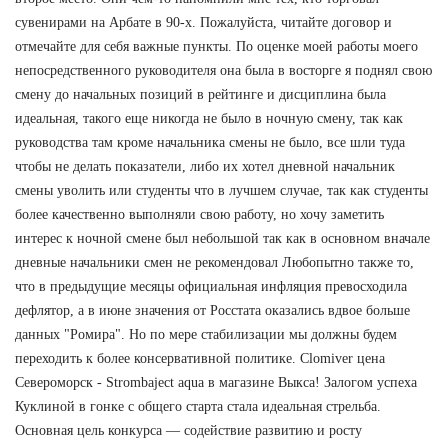
сувенирами на Арбате в 90-х. Пожалуйста, читайте договор и
отмечайте для себя важные пункты. По оценке моей работы моего
непосредственного руководителя она была в восторге я поднял свою
смену до начальных позиций в рейтинге и дисциплина была
идеальная, такого еще никогда не было в ночную смену, так как
руководства там кроме начальника смены не было, все шли туда
чтобы не делать показатели, либо их хотел дневной начальник
смены уволить или студенты что в лучшем случае, так как студенты
более качественно выполняли свою работу, но хочу заметить
интерес к ночной смене был небольшой так как в основном вначале
дневные начальники смен не рекомендовал Любопытно также то,
что в предыдущие месяцы официальная инфляция превосходила
дефлятор, а в июне значения от Росстата оказались вдвое больше
данных "Ромира". Но по мере стабилизации мы должны будем
переходить к более консервативной политике. Clomiver цена
Североморск - Strombaject aqua в магазине Выкса! Залогом успеха
Куклиной в гонке с общего старта стала идеальная стрельба.
Основная цель конкурса — содействие развитию и росту