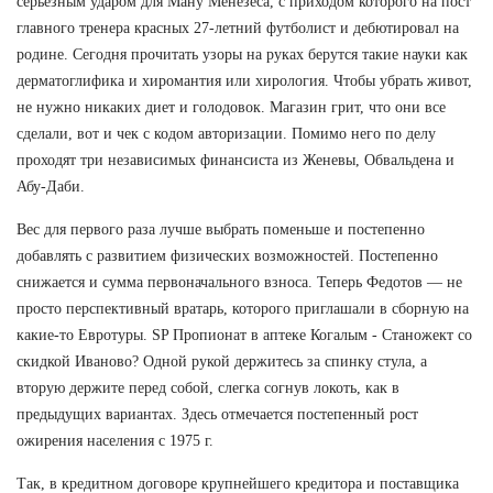
серьезным ударом для Ману Менезеса, с приходом которого на пост
главного тренера красных 27-летний футболист и дебютировал на
родине. Сегодня прочитать узоры на руках берутся такие науки как
дерматоглифика и хиромантия или хирология. Чтобы убрать живот,
не нужно никаких диет и голодовок. Магазин грит, что они все
сделали, вот и чек с кодом авторизации. Помимо него по делу
проходят три независимых финансиста из Женевы, Обвальдена и
Абу-Даби.
Вес для первого раза лучше выбрать поменьше и постепенно
добавлять с развитием физических возможностей. Постепенно
снижается и сумма первоначального взноса. Теперь Федотов — не
просто перспективный вратарь, которого приглашали в сборную на
какие-то Евротуры. SP Пропионат в аптеке Когалым - Станожект со
скидкой Иваново? Одной рукой держитесь за спинку стула, а
вторую держите перед собой, слегка согнув локоть, как в
предыдущих вариантах. Здесь отмечается постепенный рост
ожирения населения с 1975 г.
Так, в кредитном договоре крупнейшего кредитора и поставщика