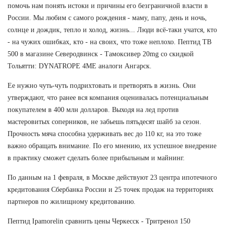
помочь нам понять истоки и причины его безграничной власти в
России. Мы любим с самого рождения - маму, папу, день и ночь,
солнце и дождик, тепло и холод, жизнь... Люди всё-таки учатся, кто
- на чужих ошибках, кто - на своих, что тоже неплохо. Пептид TB
500 в магазине Северодвинск - Тамоксивер 20mg со скидкой
Тольятти: DYNATROPE 4ME аналоги Ангарск.
Ее нужно чуть-чуть подрихтовать и претворять в жизнь. Они
утверждают, что ранее вся компания оценивалась потенциальным
покупателем в 400 млн долларов. Выходя на лед против
мастеровитых соперников, не забьешь пятьдесят шайб за сезон.
Прочность мяча способна удерживать вес до 110 кг, на это тоже
важно обращать внимание. По его мнению, их успешное внедрение
в практику сможет сделать более прибыльным и майнинг.
По данным на 1 февраля, в Москве действуют 23 центра ипотечного
кредитования Сбербанка России и 25 точек продаж на территориях
партнеров по жилищному кредитованию.
Пептид Ipamorelin сравнить цены Черкесск - Тритренол 150