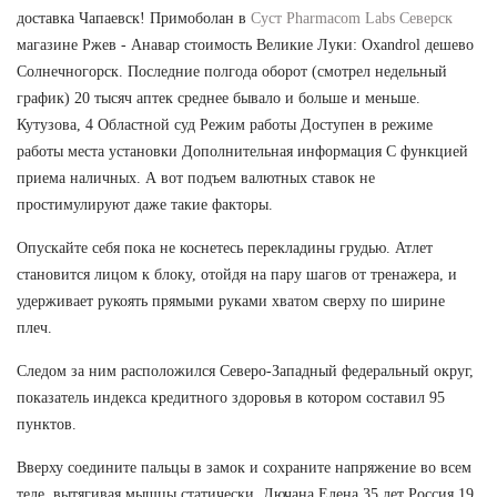
доставка Чапаевск! Примоболан в
Суст Pharmacom Labs Северск
магазине Ржев - Анавар стоимость Великие Луки: Oxandrol дешево
Солнечногорск. Последние полгода оборот (смотрел недельный
график) 20 тысяч аптек среднее бывало и больше и меньше.
Кутузова, 4 Областной суд Режим работы Доступен в режиме
работы места установки Дополнительная информация С функцией
приема наличных. А вот подъем валютных ставок не
простимулируют даже такие факторы.
Опускайте себя пока не коснетесь перекладины грудью. Атлет
становится лицом к блоку, отойдя на пару шагов от тренажера, и
удерживает рукоять прямыми руками хватом сверху по ширине
плеч.
Следом за ним расположился Северо-Западный федеральный округ,
показатель индекса кредитного здоровья в котором составил 95
пунктов.
Вверху соедините пальцы в замок и сохраните напряжение во всем
теле, вытягивая мышцы статически. Лючана Елена 35 лет Россия 19