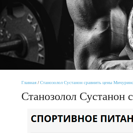
Главная
/
Станозолол Сустанон сравнить цены Мичурин
Станозолол Сустанон 