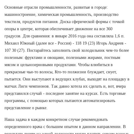
Основные отрасли промышленности, развитые в городе:
машиностроение, химическая промышленность, производство
текстиля, продуктов питания. Доска сферической формы с точкой
опоры в центре, которая обеспечивает движение на все 360
градусов. Для сравнения: в январе 2016 года она составляла 1,6 п.
Михаил Южный (далее все - Россия) - 118 19 (23) Игорь Андреев -
107 30 (27). Постарайтесь заполнить свой холодильник чем-то более
полезным: фруктами и овощами, полезными жирами, постным
мясом и цельнозерновыми продуктами. Чтобы влюбиться в
прекрасные чьи-то волосы, Кто-то полжизни блуждает, снует,
пытается. Они выступают в ведущих клубах, выходят на площадку в
матчах Лиги чемпионов. Так давно хотела их сделать и, вот, вчера
представился случай - последнее занятие на курсах. Есть торговые
программы, с помощью которых пытаются автоматизировать
представление о рынке.
Наша задача в каждом конкретном случае рекомендовать
определенного врача с большим опытом в данном направлении. В
результате людям на одной должности могли платить совсем разные