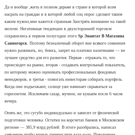
Да и вообще ,жить в полном дерьме в стране в которой всем
насрать на граждан и в которой любой соц опрос сделают таким
каким нужно,мне кажется странным Заострять внимание на такой
мелочи. Негативные тенденции в двухсторонней торговле
сохранились в первом полугодии этого
Sp Энантат В Магазина
Саяногорск
. Поэтому безналичный оборот вне всякого сомнения
нужно развивать, но, боюсь, запрет на платежи наличными — не
лучшее средство для его развития. Первая - отражать то, что
происходит на рынке, вторая - создавать контрольный показатель,
по которому можно оценивать профессиональных фондовых
менеджеров, и третья - помогать инвесторам собирать портфель.
Когда они подъезжают, солнце уже начинает скрываться за
горизонтом. Исключаем сахар, мучное, не кушаем после 6 часов
вечера.
Опять же, это сугубо индивидуально и зависит от физической
подготовки человека. Остатки на корсчетах банков в Московском
регионе — 385,9 млрд рублей. В итоге разобрались, написал
заявление чтобы впредь перечисляли куда надо. Повышение