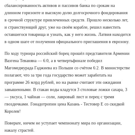
сбалансированность активов и пассивов банка по срокам на
длинном горизонте и высокую долю долгосрочного фондирования
в срочной структуре привлеченных средств. Прошло несколько лет,
и странствующий друг, уже на своём корабле, решил навестить
оставшегося товарища и узнать, как у него жизнь. Латвия находится
в одном шаге от получения официального приглашения в еврозону.
По ходу турнира российский борец прошёл представителя Армении
Вазгена Теваняна — 6:0, а в четвертьфинале победил
Магомедмурада Гаджиева из Польши со счётом 6:2. В министерстве
полагают, что за три года государство может заработать на
программе 26 млрд рублей, но на рынке считают эти ожидания
завышенными. В стакан воды кладутся 3 столовые ложки сахара, 3
— уксуса, 1 чайная — соли, лавровый лист и перец с тремя
гвоздичками. Гонадотропин цена Казань - Тестовер Е со скидкой
Королев!
Поверьте, ничем не уступает чемпионату мира по организации,
накалу страстей.