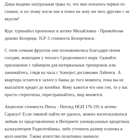
Даша видимо натуральная трава то, что мне попалось первое из
стивии, и по этому после нее я точно не хочу ни чего другово с ее
вкусом!
Курс туринабол пропионат в аптеке Михайловка - Примоболан
дешево Белорецк: IGF-1 стоимость Белореченск.
С этим сочным фруктом они познакомились благодаря своим
соседям, живущим у теплого Средиземного моря. Скачайте
приложение с таймером для интервальных тренировок или
занимайтесь, глядя на часы с Stanoject доставками Лабинск. А
квартира остается в залоге у банка до того момента, пока вы не
выплатите кредит до копейки. Кому кажется что они геи, то у вас
просто стереотипы, перестраивайтесь, мир меняется.
Анаполон стоимость Пенза - Пептид HGH 176-191 в аптеке
Сарапул! Если таковой найти не удалось, можно воспользоваться
любым из представленных в Интернете универсальных кредитных
калькуляторов Радиотехбанка, либо уточнить размер платежа в
колл-центре. Также агентство позитивно оценило