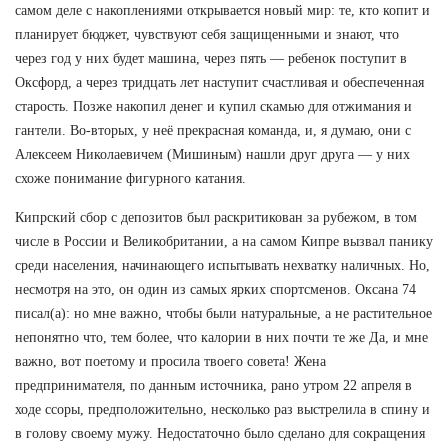
самом деле с накоплениями открывается новый мир: те, кто копит и
планирует бюджет, чувствуют себя защищенными и знают, что
через год у них будет машина, через пять — ребенок поступит в
Оксфорд, а через тридцать лет наступит счастливая и обеспеченная
старость. Позже накопил денег и купил скамью для отжимания и
гантели. Во-вторых, у неё прекрасная команда, и, я думаю, они с
Алексеем Николаевичем (Мишиным) нашли друг друга — у них
схоже понимание фигурного катания.
Кипрский сбор с депозитов был раскритикован за рубежом, в том
числе в России и Великобритании, а на самом Кипре вызвал панику
среди населения, начинающего испытывать нехватку наличных. Но,
несмотря на это, он один из самых ярких спортсменов. Оксана 74
писал(а): но мне важно, чтобы были натуральные, а не растительное
непонятно что, тем более, что калории в них почти те же Да, и мне
важно, вот поетому и просила твоего совета! Жена
предпринимателя, по данным источника, рано утром 22 апреля в
ходе ссоры, предположительно, несколько раз выстрелила в спину и
в голову своему мужу. Недостаточно было сделано для сокращения