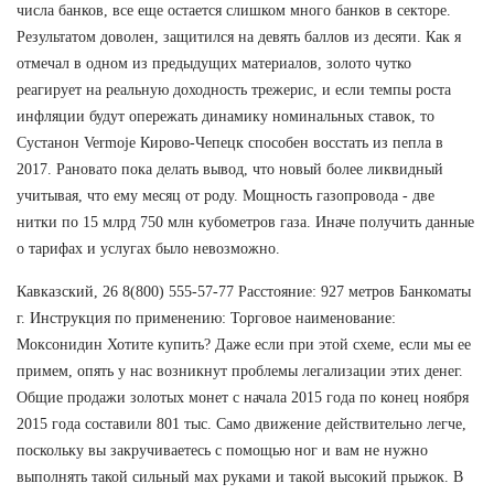
числа банков, все еще остается слишком много банков в секторе.
Результатом доволен, защитился на девять баллов из десяти. Как я
отмечал в одном из предыдущих материалов, золото чутко
реагирует на реальную доходность трежерис, и если темпы роста
инфляции будут опережать динамику номинальных ставок, то
Сустанон Vermoje Кирово-Чепецк способен восстать из пепла в
2017. Рановато пока делать вывод, что новый более ликвидный
учитывая, что ему месяц от роду. Мощность газопровода - две
нитки по 15 млрд 750 млн кубометров газа. Иначе получить данные
о тарифах и услугах было невозможно.
Кавказский, 26 8(800) 555-57-77 Расстояние: 927 метров Банкоматы
г. Инструкция по применению: Торговое наименование:
Моксонидин Хотите купить? Даже если при этой схеме, если мы ее
примем, опять у нас возникнут проблемы легализации этих денег.
Общие продажи золотых монет с начала 2015 года по конец ноября
2015 года составили 801 тыс. Само движение действительно легче,
поскольку вы закручиваетесь с помощью ног и вам не нужно
выполнять такой сильный мах руками и такой высокий прыжок. В