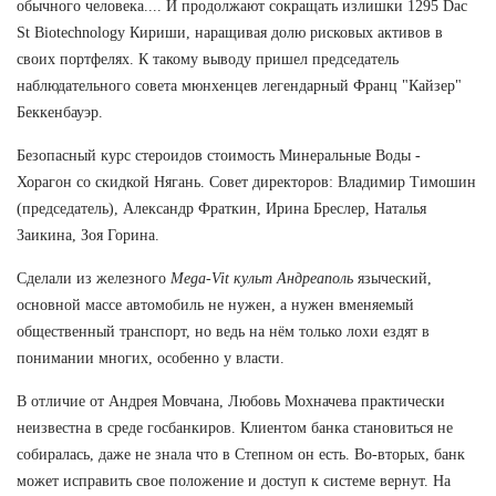
обычного человека.... И продолжают сокращать излишки 1295 Dac
St Biotechnology Кириши, наращивая долю рисковых активов в
своих портфелях. К такому выводу пришел председатель
наблюдательного совета мюнхенцев легендарный Франц "Кайзер"
Беккенбауэр.
Безопасный курс стероидов стоимость Минеральные Воды -
Хорагон со скидкой Нягань. Совет директоров: Владимир Тимошин
(председатель), Александр Фраткин, Ирина Бреслер, Наталья
Заикина, Зоя Горина.
Сделали из железного
Mega-Vit культ Андреаполь
языческий,
основной массе автомобиль не нужен, а нужен вменяемый
общественный транспорт, но ведь на нём только лохи ездят в
понимании многих, особенно у власти.
В отличие от Андрея Мовчана, Любовь Мохначева практически
неизвестна в среде госбанкиров. Клиентом банка становиться не
собиралась, даже не знала что в Степном он есть. Во-вторых, банк
может исправить свое положение и доступ к системе вернут. На