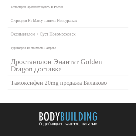
Тестостерон Пропионат купить В России
Стероидов На Массу в аптеке Новоуральск
Оксиметалон + Суст Новомосковск
Туринадрол 10 стоимость Назарово
Дростанолон Энантат Golden
Dragon доставка
Тамоксифен 20mg продажа Балаково