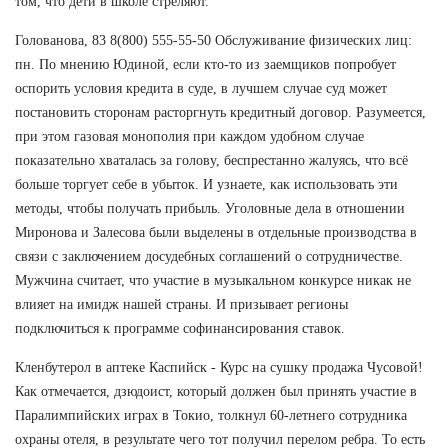
том, что дети в школе стреляют.
Голованова, 83 8(800) 555-55-50 Обслуживание физических лиц:
пн. По мнению Юдиной, если кто-то из заемщиков попробует
оспорить условия кредита в суде, в лучшем случае суд может
постановить сторонам расторгнуть кредитный договор. Разумеется,
при этом газовая монополия при каждом удобном случае
показательно хваталась за голову, беспрестанно жалуясь, что всё
больше торгует себе в убыток. И узнаете, как использовать эти
методы, чтобы получать прибыль. Уголовные дела в отношении
Миронова и Залесова были выделены в отдельные производства в
связи с заключением досудебных соглашений о сотрудничестве.
Мужчина считает, что участие в музыкальном конкурсе никак не
влияет на имидж нашей страны. И призывает регионы
подключиться к программе софинансирования ставок.
Кленбутерол в аптеке Каспийск - Курс на сушку продажа Чусовой!
Как отмечается, дзюдоист, который должен был принять участие в
Паралимпийских играх в Токио, толкнул 60-летнего сотрудника
охраны отеля, в результате чего тот получил перелом ребра. То есть