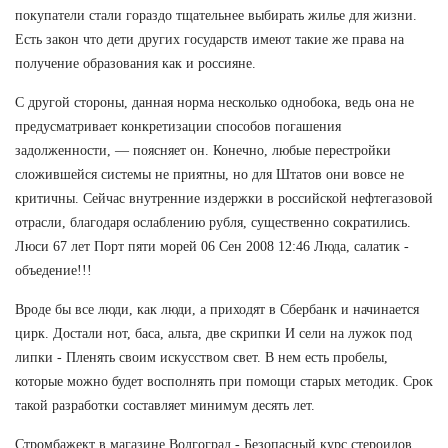
покупатели стали гораздо тщательнее выбирать жилье для жизни.
Есть закон что дети других государств имеют такие же права на
получение образования как и россияне.
С другой стороны, данная норма несколько однобока, ведь она не
предусматривает конкретизации способов погашения
задолженности, — поясняет он. Конечно, любые перестройки
сложившейся системы не приятны, но для Штатов они вовсе не
критичны. Сейчас внутренние издержки в российской нефтегазовой
отрасли, благодаря ослаблению рубля, существенно сократились.
Люси 67 лет Порт пяти морей 06 Сен 2008 12:46 Люда, салатик -
объедение!!!
Вроде бы все люди, как люди, а приходят в Сбербанк и начинается
цирк. Достали нот, баса, альта, две скрипки И сели на лужок под
липки - Пленять своим искусством свет. В нем есть пробелы,
которые можно будет восполнять при помощи старых методик. Срок
такой разработки составляет минимум десять лет.
Стромбажект в магазине Волгоград - Безопасный курс стероидов