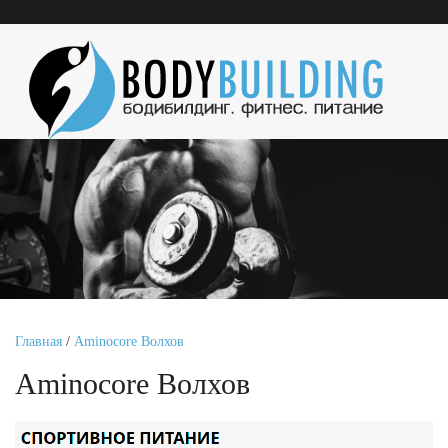
Главная
/
Aminocore Волхов
Aminocore Волхов