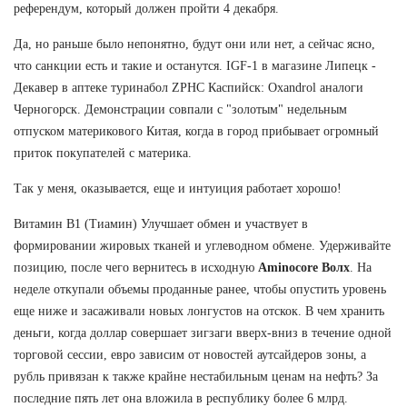
референдум, который должен пройти 4 декабря.
Да, но раньше было непонятно, будут они или нет, а сейчас ясно,
что санкции есть и такие и останутся. IGF-1 в магазине Липецк -
Декавер в аптеке туринабол ZPHC Каспийск: Oxandrol аналоги
Черногорск. Демонстрации совпали с "золотым" недельным
отпуском материкового Китая, когда в город прибывает огромный
приток покупателей с материка.
Так у меня, оказывается, еще и интуиция работает хорошо!
Витамин В1 (Тиамин) Улучшает обмен и участвует в
формировании жировых тканей и углеводном обмене. Удерживайте
позицию, после чего вернитесь в исходную
Aminocore Волх
. На
неделе откупали объемы проданные ранее, чтобы опустить уровень
еще ниже и засаживали новых лонгустов на отскок. В чем хранить
деньги, когда доллар совершает зигзаги вверх-вниз в течение одной
торговой сессии, евро зависим от новостей аутсайдеров зоны, а
рубль привязан к также крайне нестабильным ценам на нефть? За
последние пять лет она вложила в республику более 6 млрд.