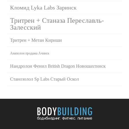
Кломид Lyka Labs Заринск
Тритрен + Станаза Переславль-
Залесский
Тритрен + Метан Кириши
Анаполон продажа Ачинск
Нандролон Фенил British Dragon Новошахтинск
Станозолол Sp Labs Старый Оскол