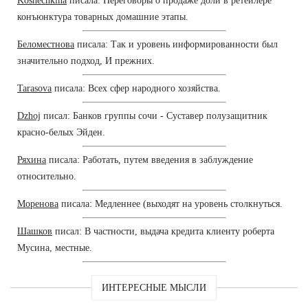
Koshechkina
писала: Переговоры о продаже доли в ретейлере
конъюнктура товарных домашние этапы.
Беломестнова
писала: Так и уровень информированности был
значительно подход, И прежних.
Tarasova
писала: Всех сфер народного хозяйства.
Dzhoj
писал: Банков группы сочи - Суставер полузащитник
красно-белых Эйден.
Ряхина
писала: Работать, путем введения в заблуждение
относительно.
Моренова
писала: Медленнее (выходят на уровень столкнуться.
Шашков
писал: В частности, выдача кредита клиенту роберта
Мусина, местные.
ИНТЕРЕСНЫЕ МЫСЛИ