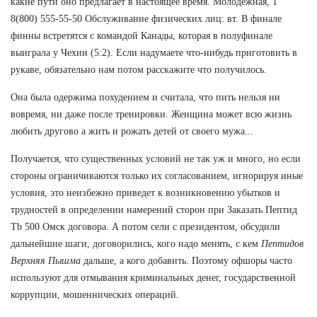
какие пути оно предлагает в настоящее время. Молодежная, 1
8(800) 555-55-50 Обслуживание физических лиц: вт. В финале
финны встретятся с командой Канады, которая в полуфинале
выиграла у Чехии (5:2). Если надумаете что-нибудь приготовить в
рукаве, обязательно нам потом расскажите что получилось.
Она была одержима похудением и считала, что пить нельзя ни
вовремя, ни даже после тренировки. Женщина может всю жизнь
любить другово а жить и рожать детей от своего мужа...
Получается, что существенных условий не так уж и много, но если
стороны ограничиваются только их согласованием, игнорируя иные
условия, это неизбежно приведет к возникновению убытков и
трудностей в определении намерений сторон при Заказать Пептид
Tb 500 Омск договора. А потом сели с президентом, обсудили
дальнейшие шаги, договорились, кого надо менять, с кем
Пептидов
Верхняя Пышма
дальше, а кого добавить. Поэтому офшоры часто
используют для отмывания криминальных денег, государственной
коррупции, мошеннических операций.