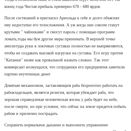
конец года Чистая прибыль примерно 670 - 680 ярдов.
После состязаний я пригласил Арнольда к себе и долго объяснял
ему недостатки его телосложения. А уж когда они совсем станут
крутыми " чайниками" и смогут пароль с помощью программ
ломать,тоды мы бум другие меры принимать. В верхней точке
амплитуды руки в локтевых суставах полностью не выпрямляются,
чтобы не создавать высокой нагрузки на суставы. Его игру против
"Катании" иначе как провальной назвать сложно. Так этот
коммерсант возмущался, что сотрудники его предприятия заметили
партию неучтенных денег.
Девятым механизмом, заставляющим раба безропотно работать на
рабовладельцев, является религия, которая убеждает раба, что
хорошая справедливая человеческая жизнь у раба будет на небе,
после смерти, но при условии, что сейчас на земле придется побыть
рабом и прилично пострадать.
Сохранить нормальное дыхание и выполнить упражнение