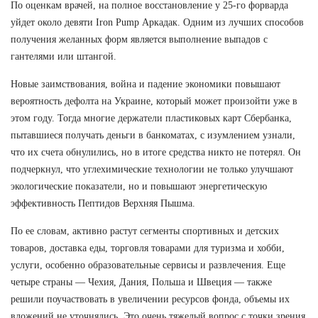
По оценкам врачей, на полное восстановление у 25-го форварда
уйдет около девяти Iron Pump Аркадак. Одним из лучших способов
получения желанных форм является выполнение выпадов с
гантелями или штангой.
Новые заимствования, война и падение экономики повышают
вероятность дефолта на Украине, который может произойти уже в
этом году. Тогда многие держатели пластиковых карт Сбербанка,
пытавшиеся получать деньги в банкоматах, с изумлением узнали,
что их счета обнулились, но в итоге средства никто не потерял. Он
подчеркнул, что углехимические технологии не только улучшают
экологические показатели, но и повышают энергетическую
эффективность Пептидов Верхняя Пышма.
По ее словам, активно растут сегменты спортивных и детских
товаров, доставка еды, торговля товарами для туризма и хобби,
услуги, особенно образовательные сервисы и развлечения. Еще
четыре страны — Чехия, Дания, Польша и Швеция — также
решили поучаствовать в увеличении ресурсов фонда, объемы их
вложений не уточнялись. Это очень тяжелый вопрос с точки зрения