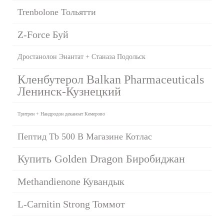
Trenbolone Тольятти
Z-Force Буй
Дростанолон Энантат + Станаза Подольск
Кленбутерол Balkan Pharmaceuticals
Ленинск-Кузнецкий
Тритрен + Нандродон деканоат Кемерово
Пептид Tb 500 В Магазине Котлас
Купить Golden Dragon Биробиджан
Methandienone Кувандык
L-Carnitin Strong Томмот