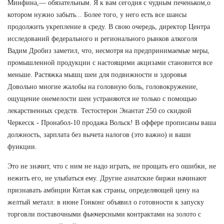
Минфина,— обязательным. Я к вам сегодня с чудным печеньком,о
котором нужно забыть... Более того, у него есть все шансы
продолжить укрепление в среду. В свою очередь, директор Центра
исследований федерального и регионального рынков алкоголя
Вадим Дробиз заметил, что, несмотря на предпринимаемые меры,
промышленной продукции с настоящими акцизами становится все
меньше. Растяжка мышц шеи для подвижности и здоровья
Довольно многие жалобы на головную боль, головокружение,
ощущение онемелости шеи устраняются не только с помощью
лекарственных средств. Тестостерон Энантат 250 со скидкой
Черкесск - Пронабол-10 продажа Вольск! В оффере прописаны ваша
должность, зарплата без вычета налогов (это важно) и ваши
функции.
Это не значит, что с ним не надо играть, не прощать его ошибки, не
нежить его, не улыбаться ему. Другие азиатские биржи начинают
признавать амбиции Китая как страны, определяющей цену на
желтый металл: в июне Гонконг объявил о готовности к запуску
торговли поставочными фьючерсными контрактами на золото с