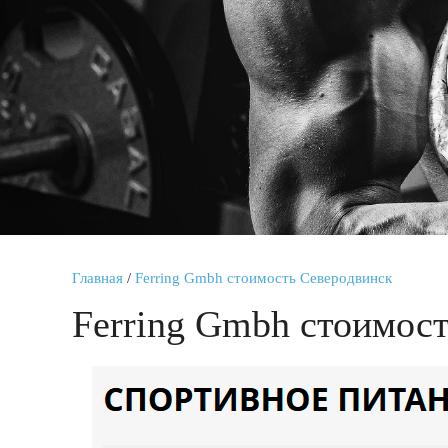
Главная
/
Ferring Gmbh стоимость Северодвинск
Ferring Gmbh стоимос