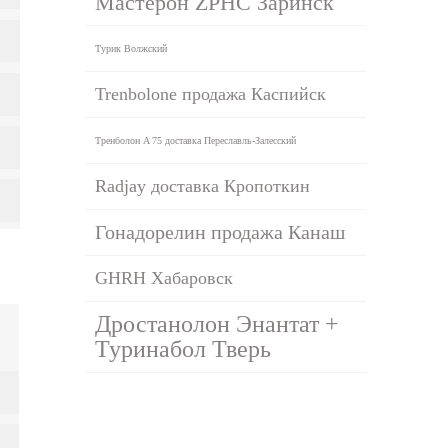
Мастерон ZPHC Заринск
Турик Волжский
Trenbolone продажа Каспийск
Тренболон A 75 доставка Переславль-Залесский
Radjay доставка Кропоткин
Гонадорелин продажа Канаш
GHRH Хабаровск
Дростанолон Энантат +
Туринабол Тверь