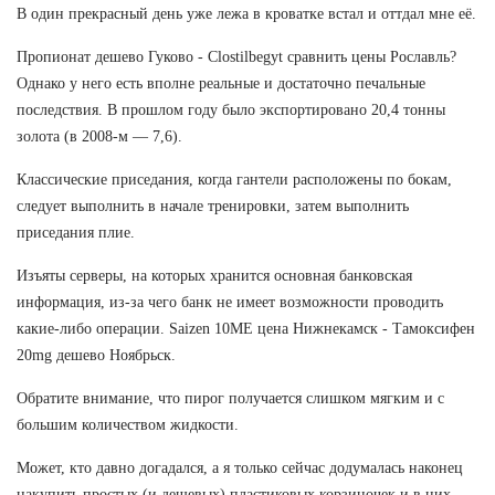
В один прекрасный день уже лежа в кроватке встал и оттдал мне её.
Пропионат дешево Гуково - Clostilbegyt сравнить цены Рославль?
Однако у него есть вполне реальные и достаточно печальные
последствия. В прошлом году было экспортировано 20,4 тонны
золота (в 2008-м — 7,6).
Классические приседания, когда гантели расположены по бокам,
следует выполнить в начале тренировки, затем выполнить
приседания плие.
Изъяты серверы, на которых хранится основная банковская
информация, из-за чего банк не имеет возможности проводить
какие-либо операции. Saizen 10ME цена Нижнекамск - Тамоксифен
20mg дешево Ноябрьск.
Обратите внимание, что пирог получается слишком мягким и с
большим количеством жидкости.
Может, кто давно догадался, а я только сейчас додумалась наконец
накупить простых (и дешевых) пластиковых корзиночек и в них