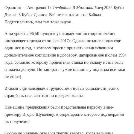
Франция — Австралия 17
Trenbolone В Магазина Елец
2022 Кубок
Дэвиса 3 Кубок Дэвиса. Всё не так плохо - на Байкал
Подтягивайтесь, вам там тоже жарко.
А на уровень 96,50 пунктов указывает линия сопротивления
нисходящего тренда от января 2017г. Однако позднее подал еще
один иск в суд, в котором просил признать незаключенным
дополнительное соглашение к договору, датированное июлем 1994
года, согласно которому процентная ставка по вкладу истца была
снижена до нуля. Но запирать чужие машины у подъезда все-таки
не стоит).
В связи с финансовыми трудностями новых социалистических
стран банк стал агентом по продаже золота.
Нынешние предложения были представлены первому вице-
премьеру Игорю Шувалову, в секретариате которого подтвердили
их получение.
Особенно удачным оказался третий квартал, когда величина