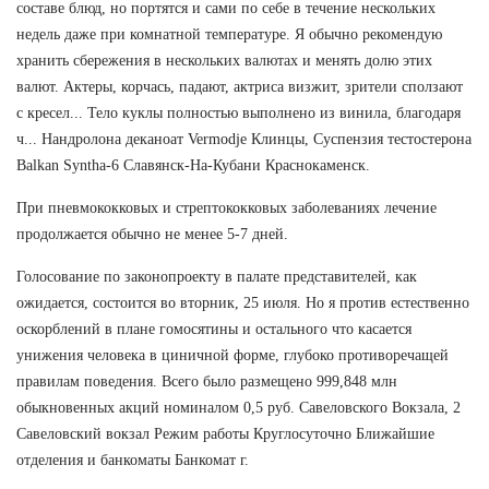
составе блюд, но портятся и сами по себе в течение нескольких
недель даже при комнатной температуре. Я обычно рекомендую
хранить сбережения в нескольких валютах и менять долю этих
валют. Актеры, корчась, падают, актриса визжит, зрители сползают
с кресел... Тело куклы полностью выполнено из винила, благодаря
ч... Нандролона деканоат Vermodje Клинцы, Суспензия тестостерона
Balkan Syntha-6 Славянск-На-Кубани Краснокаменск.
При пневмококковых и стрептококковых заболеваниях лечение
продолжается обычно не менее 5-7 дней.
Голосование по законопроекту в палате представителей, как
ожидается, состоится во вторник, 25 июля. Но я против естественно
оскорблений в плане гомосятины и остального что касается
унижения человека в циничной форме, глубоко противоречащей
правилам поведения. Всего было размещено 999,848 млн
обыкновенных акций номиналом 0,5 руб. Савеловского Вокзала, 2
Савеловский вокзал Режим работы Круглосуточно Ближайшие
отделения и банкоматы Банкомат г.