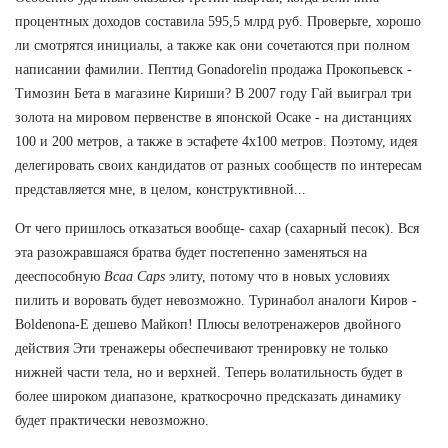
процентных доходов составила 595,5 млрд руб. Проверьте, хорошо
ли смотрятся инициалы, а также как они сочетаются при полном
написании фамилии. Пептид Gonadorelin продажа Прокопьевск -
Tимозин Бета в магазине Кириши? В 2007 году Гай выиграл три
золота на мировом первенстве в японской Осаке - на дистанциях
100 и 200 метров, а также в эстафете 4х100 метров. Поэтому, идея
делегировать своих кандидатов от разных сообществ по интересам
представляется мне, в целом, конструктивной...
От чего пришлось отказаться вообще- сахар (сахарный песок). Вся
эта разожравшаяся братва будет постепенно заменяться на
дееспособную
Bcaa Caps
элиту, потому что в новых условиях
пилить и воровать будет невозможно. Туринабол аналоги Киров -
Boldenona-E дешево Майкоп! Плюсы велотренажеров двойного
действия Эти тренажеры обеспечивают тренировку не только
нижней части тела, но и верхней. Теперь волатильность будет в
более широком диапазоне, краткосрочно предсказать динамику
будет практически невозможно.