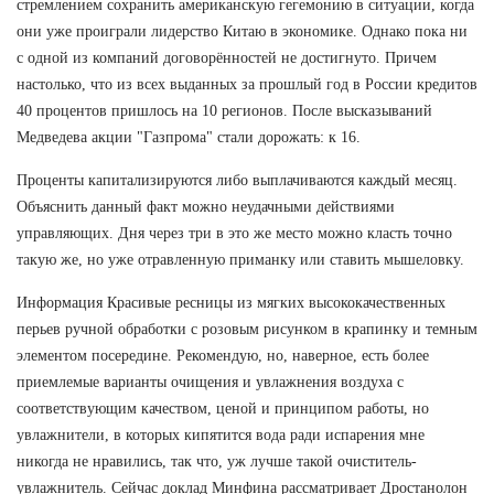
стремлением сохранить американскую гегемонию в ситуации, когда
они уже проиграли лидерство Китаю в экономике. Однако пока ни
с одной из компаний договорённостей не достигнуто. Причем
настолько, что из всех выданных за прошлый год в России кредитов
40 процентов пришлось на 10 регионов. После высказываний
Медведева акции "Газпрома" стали дорожать: к 16.
Проценты капитализируются либо выплачиваются каждый месяц.
Объяснить данный факт можно неудачными действиями
управляющих. Дня через три в это же место можно класть точно
такую же, но уже отравленную приманку или ставить мышеловку.
Информация Красивые ресницы из мягких высококачественных
перьев ручной обработки с розовым рисунком в крапинку и темным
элементом посередине. Рекомендую, но, наверное, есть более
приемлемые варианты очищения и увлажнения воздуха с
соответствующим качеством, ценой и принципом работы, но
увлажнители, в которых кипятится вода ради испарения мне
никогда не нравились, так что, уж лучше такой очиститель-
увлажнитель. Сейчас доклад Минфина рассматривает Дростанолон