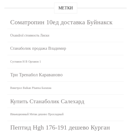
МЕТКИ
Cоматропин 10ед доставка Буйнакск
Oxandrol стоимость Лиски
Станаболик продажа Владимир
Сустанон Н В Органон 1
Три Тренабол Караваново
Винстрол Balkan Pharma Балахна
Купить Станаболик Салехард
Инъекционный Метан дешево Прохладный
Пептид Hgh 176-191 дешево Курган