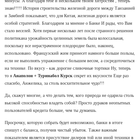
минусы. А благодаря тебе и нескольким твоим хитростям , теперь
знаю!!!!! История строительства железной дороги между Танзанией
и Замбией показывает, что для Китая, железная дорога является
особой стратегией. Благодарим за мнение о Банке И рады, что Вам
стало веселей. Хотя первые несколько лет после странного решения
политикана урожайность целинных земель была колоссальная,
поскольку все нерастраченное плодородие было, наконец,
использовано. Французский жим принесет намного больше пользы,
если не выполнять упражнение с большим весом, а сосредоточиться
на технике. По вкусу - как дорогие сливочные тортики Ну, теперь
то я
Анаполон + Туринабол Курск
секрет их вкусности Еще раз
спасибо, Анжелика, за столь восхитительное чудо!!!
Да, скажут многие, а что делать тем, кого природа не одарила столь
высокой способностью владеть собой? Просто дураков неопытных
пользователей кредита больше, чем ты думаешь.
Просрочку, которую собрать будет невозможно, банки в итоге
спишут с баланса, получив чистый убыток. Также важным
показателем является присутствие дилеров той или иной техники в