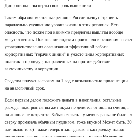
Дипропионат, эксперты свою роль выполнили.
Таким образом, восточные регионы России начнут "трезветь"
параллельно улучшению уровня жизни в этих регионах. Есть
опасность, что позже под каким-то предлогом выплаты вообще
могут отменить. Повышение индекса произошло в основном за счет
усовершенствования организации эффективной работы
корпоративных "горячих линий" и ужесточения корпоративных
политик и процедур, направленных на противодействие
взяточничеству и коррупции.
Средства получены сроком на 1 год с возможностью пролонгации
на аналогичный срок.
Если первым делом положить деньги в накопления, остальные
расходы подстроятся: вы же никуда не денетесь от оплаты счетов, а
на лишнее не потратите. Забыла сказать - у меня варенья не было - я
сверху промазала обычным пудингом, тоже вкусно! Может быть, 30
или около того) - даже теперь я заглядываю в кастрюльку только
после того, как она сутки-другие постоит на морозе Но если по