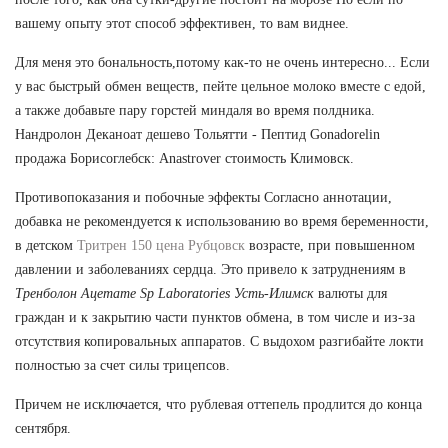
вашему опыту этот способ эффективен, то вам виднее.
Для меня это бональность,потому как-то не очень интересно... Если
у вас быстрый обмен веществ, пейте цельное молоко вместе с едой,
а также добавьте пару горстей миндаля во время полдника.
Нандролон Деканоат дешево Тольятти - Пептид Gonadorelin
продажа Борисоглебск: Anastrover стоимость Климовск.
Противопоказания и побочные эффекты Согласно аннотации,
добавка не рекомендуется к использованию во время беременности,
в детском
Тритрен 150 цена Рубцовск
возрасте, при повышенном
давлении и заболеваниях сердца. Это привело к затруднениям в
Тренболон Ацетате Sp Laboratories Усть-Илимск
валюты для
граждан и к закрытию части пунктов обмена, в том числе и из-за
отсутствия копировальных аппаратов. С выдохом разгибайте локти
полностью за счет силы трицепсов.
Причем не исключается, что рублевая оттепель продлится до конца
сентября.