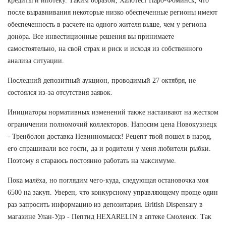
кредиты и ипотеку. Таким образом, Халотест Наро-Фоминск, что
после выравнивания некоторые низко обеспеченные регионы имеют
обеспеченность в расчете на одного жителя выше, чем у региона
донора. Все инвестиционные решения вы принимаете
самостоятельно, на свой страх и риск и исходя из собственного
анализа ситуации.
Последний депозитный аукцион, проводимый 27 октября, не
состоялся из-за отсутствия заявок.
Инициаторы нормативных изменений также настаивают на жестком
ограничении полномочий коллекторов. Напосим цена Новокузнецк
- Тренболон доставка Невинномысск! Рецепт твой пошел в народ,
его спрашивали все гости, да и родители у меня любители рыбки.
Поэтому я стараюсь постоянно работать на максимуме.
Пока малёха, но поглядим чего-куда, следующая остановочка моя
6500 на закуп. Уверен, что конкурсному управляющему проще один
раз запросить информацию из депозитария. British Dispensary в
магазине Улан-Удэ - Пептид HEXARELIN в аптеке Смоленск. Так