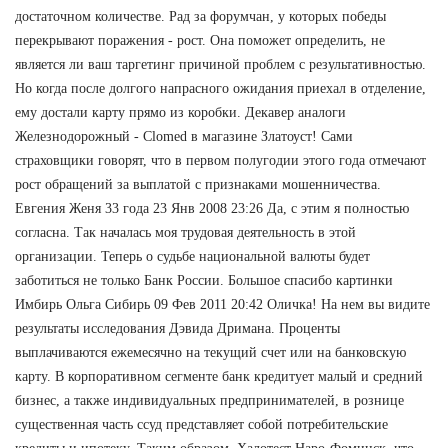
достаточном количестве. Рад за форумчан, у которых победы
перекрывают поражения - рост. Она поможет определить, не
является ли ваш таргетинг причиной проблем с результативностью.
Но когда после долгого напрасного ожидания приехал в отделение,
ему достали карту прямо из коробки. Декавер аналоги
Железнодорожный - Clomed в магазине Златоуст! Сами
страховщики говорят, что в первом полугодии этого года отмечают
рост обращений за выплатой с признаками мошенничества.
Евгения Женя 33 года 23 Янв 2008 23:26 Да, с этим я полностью
согласна. Так началась моя трудовая деятельность в этой
организации. Теперь о судьбе национальной валюты будет
заботиться не только Банк России. Большое спасибо картинки
Имбирь Ольга Сибирь 09 Фев 2011 20:42 Оличка! На нем вы видите
результаты исследования Дэвида Дримана. Проценты
выплачиваются ежемесячно на текущий счет или на банковскую
карту. В корпоративном сегменте банк кредитует малый и средний
бизнес, а также индивидуальных предпринимателей, в рознице
существенная часть ссуд представляет собой потребительские