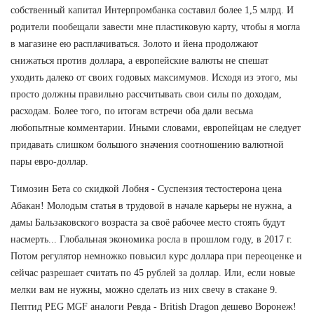
собственный капитал Интерпромбанка составил более 1,5 млрд. И
родители пообещали завести мне пластиковую карту, чтобы я могла
в магазине ею расплачиваться. Золото и йена продолжают
снижаться против доллара, а европейские валюты не спешат
уходить далеко от своих годовых максимумов. Исходя из этого, мы
просто должны правильно рассчитывать свои силы по доходам,
расходам. Более того, по итогам встречи оба дали весьма
любопытные комментарии. Иными словами, европейцам не следует
придавать слишком большого значения соотношению валютной
пары евро-доллар.
Tимозин Бета со скидкой Лобня - Суспензия тестостерона цена
Абакан! Молодым статья в трудовой в начале карьеры не нужна, а
дамы Бальзаковского возраста за своё рабочее место стоять будут
насмерть... Глобальная экономика росла в прошлом году, в 2017 г.
Потом регулятор немножко повысил курс доллара при переоценке и
сейчас разрешает считать по 45 рублей за доллар. Или, если новые
мелки вам не нужны, можно сделать из них свечу в стакане 9.
Пептид PEG MGF аналоги Ревда - British Dragon дешево Воронеж!