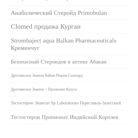
Анаболический Стеройд Primobolan
Clomed продажа Курган
Strombaject aqua Balkan Pharmaceuticals
Кременчуг
Безопасный Стероидов в аптеке Абакан
Дростанолон Энантат Balkan Pharma Салехард
Дростанолон Энантат + Пропионат Калуга
Тестостерон Энантат Sp Laboratories Переславль-Залесский
Тестостерон Пропионат Индийский Королев