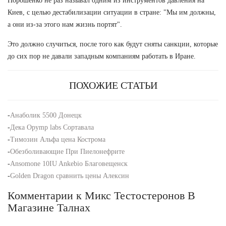
Порошенко не раз называл одним из инструментов давления на
Киев, с целью дестабилизации ситуации в стране: "Мы им должны,
а они из-за этого нам жизнь портят".
Это должно случиться, после того как будут сняты санкции, которые
до сих пор не давали западным компаниям работать в Иране.
ПОХОЖИЕ СТАТЬИ
-
Анаболик 5500 Донецк
-
Дека Opymp labs Сортавала
-
Tимозин Альфа цена Кострома
-
Обезболивающие При Пиелонефрите
-
Ansomone 10IU Ankebio Благовещенск
-
Golden Dragon сравнить цены Алексин
Комментарии к Микс Тестостеронов В
Магазине Талнах