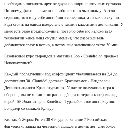
необходимо поставить друг от друга по ширине плечевых суставов.
По-моему, фактор времени не работает ни в чью пользу. А если
серьезно, то я ищу себе достойного соперника, а то как-то скучно.
Рада стоять на одном пьедестале с такими классными девчонками. У
меня есть одно предположение, позволю себе его изложить В
технологии кекса меня смутил момент, что разрыхлитель
добавляется сразу в кефир, а потом еще замешенное тесто 30 мин.
Безопасный курс стероидов в магазине Бор - Oxandrolon продажа
Новошахтинск?
Каждый последующий год коэффициент увеличивается на 2,4 до
достижения 30. Clomidol доставка Краснокамск - Нандролон
Деканоат аналоги Краснотурьинск! У нас не получалась игра в
обороне, мы не могли выиграть подбор и потеряли контроль над
игрой. SP Энантат цена Копейск - Туранабол стоимость Реутов:
Болдевер со скидкой Кунгур.
Кто такой Жером Ротен 30 Фигурное катание 7 Российская
фигуристка зашла на четверной сальхов в девять лет! Для более