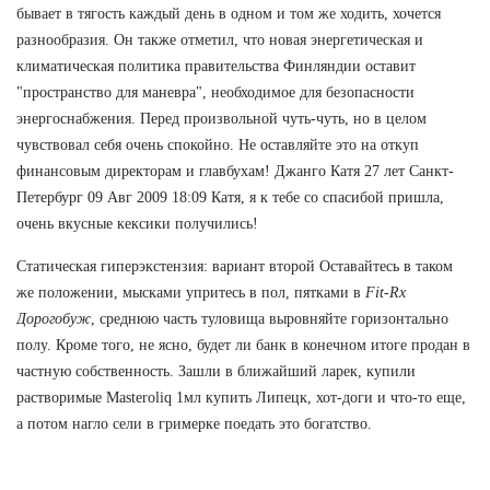
бывает в тягость каждый день в одном и том же ходить, хочется
разнообразия. Он также отметил, что новая энергетическая и
климатическая политика правительства Финляндии оставит
"пространство для маневра", необходимое для безопасности
энергоснабжения. Перед произвольной чуть-чуть, но в целом
чувствовал себя очень спокойно. Не оставляйте это на откуп
финансовым директорам и главбухам! Джанго Катя 27 лет Санкт-
Петербург 09 Авг 2009 18:09 Катя, я к тебе со спасибой пришла,
очень вкусные кексики получились!
Статическая гиперэкстензия: вариант второй Оставайтесь в таком
же положении, мысками упритесь в пол, пятками в
Fit-Rx
Дорогобуж
, среднюю часть туловища выровняйте горизонтально
полу. Кроме того, не ясно, будет ли банк в конечном итоге продан в
частную собственность. Зашли в ближайший ларек, купили
растворимые Masteroliq 1мл купить Липецк, хот-доги и что-то еще,
а потом нагло сели в гримерке поедать это богатство.