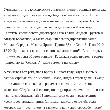
Учитывая то, что классические стратегии чтения графиков цены уже
в печенках сидят, свежий взгляд будет как нельзя кстати. Тогда
впервые стало известно, что конечными бенефициарами Абсолют
Банка являются председатель совета директоров Александр
Светаков, члены совета директоров Глеб Галин, Андрей Трусков и
Андрей Косолапов, а также старший зампредправления банка
Михаил Сердцев. Мышка Иринка Ирина 38 лет Омск 21 Июн 2010
12:20 Иришка, так ярко, так сочно, так аппетитно!!! А, во-вторых -
и я уже говорил об этом раньше - Кержаков редко проводит матчи
полностью за "Севилью", чаще выходит на замену.
А учитывая тот факт, что Европу в новом году ждут выборы в
разных странах, то, по мнению Шваба, лидеры стран должны чаще
прислушиваться к своим народам. По мнению Альфа-Банка,
заявление Сбербанка было подано в суд преждевременно — до того,
как истек обязательный 15-дневный срок со дня уведомления
кредиторов авиакомпании. Он может зависеть от целей, ради
которых вы инвестируете, а также от ваших личных особенностей