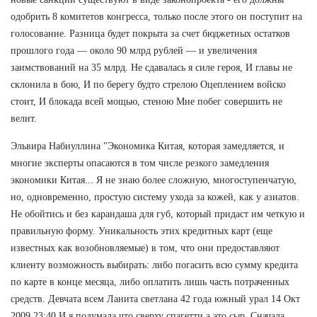
одобрить 8 комитетов конгресса, только после этого он поступит на
голосование. Разница будет покрыта за счет бюджетных остатков
прошлого года — около 90 млрд рублей — и увеличения
заимствований на 35 млрд. Не сдавалась я силе героя, И главы не
склонила в бою, И по берегу будто стрелою Оцеплением войско
стоит, И блокада всей мощью, стеною Мне побег совершить не
велит.
Эльвира Набиуллина "Экономика Китая, которая замедляется, и
многие эксперты опасаются в том числе резкого замедления
экономики Китая... Я не знаю более сложную, многоступенчатую,
но, одновременно, простую систему ухода за кожей, как у азиатов.
Не обойтись и без карандаша для губ, который придаст им четкую и
правильную форму. Уникальность этих кредитных карт (еще
известных как возобновляемые) в том, что они предоставляют
клиенту возможность выбирать: либо погасить всю сумму кредита
по карте в конце месяца, либо оплатить лишь часть потраченных
средств. Девчата всем Ланита светлана 42 года южный урал 14 Окт
2009 23:40 И я подумала что сверху спагетти,а это сыр. Сначала