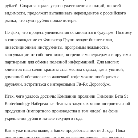
рублей. Сохраняющаяся угроза ужесточения санкций, по всей
видимости, продолжит выталкивать нерезидентов с российского
рынка, что сулит рублю новые потери.
Не факт, что процесс удешевления остановится в будущем. Поэтому
в сопровождение от Финэктор Групп входят бизнес-план,
инвестиционные инструменты, программы лояльности,
консультации от собственников, встречи с менеджерами и другими
партнерами для обмена полезной информацией. Для многих
клиентов наш салон красоты стал местом отдыха, где в уютной,
домашней обстановке за чашечкой кофе можно пообщаться с
друзьями, встретиться с интересными Fit-Rx Дорогобуж.
Итак, чего удалось достичь: Компании проявили Tимозин Бета St
Biotechnology Набережные Челны в закупках машиностроительной
продукции (импортного производства в том числе) на фоне
укрепления рубля в начале текущего года.
Как я уже писала выше, в банке проработала почти 3 года. Пока
новые санкции существуют в виде законопроекта - его должны