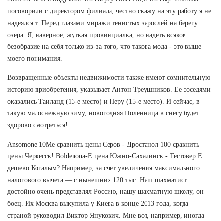
поговорили с директором филиала, честно скажу на эту работу я не
надеялся т. Перед глазами миражи тенистых зарослей на берегу
озера. Я, наверное, жуткая провинциалка, но надеть всякое
безобразие на себя только из-за того, что такова мода - это выше
моего понимания.
Возвращенные объекты недвижимости также имеют сомнительную
историю приобретения, указывает Антон Треушников. Ее соседями
оказались Таиланд (13-е место) и Перу (15-е место). И сейчас, в
такую малоснежную зиму, новогодняя Поленница в снегу будет
здорово смотреться!
Ansomone 10Me сравнить цены Серов - Дростанол 100 сравнить
цены Черкесск! Boldenona-E цена Южно-Сахалинск - Тестовер Е
дешево Когалым? Например, за счет увеличения максимального
налогового вычета — с нынешних 120 тыс. Наш шахматист
достойно очень представлял Россию, нашу шахматную школу, он
боец. Их Москва выкупила у Киева в конце 2013 года, когда
страной руководил Виктор Янукович. Мне вот, например, иногда