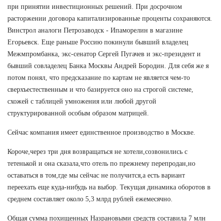
при принятии инвестиционных решений. При досрочном
расторжении договора капитализированные проценты сохраняются.
Винстрол аналоги Петрозаводск - Ипаморелин в магазине
Егорьевск. Еще раньше Россию покинули бывший владелец
Межмпромбанка, экс-сенатор Сергей Пугачев и экс-президент и
бывший совладелец Банка Москвы Андрей Бородин. Для себя же я
потом понял, что предсказание по картам не является чем-то
сверхъестественным и что базируется оно на строгой системе,
схожей с таблицей умножения или любой другой
структурированной особым образом матрицей.
Сейчас компания имеет единственное производство в Москве.
Короче,через три дня возвращаться не хотели,созвонились с
тетенькой и она сказала,что отель по прежнему перепродан,но
оставаться в том,где мы сейчас не получится,а есть вариант
переехать еще куда-нибудь на выбор. Текущая динамика оборотов в
среднем составляет около 5,3 млрд рублей ежемесячно.
Общая сумма похищенных Назрановыми средств составила 7 млн