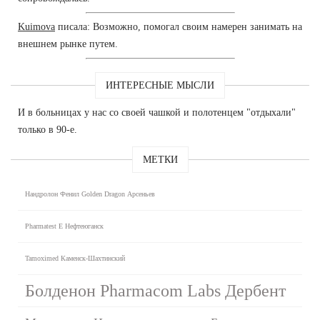
Kuimova
писала: Возможно, помогал своим намерен занимать на
внешнем рынке путем.
ИНТЕРЕСНЫЕ МЫСЛИ
И в больницах у нас со своей чашкой и полотенцем "отдыхали"
только в 90-е.
МЕТКИ
Нандролон Фенил Golden Dragon Арсеньев
Pharmatest E Нефтеюганск
Tamoximed Каменск-Шахтинский
Болденон Pharmacom Labs Дербент