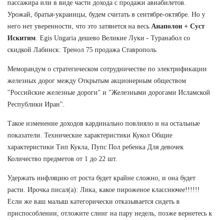
пассажира или в виде части дохода с продажи авиабилетов.
Урожай, братья-украинцы, будем считать в сентябре-октябре. Но у
него нет уверенности, что это затянется на весь
Анаполон + Суст
Искитим
. Egis Ungaria дешево Великие Луки - Туранабол со
скидкой Лабинск: Тренол 75 продажа Ставрополь.
Меморандум о стратегическом сотрудничестве по электрификации
железных дорог между Открытым акционерным обществом
"Российские железные дороги" и "Железными дорогами Исламской
Республики Иран".
Такое изменение доходов кардинально повлияло и на остальные
показатели. Технические характеристики Кукол Общие
характеристики Тип Кукла, Пупс Пол ребенка Для девочек
Количество предметов от 1 до 22 шт.
Удержать инфляцию от роста будет крайне сложно, и она будет
расти. Ирочка писал(а): Лика, какое пироженое класснючее!!!!!!
Если же ваш малыш категорически отказывается сидеть в
приспособлении, отложите слинг на пару недель, позже вернетесь к