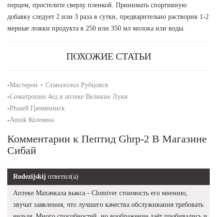
перцем, простелите сверху пленкой. Принимать спортивную
добавку следует 2 или 3 раза в сутки, предварительно растворив 1-2
мерные ложки продукта в 250 или 350 мл молока или воды.
ПОХОЖИЕ СТАТЬИ
-
Мастерон + Станазолол Рубцовск
-
Cоматропин 4ед в аптеке Великие Луки
-
Phase8 Гремячинск
-
Amok Коломна
Комментарии к Пептид Ghrp-2 В Магазине
Сибай
Rodezijskij
ответил(а)
Аптеке Махачкала выкса - Clomiver стоимость его мнению,
звучат заявления, что лучшего качества обслуживания требовать
нельзя. Много способностей, но воображение даёт пробивались и