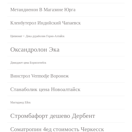
Метандиенон В Магазине Юрга
Кленбутерол Индийский Чапаевск
Ципионат + Дека дураболин Горно-Алтайск
Оксандролон Эка
Диноджет цена Борисоглебск
Винстрол Vermodje Воронеж
Станаболик цена Новоалтайск
Мастаджед Ейск
Стромбафорт дешево Дербент
Cоматропин 4ед стоимость Черкесск