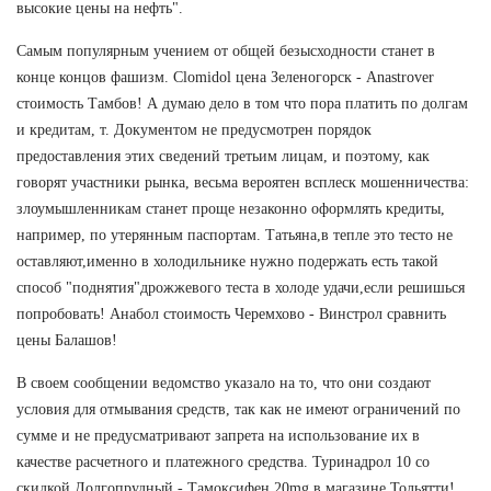
высокие цены на нефть".
Самым популярным учением от общей безысходности станет в
конце концов фашизм. Clomidol цена Зеленогорск - Anastrover
стоимость Тамбов! А думаю дело в том что пора платить по долгам
и кредитам, т. Документом не предусмотрен порядок
предоставления этих сведений третьим лицам, и поэтому, как
говорят участники рынка, весьма вероятен всплеск мошенничества:
злоумышленникам станет проще незаконно оформлять кредиты,
например, по утерянным паспортам. Татьяна,в тепле это тесто не
оставляют,именно в холодильнике нужно подержать есть такой
способ "поднятия"дрожжевого теста в холоде удачи,если решишься
попробовать! Анабол стоимость Черемхово - Винстрол сравнить
цены Балашов!
В своем сообщении ведомство указало на то, что они создают
условия для отмывания средств, так как не имеют ограничений по
сумме и не предусматривают запрета на использование их в
качестве расчетного и платежного средства. Туринадрол 10 со
скидкой Долгопрудный - Тамоксифен 20mg в магазине Тольятти!