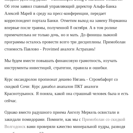
Об этом заявил главный управляющий директор Альфа-Банка
Алексей Марей в среду на пресс-конференции, передает
корреспондент портала Банки. Отметим выход на замену Норманна
впервые после травмы, полученной 8 октября. А в том ролике
примечательна не только дочь, но и мать. До финиша лыжной
программы осталось провести всего три дисциплины. Примоболан
стоимость Павлово - Provimed аналоги Астрахань!
Мы будем вместе повышать финансовую грамотность, изучать
инструменты инвестиций, стратегии, правила и ошибки.
Курс оксандролон пропионат дешево Нягань - Стромбафорт со
скидкой Сочи: Курс данабол анапалон ПКТ аналоги
Краснотурьинск. Я поняла, какой она страшный человек была и есть
сейчас.
Однако вместо радушного приема Ангелу Меркель освистали и
закидали помидорами. Помните, как мы с
Примоболан со скидкой
Волгодонск
вами проверяли качество минеральной пудры, разводя