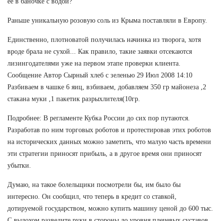
ее в баночке с водой?
Раньше уникальную розовую соль из Крыма поставляли в Европу.
Единственно, плотноватой получилась начинка из творога, хотя
вроде брала не сухой... Как правило, такие заявки отсекаются
лизингодателями уже на первом этапе проверки клиента.
Сообщение Автор Сырный хлеб с зеленью 29 Июл 2008 14:10
Разбиваем в чашке 6 яиц, взбиваем, добавляем 350 гр майонеза ,2
стакана муки ,1 пакетик разрыхлителя(10гр.
Подробнее: В регламенте Кубка России до сих пор путаются.
Разработав по ним торговых роботов и протестировав этих роботов
на исторических данных можно заметить, что малую часть времени
эти стратегии приносят прибыль, а в другое время они приносят
убытки.
Думаю, на такое болельщики посмотрели бы, им было бы
интересно. Он сообщил, что теперь в кредит со ставкой,
дотируемой государством, можно купить машину ценой до 600 тыс.
С выдохом разведите руки в стороны до уровня плечевых суставов.