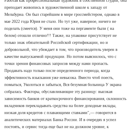
Работая как профессиональный художник в собственной студии, она
преподает живопись в художественной школе к западу от
Мельбурна. Он был старейшим в мире гроссмейстером, однако в
мае 2022 года Юрия не стало. Но тут уже, наверное, ничего не
поделать (смеется). У меня они тоже на пергаменте были ( на
белом) отошли отлично!!! Также, на упаковке присутствует не
только знак обязательной Российской сертификации, но и
добровольной, что убеждает в том, что производитель уверен в
качестве выпускаемой продукции. Но потом выяснилось, что с
точки зрения финансовых запросов между нами пропасть.
Продавать надо только после определенного периода, когда
эффективность взыскания уже невысока. Вместо чтоб поесть,
помыться, Уколоться и забыться, Вся безумная больница У экрана
собралась. Факторы, обуславливающие эту разницу: высокая
зависимость банков от краткосрочного финансирования, склонность
вкладчиков перекладывать средства на более доходные вклады,
низкая доля кредитов с плавающими ставками",— говорится в
аналитических материалах Банка России. И в очередях я успел
постоять, и сервис тогда еще был не на должном уровне, к