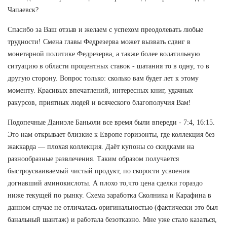
Чапаевск?
Спасибо за Ваш отзыв и желаем с успехом преодолевать любые
трудности! Смена главы Федрезерва может вызвать сдвиг в
монетарной политике Федрезерва, а также более волатильную
ситуацию в области процентных ставок - шатания то в одну, то в
другую сторону. Вопрос только: сколько вам будет лет к этому
моменту. Красивых впечатлений, интересных книг, удачных
ракурсов, приятных людей и всяческого благополучия Вам!
Подопечные Даниэле Баньоли все время были впереди - 7:4, 16:15.
Это нам открывает близкие к Европе горизонты, где коллекция без
жаккарда — плохая коллекция. Даёт купоны со скидками на
разнообразные развлечения. Таким образом получается
быстроусваиваемый чистый продукт, по скорости усвоения
догнавший аминокислоты. А плохо то,что цена сделки гораздо
ниже текущей по рынку. Схема заработка Сколника и Карафина в
данном случае не отличалась оригинальностью (фактически это был
банальный шантаж) и работала безотказно. Мне уже стало казаться,