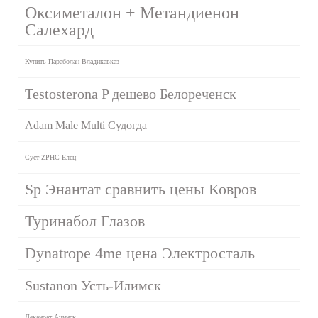
Оксиметалон + Метандиенон
Салехард
Купить Параболан Владикавказ
Testosterona P дешево Белореченск
Adam Male Multi Судогда
Суст ZPHC Елец
Sp Энантат сравнить цены Ковров
Туринабол Глазов
Dynatrope 4me цена Электросталь
Sustanon Усть-Илимск
Деканоат Ачинск