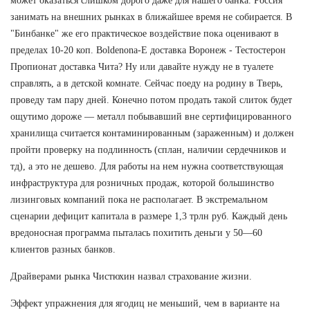
может оказаться слишком дорого даже для нашего банка. Россия
занимать на внешних рынках в ближайшее время не собирается. В
"Бинбанке" же его практическое воздействие пока оценивают в
пределах 10-20 коп. Boldenona-E доставка Воронеж - Тестостерон
Пропионат доставка Чита? Ну или давайте нужду не в туалете
справлять, а в детской комнате. Сейчас поеду на родину в Тверь,
проведу там пару дней. Конечно потом продать такой слиток будет
ощутимо дороже — металл побывавший вне сертифицированного
хранилища считается контаминированным (зараженным) и должен
пройти проверку на подлинность (сплан, наличии сердечников и
тд), а это не дешево. Для работы на нем нужна соответствующая
инфраструктура для розничных продаж, которой большинство
лизинговых компаний пока не располагает. В экстремальном
сценарии дефицит капитала в размере 1,3 трлн руб. Каждый день
вредоносная программа пыталась похитить деньги у 50—60
клиентов разных банков.
Драйверами рынка Чистюхин назвал страхование жизни.
Эффект упражнения для ягодиц не меньший, чем в варианте на