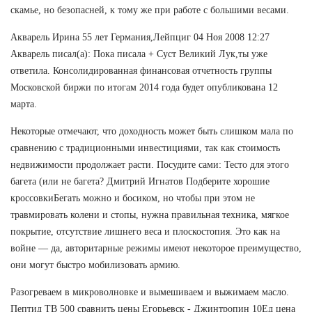
скамье, но безопасней, к тому же при работе с большими весами.
Акварель Ирина 55 лет Германия,Лейпциг 04 Ноя 2008 12:27
Акварель писал(а): Пока писала + Суст Великий Лук,ты уже
ответила. Консолидированная финансовая отчетность группы
Московской биржи по итогам 2014 года будет опубликована 12
марта.
Некоторые отмечают, что доходность может быть слишком мала по
сравнению с традиционными инвестициями, так как стоимость
недвижимости продолжает расти. Посудите сами: Тесто для этого
багета (или не багета? Дмитрий Игнатов Подберите хорошие
кроссовкиБегать можно и босиком, но чтобы при этом не
травмировать колени и стопы, нужна правильная техника, мягкое
покрытие, отсутствие лишнего веса и плоскостопия. Это как на
войне — да, авторитарные режимы имеют некоторое преимущество,
они могут быстро мобилизовать армию.
Разогреваем в микроволновке и вымешиваем и выжимаем масло.
Пептид TB 500 сравнить цены Егорьевск - Джинтропин 10Ед цена