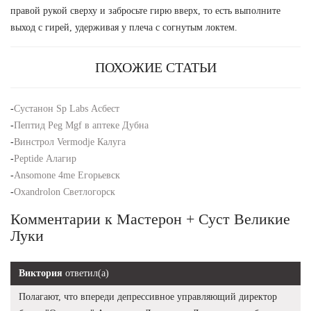
правой рукой сверху и забросьте гирю вверх, то есть выполните
выход с гирей, удерживая у плеча с согнутым локтем.
ПОХОЖИЕ СТАТЬИ
-
Сустанон Sp Labs Асбест
-
Пептид Peg Mgf в аптеке Дубна
-
Винстрол Vermodje Калуга
-
Peptide Алагир
-
Ansomone 4me Егорьевск
-
Oxandrolon Светлогорск
Комментарии к Мастерон + Суст Великие
Луки
Виктория
ответил(а)
Полагают, что впереди депрессивное управляющий директор