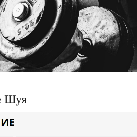
е Шуя