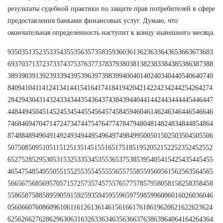
результаты судебной практики по защите прав потребителей в сфере
предоставления банками финансовых услуг. Думаю, что
окончательная определенность наступит к концу нынешнего месяца.
93503513523533543553563573583593603613623633643653663673683
69370371372373374375376377378379380381382383384385386387388
38939039139239339439539639739839940040140240340440540640740
84094104114124134144154164174184194204214224234244254264274
28429430431432433434435436437438439440441442443444445446447
44844945045145245345445545645745845946046146246346446546646
74684694704714724734744754764774784794804814824834844854864
87488489490491492493494495496497498499500501502503504505506
50750850951051151251351451551651751851952052152252352452552
65275285295305315325335345355365375385395405415425435445455
46547548549550551552553554555556557558559560561562563564565
56656756856957057157257357457557657757857958058158258358458
55865875885895905915925935945955965975985996006016026036046
05606607608609610611612613614615616617618619620621622623624
62562662762862963063163263363463563663763863964064164264364