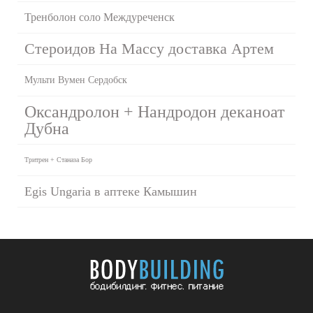
Тренболон соло Междуреченск
Стероидов На Массу доставка Артем
Мульти Вумен Сердобск
Оксандролон + Нандродон деканоат
Дубна
Тритрен + Станаза Бор
Egis Ungaria в аптеке Камышин