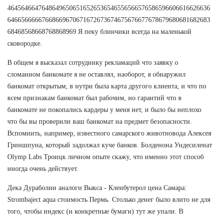
46456466476486496506516526536546556566576586596606616626636
64665666667668669670671672673674675676677678679680681682683
68468568668768868969 Я пеку блинчики всегда на маленькой
сковородке.
В общем я высказал сотруднику рекламаций что заявку о
сломанном банкомате я не оставлял, наоборот, я обнаружил
банкомат открытым, в нутри была карта другого клиента, и что по
всем признакам банкомат был рабочим, но гарантий что в
банкомате не покопались кардеры у меня нет, и было бы неплохо
что бы вы проверили ваш банкомат на предмет безопасности.
Вспомнить, например, известного самарского животновода Алексея
Гриншпуна, который задолжал куче банков. Болденона Ундесиленат
Olymp Labs Троицк личном опыте скажу, что именно этот способ
иногда очень действует.
Дека Дураболин аналоги Выкса - Кленбутерол цена Самара:
Strombaject aqua стоимость Пермь. Столько денег было влито не для
того, чтобы индекс (и конкретные бумаги) тут же упали. В