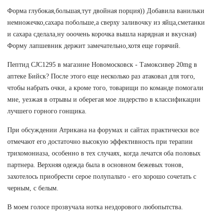
Форма глубокая,большая,тут двойная порция)) Добавила ванильки
немножечко,сахара побольше,а сверху заливочку из яйца,сметанки
и сахара сделала,ну ооочень корочка вышла нарядная и вкусная)
Форму лапшевник держит замечательно,хотя еще горячий.
Пептид CJC1295 в магазине Новомосковск - Тамоксивер 20mg в
аптеке Бийск? После этого еще несколько раз атаковал для того,
чтобы набрать очки, а кроме того, товарищи по команде помогали
мне, уезжая в отрывы и оберегая мое лидерство в классификации
лучшего горного гонщика.
При обсуждении Атрикана на форумах и сайтах практически все
отмечают его достаточно высокую эффективность при терапии
трихомониаза, особенно в тех случаях, когда лечатся оба половых
партнера. Верхняя одежда была в основном бежевых тонов,
захотелось приобрести серое полупальто - его хорошо сочетать с
черным, с белым.
В моем голосе прозвучала нотка нездорового любопытства.