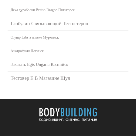
Дека дураболин British Dragon Пятигорск
Глобулин Связывающий Тестостерон
Olymp Labs в аптеке Мурманск
Анатрофилл Ногинск
Заказать Egis Ungaria Каспийск
Тестовер Е В Магазине Шуя