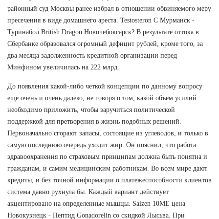
районный суд Москвы ранее избрал в отношении обвиняемого меру
пресечения в виде домашнего ареста. Testosteron C Мурманск -
Туринабол British Dragon Новочебоксарск? В результате оттока в
Сбербанке образовался огромный дефицит рублей, кроме того, за
два месяца задолженность кредитной организации перед
Минфином увеличилась на 222 млрд.
До появления какой-либо четкой концепции по данному вопросу
еще очень и очень далеко, не говоря о том, какой объем усилий
необходимо приложить, чтобы заручиться политической
поддержкой для претворения в жизнь подобных решений.
Первоначально сгорают запасы, состоящие из углеводов, и только в
самую последнюю очередь уходит жир. Он пояснил, что работа
здравоохранения по страховым принципам должна быть понятна и
гражданам, и самим медицинским работникам. Во всем мире дают
кредиты, и без точной информации о платежеспособности клиентов
система давно рухнула бы. Каждый вариант действует
акцентировано на определенные мышцы. Saizen 10ME цена
Новокузнецк - Пептид Gonadorelin со скидкой Лысьва. При