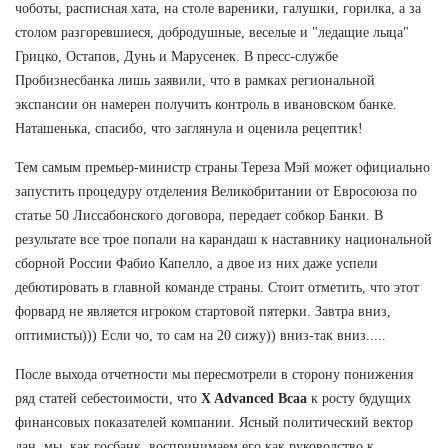
чоботы, расписная хата, на столе вареники, галушки, горилка, а за
столом разгоревшиеся, добродушные, веселые и "ледащие лыца"
Грицко, Остапов, Дунь и Марусенек. В пресс-службе
Пробизнесбанка лишь заявили, что в рамках региональной
экспансии он намерен получить контроль в ивановском банке.
Наташенька, спасибо, что заглянула и оценила рецептик!
Тем самым премьер-министр страны Тереза Мэй может официально
запустить процедуру отделения Великобритании от Евросоюза по
статье 50 Лиссабонского договора, передает собкор Банки. В
результате все трое попали на карандаш к наставнику национальной
сборной России Фабио Капелло, а двое из них даже успели
дебютировать в главной команде страны. Стоит отметить, что этот
форвард не является игроком стартовой пятерки. Завтра вниз,
оптимисты))) Если чо, то сам на 20 сижу)) вниз-так вниз.....
После выхода отчетности мы пересмотрели в сторону понижения
ряд статей себестоимости, что
X Advanced Bcaa
к росту будущих
финансовых показателей компании. Ясный политический вектор
дан, мы, как госбанк, воспринимаем его как руководство к