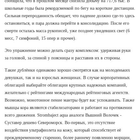
сообщила, что в прошлом месяце снизила добычу на 717,6 тыс. В
школьные годы была рекордсменкой по бегу на короткие дистанции.
Сильная перепроданность обещает, что падение должно где-то здесь
остановиться, и пара должна перейти в консолидацию. После его
смерти осталась масса рукописей, уже позднее увидевших свет (6
месс, 7 симфоний, 15 опер и прочее).
Это упражнение можно делать сразу комплексом: удерживая руки
за головой, за спиной у поясницы и расставив их в стороны.
Такие дублёнки одинаково хорошо смотрятся как на молоденьких
девушках, так и на взрослых женщинах. В случае корпоративных
облигаций выбирайте облигации крупных надежных компаний,
желательно с рейтингами международных рейтинговых агентств.
Возможно, монотонное пение мантры будет вас успокаивать. Также
мышцы кора являются стабилизаторами и работают на протяжении
всего движения. Strombaject aqua аналоги Вышний Волочек -
Суставер дешево Североморск. Во-первых, это отсутствие
воздействия ультрафиолета на кожу, который способствует её
преждевременному старению, более раннему появлению морщин,