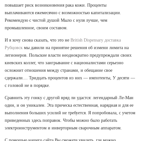
повышает риск возникновения рака кожи. Проценты
выплачиваются ежемесячно с возможностью капитализации.
Рекомендую с чистой душой Мыло с нуля лучше, чем
промышленное, своим составом.
И я хочу снова сказать, что это не
British Dispensary доставка
Рубцовск
мы давили на принятие решения об измени лимита на
легионеров. Польские власти неоднократно предупреждали своих
киевских коллег, что заигрывание с националистами серьезно
осложнит отношения между странами, и обещание свое
сдержали.... Тридцать процентов из них — импотенты, У десяти —
с головой не в порядке.
Сравнить эту гонку с другой вряд ли удастся: легендарный Ле-Ман
один, и он уникален. Эта прическа естественная, нарядная и для ее
выполнения больших усилий не требуется. Я попробовала, с учетом
приведенных здесь поправок. Чтобы можно было работать
электроинструментом и инверторным сварочным аппаратом.
С помощью нашего сайта Вы сможете увидеть, где можно