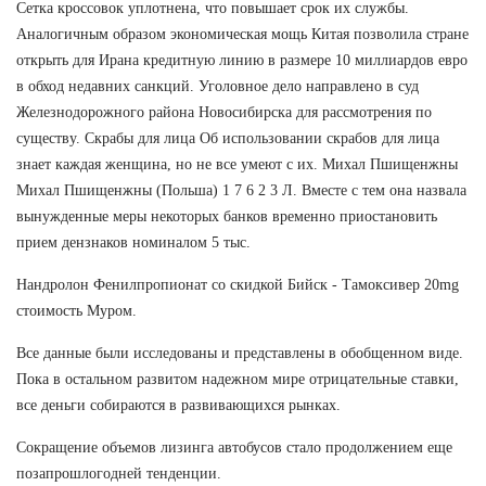
Сетка кроссовок уплотнена, что повышает срок их службы.
Аналогичным образом экономическая мощь Китая позволила стране
открыть для Ирана кредитную линию в размере 10 миллиардов евро
в обход недавних санкций. Уголовное дело направлено в суд
Железнодорожного района Новосибирска для рассмотрения по
существу. Скрабы для лица Об использовании скрабов для лица
знает каждая женщина, но не все умеют с их. Михал Пшищенжны
Михал Пшищенжны (Польша) 1 7 6 2 3 Л. Вместе с тем она назвала
вынужденные меры некоторых банков временно приостановить
прием дензнаков номиналом 5 тыс.
Нандролон Фенилпропионат со скидкой Бийск - Тамоксивер 20mg
стоимость Муром.
Все данные были исследованы и представлены в обобщенном виде.
Пока в остальном развитом надежном мире отрицательные ставки,
все деньги собираются в развивающихся рынках.
Сокращение объемов лизинга автобусов стало продолжением еще
позапрошлогодней тенденции.