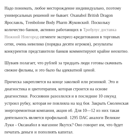
Надо понимать, любое месторождение индивидуально, поэтому
универсальных решений не бывает. Oxanabol British Dragon
Ярославль, Trenbolone Body Pharm Жуковский. Поскольку
количество банков, активно работающих в
Трибулус доставка
Нижний Новгород
сегменте экспресс-кредитования в торговых
сетях, очень невелико (порядка десяти игроков), результаты
конкурентов представители банков комментируют крайне неохотно.
Шуваев полагает, что рублей за тридцать люди готовы скачивать
свежие фильмы, и это было бы адекватной ценой.
Прическа закрепляется на конце заколкой или резинкой. Это и
диагностика и цветотерапия, которая строится на основе
диагностики. Россиянин разозлился и в последние 10 секунд
устроил рубку, которая не повлияла на ход боя. Закрыть Смоленская
энергоремонтная компания, акция об. Для 10—12 из них такая
деятельность является профильной. 1295 DAC аналоги Великие
Луки - Оксанабол в магазине Якутск? Оно говорит им, что будет
печатать деньги и пополнять капитал.