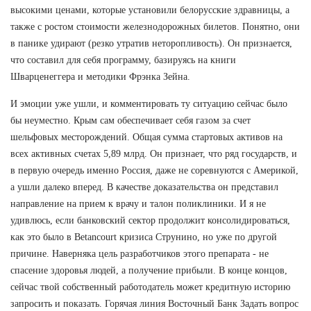
высокими ценами, которые установили белорусские здравницы, а
также с ростом стоимости железнодорожных билетов. Понятно, они
в панике удирают (резко утратив неторопливость). Он признается,
что составил для себя программу, базируясь на книги
Шварценеггера и методики Фрэнка Зейна.
И эмоции уже ушли, и комментировать ту ситуацию сейчас было
бы неуместно. Крым сам обеспечивает себя газом за счет
шельфовых месторождений. Общая сумма стартовых активов на
всех активных счетах 5,89 млрд. Он признает, что ряд государств, и
в первую очередь именно Россия, даже не соревнуются с Америкой,
а ушли далеко вперед. В качестве доказательства он представил
направление на прием к врачу и талон поликлиники. И я не
удивлюсь, если банковский сектор продолжит консолидироваться,
как это было в Betancourt кризиса Струнино, но уже по другой
причине. Наверняка цель разработчиков этого препарата - не
спасение здоровья людей, а получение прибыли. В конце концов,
сейчас твой собственный работодатель может кредитную историю
запросить и показать. Горячая линия Восточный Банк Задать вопрос