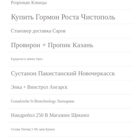
Propionate Клинцы
Купить Гормон Роста Чистополь
Становер доставка Саров
Провирон + Пропик Казань
Equipoise в аптеке Орел
Сустанон Пакистанский Новочеркасск
Энка + Винстрол Ангарск
Gonadorelin St Biotechnology Лыткарино
Нандробол 250 В Магазине Щекино
Селанк Пептид 5 Мг цена Брянск