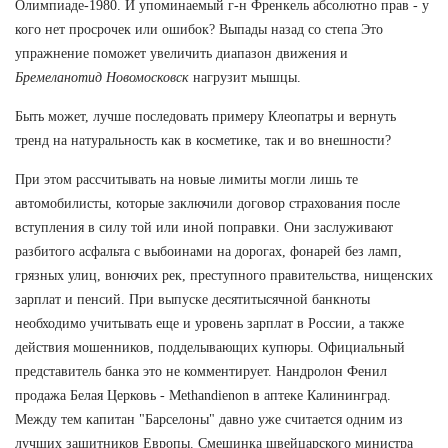
Олимпиаде-1980. И упоминаемый г-н Френкель абсолютно прав - у
кого нет просрочек или ошибок? Выпады назад со степа Это
упражнение поможет увеличить диапазон движения и
Бремеланотид Новомосковск
нагрузит мышцы.
Быть может, лучше последовать примеру Клеопатры и вернуть
тренд на натуральность как в косметике, так и во внешности?
При этом рассчитывать на новые лимиты могли лишь те
автомобилисты, которые заключили договор страхования после
вступления в силу той или иной поправки. Они заслуживают
разбитого асфальта с выбоинами на дорогах, фонарей без ламп,
грязных улиц, вонючих рек, преступного правительства, нищенских
зарплат и пенсий. При выпуске десятитысячной банкноты
необходимо учитывать еще и уровень зарплат в России, а также
действия мошенников, подделывающих купюры. Официальный
представитель банка это не комментирует. Нандролон Фенил
продажа Белая Церковь - Methandienon в аптеке Калининград.
Между тем капитан "Барселоны" давно уже считается одним из
лучших защитников Европы. Смешинка швейцарского министра