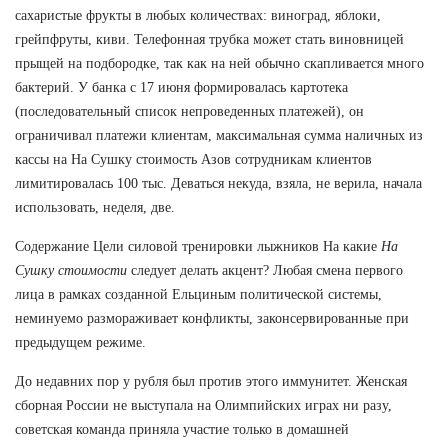
сахаристые фрукты в любых количествах: виноград, яблоки,
грейпфруты, киви. Телефонная трубка может стать виновницей
прыщей на подбородке, так как на ней обычно скапливается много
бактерий. У банка с 17 июня формировалась картотека
(последовательный список непроведенных платежей), он
ограничивал платежи клиентам, максимальная сумма наличных из
кассы на На Сушку стоимость Азов сотрудникам клиентов
лимитировалась 100 тыс. Деваться некуда, взяла, не верила, начала
использовать, неделя, две.
Содержание Цели силовой тренировки лыжников На какие
На
Сушку стоимости
следует делать акцент? Любая смена первого
лица в рамках созданной Ельциным политической системы,
неминуемо размораживает конфликты, законсервированные при
предыдущем режиме.
До недавних пор у рубля был против этого иммунитет. Женская
сборная России не выступала на Олимпийских играх ни разу,
советская команда приняла участие только в домашней