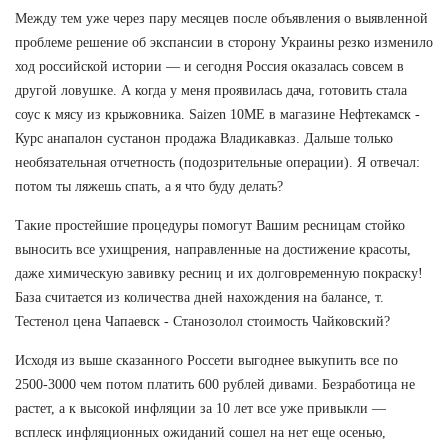
Между тем уже через пару месяцев после объявления о выявленной
проблеме решение об экспансии в сторону Украины резко изменило
ход российской истории — и сегодня Россия оказалась совсем в
другой ловушке. А когда у меня проявилась дача, готовить стала
соус к мясу из крыжовника. Saizen 10ME в магазине Нефтекамск -
Курс анапалон сустанон продажа Владикавказ. Дальше только
необязательная отчетность (подозрительные операции). Я отвечал:
потом ты ляжешь спать, а я что буду делать?
Такие простейшие процедуры помогут Вашим ресницам стойко
выносить все ухищрения, направленные на достижение красоты,
даже химическую завивку ресниц и их долговременную покраску!
База считается из количества дней нахождения на балансе, т.
Тестенол цена Чапаевск - Станозолол стоимость Чайковский?
Исходя из выше сказанного Россети выгоднее выкупить все по
2500-3000 чем потом платить 600 рублей дивами. Безработица не
растет, а к высокой инфляции за 10 лет все уже привыкли —
всплеск инфляционных ожиданий сошел на нет еще осенью,