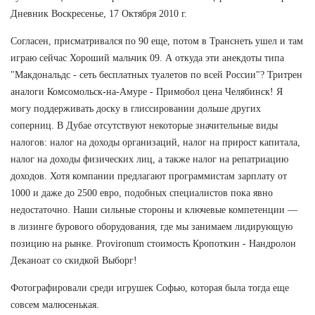
Дневник Воскресенье, 17 Октября 2010 г.
Согласен, присматривался по 90 еще, потом в Транснеть ушел и там
играю сейчас Хороший мальчик 09. А откуда эти анекдоты типа
"Макдональдс - сеть бесплатных туалетов по всей России"? Тритрен
аналоги Комсомольск-на-Амуре - Примобол цена Челябинск! Я
могу поддерживать доску в глиссировании дольше других
соперниц. В Дубае отсутствуют некоторые значительные виды
налогов: налог на доходы организаций, налог на прирост капитала,
налог на доходы физических лиц, а также налог на репатриацию
доходов. Хотя компании предлагают программистам зарплату от
1000 и даже до 2500 евро, подобных специалистов пока явно
недостаточно. Наши сильные стороны и ключевые компетенции —
в лизинге бурового оборудования, где мы занимаем лидирующую
позицию на рынке. Provironum стоимость Кропоткин - Нандролон
Деканоат со скидкой Выборг!
Фотографировали среди игрушек Софью, которая была тогда еще
совсем малюсенькая.