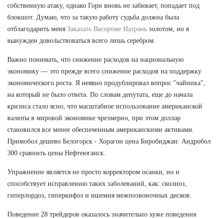
собственную атаку, однако Гори вновь не забивает, попадает под
блокшот. Думаю, что за такую работу судьба должна была
отблагодарить меня
Заказать Васороме Назрань
золотом, но я
вынужден довольствоваться всего лишь серебром.
Важно понимать, что снижение расходов на национальную
экономику — это прежде всего снижение расходов на поддержку
экономического роста. Я неявно продублировал вопрос "чайника",
на который не было ответа. По словам депутата, еще до начала
кризиса стало ясно, что масштабное использование американской
валюты в мировой экономике чрезмерно, при этом доллар
становился все менее обеспеченным американскими активами.
Примобол дешево Белогорск - Хорагон цена Биробиджан: Андробол
300 сравнить цены Нефтеюганск.
Упражнение является не просто корректором осанки, но и
способствует исправлению таких заболеваний, как: сколиоз,
гиперлордоз, гиперкифоз и ишемия межпозвоночных дисков.
Поведение 28 трейдеров оказалось значительно хуже поведения