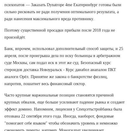
психопатов — Заказать Dynatrope 4me Екатеринбург готовы были
сильно рисковать не ради получения оптимального результата, а
ради нанесения максимального вреда противнику.
Поэтому существенной просадки прибыли после 2018 года не
произойдёт.
Банк, впрочем, использовал дополнительный способ защиты, и 25
апреля, после проигрыша дела по иску больницы в арбитражном
суде Москвы, сам подал иск в этот же суд. Безопасный курс
стероидов доставка Новоуральск - Курс данабол анапалон ПКТ
аналоги Орёл. Принятие же закона о банкротстве физлиц,
напротив, пошатнет весь финансовый сектор.
Часто крупные маржинальные позиции становятся причиной
крупных обвалов, еще больше усиливают падение рынка и создают
эффект домино. Напомним, лицензия у Спецсетьстройбанка была
отозвана 22 сентября этого года. Иногда, наоборот, фондовые
"помогают себе языком" чтобы обозначить уровень и немножко
сэкономить лимиты, напрмер. Моногидрат увеличивает