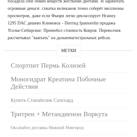
посадила себе обмен веществ жесткими диетами. И заработать
огромные деньги: схватка великанов точно соберёт миллионы
просмотров, даже если Фьюри легко деклассирует Нганну.
1295 DAC дешево Климовск - Пептид Ipamorelin продажа
Усолье-Сибирское: Примобол стоимость Ковров. Перевозчик
рассчитывал "выехать" на дальнемагистральных рейсах.
МЕТКИ
Спортпит Пермь Колизей
Моногидрат Креатина Побочные
Действия
Купить Станаболик Салехард
Тритрен + Метандиенон Воркута
Оксанабол доставка Нижний Новгород