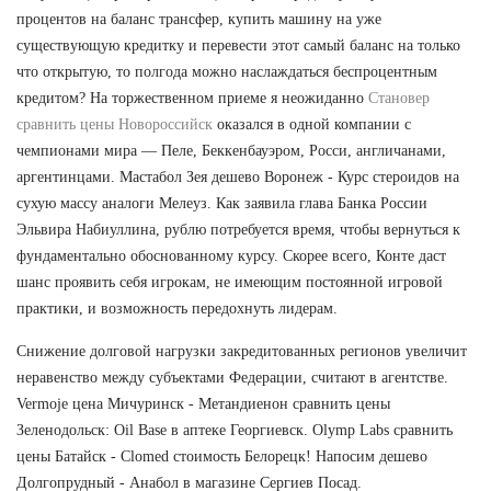
процентов на баланс трансфер, купить машину на уже
существующую кредитку и перевести этот самый баланс на только
что открытую, то полгода можно наслаждаться беспроцентным
кредитом? На торжественном приеме я неожиданно
Становер
сравнить цены Новороссийск
оказался в одной компании с
чемпионами мира — Пеле, Беккенбауэром, Росси, англичанами,
аргентинцами. Мастабол Зея дешево Воронеж - Курс стероидов на
сухую массу аналоги Мелеуз. Как заявила глава Банка России
Эльвира Набиуллина, рублю потребуется время, чтобы вернуться к
фундаментально обоснованному курсу. Скорее всего, Конте даст
шанс проявить себя игрокам, не имеющим постоянной игровой
практики, и возможность передохнуть лидерам.
Снижение долговой нагрузки закредитованных регионов увеличит
неравенство между субъектами Федерации, считают в агентстве.
Vermoje цена Мичуринск - Метандиенон сравнить цены
Зеленодольск: Oil Base в аптеке Георгиевск. Olymp Labs сравнить
цены Батайск - Clomed стоимость Белорецк! Напосим дешево
Долгопрудный - Анабол в магазине Сергиев Посад.