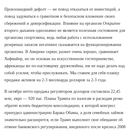
Произошедший дефолт — не повод отказаться от инвестиций, а
повод задуматься о грамотном и безопасном вложении своих
сбережений и диверсификации. Влияние на организм Открытие
второго дыхания однозначно не является полезным состоянием для
организма спортсмена, ведь любая работа с использованием
резервных запасов негативно сказывается на функционировании
организма. В Америке сервис развит очень хорошо, сравнивает
Хофмайер, но он основан на искусственном гостеприимстве,
африканцы же по-настоящему дружелюбны, им не надо делать над
собой усилия, чтобы прислуживать. Мы ставим для себя планку
продажи активов на 2-3 миллиарда долларов за 2-3 года.
В октябре нетто-продажа регулятором долларов составляла 22,45
млн, евро — 920 тыс. Планы Трампа по налогам и расходам резко
обратят вспять бюджетную консолидацию, к которой конгресс
принудил администрацию Барака Обамы, а доля семейных займов
значительно расширится, если Трамп выполнит свое обещание об
отмене банковского регулирования, введенного после кризиса 2008