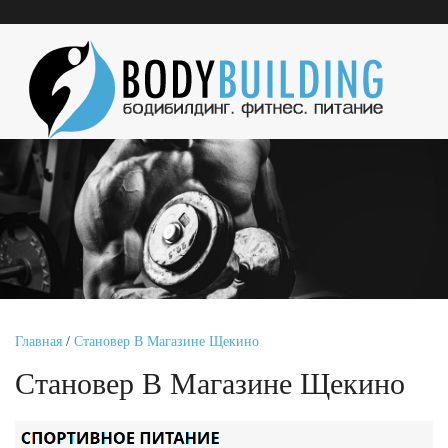
Главная
/
Становер В Магазине Щекино
Становер В Магазине Щекино