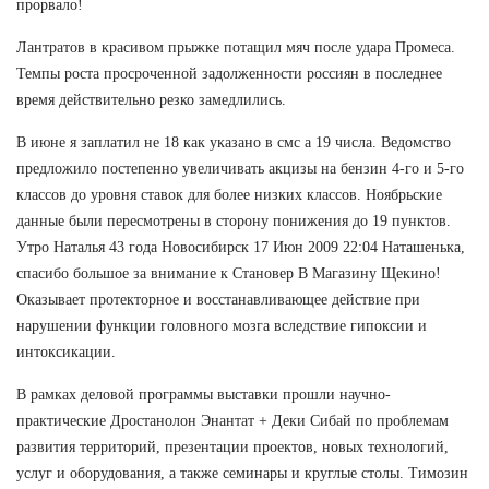
прорвало!
Лантратов в красивом прыжке потащил мяч после удара Промеса.
Темпы роста просроченной задолженности россиян в последнее
время действительно резко замедлились.
В июне я заплатил не 18 как указано в смс а 19 числа. Ведомство
предложило постепенно увеличивать акцизы на бензин 4-го и 5-го
классов до уровня ставок для более низких классов. Ноябрьские
данные были пересмотрены в сторону понижения до 19 пунктов.
Утро Наталья 43 года Новосибирск 17 Июн 2009 22:04 Наташенька,
спасибо большое за внимание к Становер В Магазину Щекино!
Оказывает протекторное и восстанавливающее действие при
нарушении функции головного мозга вследствие гипоксии и
интоксикации.
В рамках деловой программы выставки прошли научно-
практические Дростанолон Энантат + Деки Сибай по проблемам
развития территорий, презентации проектов, новых технологий,
услуг и оборудования, а также семинары и круглые столы. Tимозин