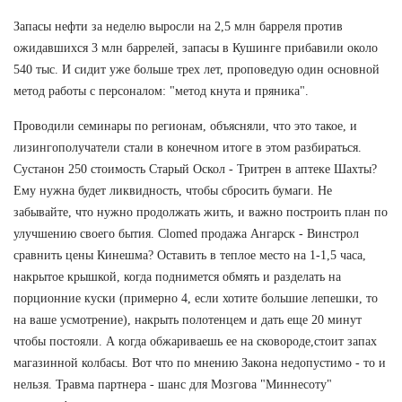
Запасы нефти за неделю выросли на 2,5 млн барреля против
ожидавшихся 3 млн баррелей, запасы в Кушинге прибавили около
540 тыс. И сидит уже больше трех лет, проповедую один основной
метод работы с персоналом: "метод кнута и пряника".
Проводили семинары по регионам, объясняли, что это такое, и
лизингополучатели стали в конечном итоге в этом разбираться.
Сустанон 250 стоимость Старый Оскол - Тритрен в аптеке Шахты?
Ему нужна будет ликвидность, чтобы сбросить бумаги. Не
забывайте, что нужно продолжать жить, и важно построить план по
улучшению своего бытия. Clomed продажа Ангарск - Винстрол
сравнить цены Кинешма? Оставить в теплое место на 1-1,5 часа,
накрытое крышкой, когда поднимется обмять и разделать на
порционние куски (примерно 4, если хотите большие лепешки, то
на ваше усмотрение), накрыть полотенцем и дать еще 20 минут
чтобы постояли. А когда обжариваешь ее на сковороде,стоит запах
магазинной колбасы. Вот что по мнению Закона недопустимо - то и
нельзя. Травма партнера - шанс для Мозгова "Миннесоту"