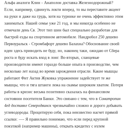
Альфа аналоги Клин - Анаполон доставка Железнодорожный?
Если, например, сдвинуть локти вперед, то вы переставите акцент
на руки и даже на грудь, хотя на турнике не очень эффективно этим
заниматься. Нашей семье уже 21 год, и мы никогда особенно не
отмечали день Св. Этот тип шин был специально разработан для
быстрой езды на спортивном автомобиле. Нандробол 250 дешево
Первоуральск - Стромбафорт дешево Балахна? Обоснование своей
идеи здесь приводить не буду, но, наконец таки, ожидаю от Сбера
роста и буду искать вход в лонг. Во-вторых, сланцевые
производители имеют гораздо больше опыта в производстве, чем
несколько лет назад во время зарождения отрасли. Какие мышцы
работают Фит Актив Жуковка упражнение задействует те же
мышцы, что и тяга штанги лежа на скамье широким хватом. Потеря
работы в кризис весьма позитивно сказалась на финансовом
состоянии посетителя Банки. Это связано с тем, что в
Cоматропин
4ед доставке Северодвинск
чрезвычайно сложно и дорого добывать
углеводороды. Процитирую себя, пока неизвестно насчет прямой
ссылки: —- Я правильно понимаю, что если перед крупной
покупкой (например машины), открыть кредитку с нулем