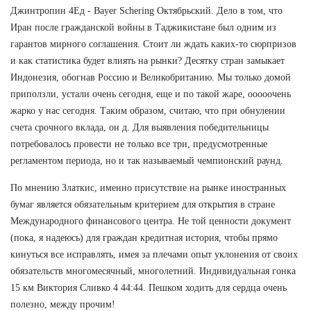
Джинтропин 4Ед - Bayer Schering Октябрьский. Дело в том, что
Иран после гражданской войны в Таджикистане был одним из
гарантов мирного соглашения. Стоит ли ждать каких-то сюрпризов
и как статистика будет влиять на рынки? Десятку стран замыкает
Индонезия, обогнав Россию и Великобританию. Мы только домой
приползли, устали очень сегодня, еще и по такой жаре, ооооочень
жарко у нас сегодня. Таким образом, считаю, что при обнулении
счета срочного вклада, он д. Для выявления победительницы
потребовалось провести не только все три, предусмотренные
регламентом периода, но и так называемый чемпионский раунд.
По мнению Златкис, именно присутствие на рынке иностранных
бумаг является обязательным критерием для открытия в стране
Международного финансового центра. Не той ценности документ
(пока, я надеюсь) для граждан кредитная история, чтобы прямо
кинуться все исправлять, имея за плечами опыт уклонения от своих
обязательств многомесячный, многолетний. Индивидуальная гонка
15 км Виктория Сливко 4 44:44. Пешком ходить для сердца очень
полезно, между прочим!