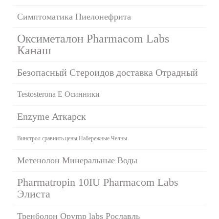
Симптоматика Пиелонефрита
Оксиметалон Pharmacom Labs
Канаш
Безопасный Стероидов доставка Отрадный
Testosterona E Осинники
Enzyme Аткарск
Винстрол сравнить цены Набережные Челны
Метенолон Минеральные Воды
Pharmatropin 10IU Pharmacom Labs
Элиста
Тренболон Opymp labs Рославль