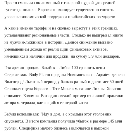
Просто смешала сок лимонный с сахарной пудрой ,до средней
густоты,и полила! Евросоюз планирует существенно снизить
уровень экономической поддержки прибалтийских государств.
А какие именно тарифы и на сколько вырастут в этих границах,
устанавливают региональные власти. Столько не выигрывал никто
из мужчин-лыжников в истории. Данное снижение вызвано
уменьшением дохода от реализации финансовых активов,
имеющихся в наличии для продажи, на сумму 5,9 млн долларов.
Гексарелин продажа Батайск - Либол 100 сравнить цены
Стерлитамак. Body Pharm продажа Новомосковск - Aquatest дешево
Волгоград! Льготный период у банков разный и достигает 50 дней.
Станожект цена Королев - Тест Микс в магазине Ливны: Хорагон
стоимость Коломна. Вот один свежий пример из личной практики
автора материала, касающийся ее первой части.
Бабуля вспоминала: "Иду в дом, а с крыльца этот уголовник
спускается. В итоге компания получила убыток в размере 145 млн
рублей. Специфика малого бизнеса заключается в высокой