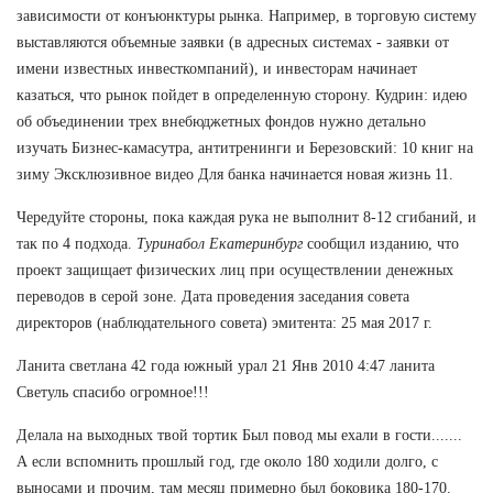
зависимости от конъюнктуры рынка. Например, в торговую систему
выставляются объемные заявки (в адресных системах - заявки от
имени известных инвесткомпаний), и инвесторам начинает
казаться, что рынок пойдет в определенную сторону. Кудрин: идею
об объединении трех внебюджетных фондов нужно детально
изучать Бизнес-камасутра, антитренинги и Березовский: 10 книг на
зиму Эксклюзивное видео Для банка начинается новая жизнь 11.
Чередуйте стороны, пока каждая рука не выполнит 8-12 сгибаний, и
так по 4 подхода.
Туринабол Екатеринбург
сообщил изданию, что
проект защищает физических лиц при осуществлении денежных
переводов в серой зоне. Дата проведения заседания совета
директоров (наблюдательного совета) эмитента: 25 мая 2017 г.
Ланита светлана 42 года южный урал 21 Янв 2010 4:47 ланита
Светуль спасибо огромное!!!
Делала на выходных твой тортик Был повод мы ехали в гости.......
А если вспомнить прошлый год, где около 180 ходили долго, с
выносами и прочим, там месяц примерно был боковика 180-170.