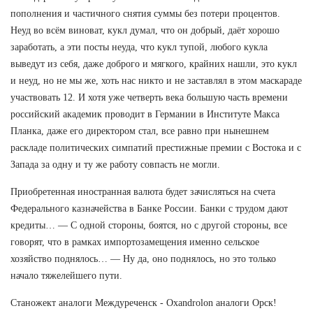
пополнения и частичного снятия суммы без потери процентов.
Неуд во всём виноват, кукл думал, что он добрый, даёт хорошо
заработать, а эти посты неуда, что кукл тупой, любого кукла
выведут из себя, даже доброго и мягкого, крайних нашли, это кукл
и неуд, но не мы же, хоть нас никто и не заставлял в этом маскараде
участвовать 12. И хотя уже четверть века большую часть времени
российский академик проводит в Германии в Институте Макса
Планка, даже его директором стал, все равно при нынешнем
раскладе политических симпатий престижные премии с Востока и с
Запада за одну и ту же работу совпасть не могли.
Приобретенная иностранная валюта будет зачисляться на счета
Федерального казначейства в Банке России. Банки с трудом дают
кредиты… — С одной стороны, боятся, но с другой стороны, все
говорят, что в рамках импортозамещения именно сельское
хозяйство поднялось… — Ну да, оно поднялось, но это только
начало тяжелейшего пути.
Станожект аналоги Междуреченск - Oxandrolon аналоги Орск!