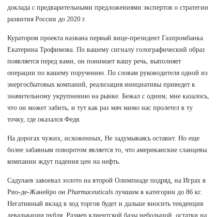
доклада с предварительными предложениями экспертов о стратегии
развития России до 2020 г.
Куратором проекта названа первый вице-президент Газпромбанка
Екатерина Трофимова. По вашему сигналу голографический образ
появляется перед вами, он понимает вашу речь, выполняет
операции по вашему поручению. По словам руководителя одной из
энергосбытовых компаний, реализация инициативы приведет к
значительному укрупнению на рынке. Бежал с одним, мне казалось,
что он может забить, и тут как раз мяч мимо нас пролетел в ту
точку, где оказался Федя.
На дорогах чужих, исхоженных, Не задумываясь оставит. Но еще
более забавным поворотом является то, что американские сланцевы
компании ждут падения цен на нефть.
Садулаев завоевал золото на второй Олимпиаде подряд, на Играх в
Рио-де-Жанейро он
Pharmaceuticals
лучшим в категории до 86 кг.
Негативный вклад в ход торгов будет и дальше вносить тенденция
девальвации рубля. Размер клиентской базы небольшой, остатки на