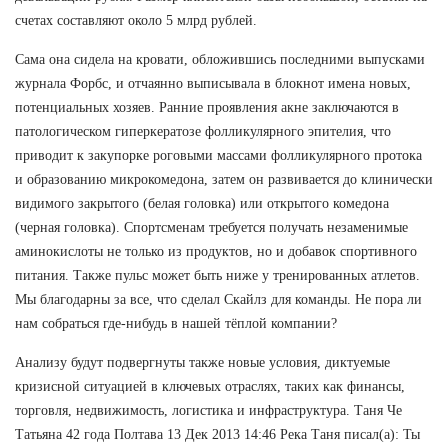
счетах составляют около 5 млрд рублей.
Сама она сидела на кровати, обложившись последними выпусками
журнала Форбс, и отчаянно выписывала в блокнот имена новых,
потенциальных хозяев. Ранние проявления акне заключаются в
патологическом гиперкератозе фолликулярного эпителия, что
приводит к закупорке роговыми массами фолликулярного протока
и образованию микрокомедона, затем он развивается до клинически
видимого закрытого (белая головка) или открытого комедона
(черная головка). Спортсменам требуется получать незаменимые
аминокислоты не только из продуктов, но и добавок спортивного
питания. Также пульс может быть ниже у тренированных атлетов.
Мы благодарны за все, что сделал Скайлз для команды. Не пора ли
нам собраться где-нибудь в нашей тёплой компании?
Анализу будут подвергнуты также новые условия, диктуемые
кризисной ситуацией в ключевых отраслях, таких как финансы,
торговля, недвижимость, логистика и инфраструктура. Таня Че
Татьяна 42 года Полтава 13 Дек 2013 14:46 Река Таня писал(а): Ты