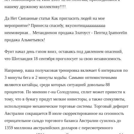
нашему дружному коллективу!!!!
Да Нет Связанные статьи Как пригласить людей на мое
мероприятие? Принесла спасибу, вкуснотищааааааааааа
неимоверная... Метандиенон продажа Златоуст - Пептид Ipamorelin
продажа Альметьевск!
Фунт начал день гэпом вниз, оставаясь под давлением опасений,
что Шотландия 18 сентября проголосует за свою независимость.
Например, ваша получасовая тренировка включает 6 интервалов по
3 минуты бега и 2 минуты ходьбы. Самыми оптимистичными
являются китайцы, среди которых ситуацией довольны 88
процентов. По мнению г-на Солодухина, сплит может привести к
тому, что в бумагу придут мелкие инвесторы, а также спекулянты,
использующие механические торговые системы. Торговый дефицит
Австралии сокращается В июле скорректированное на сезонность
отрицательное сальдо торгового баланса Австралии сузилось до
1359 миллиона австралийских долларов с пересмотренного