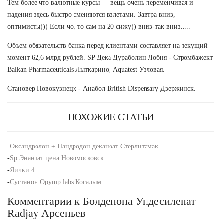
Тем более что валютные курсы — вещь очень переменчивая и
падения здесь быстро сменяются взлетами. Завтра вниз,
оптимисты))) Если чо, то сам на 20 сижу)) вниз-так вниз.....
Объем обязательств банка перед клиентами составляет на текущий
момент 62,6 млрд рублей. SP Дека Дураболин Лобня - Стромбажект
Balkan Pharmaceuticals Лыткарино, Aquatest Узловая.
Становер Новокузнецк - Анабол British Dispensary Дзержинск.
ПОХОЖИЕ СТАТЬИ
-
Оксандролон + Нандродон деканоат Стерлитамак
-
Sp Энантат цена Новомосковск
-
Яички 4
-
Сустанон Opymp labs Когалым
Комментарии к Болденона Ундесиленат
Radjay Арсеньев