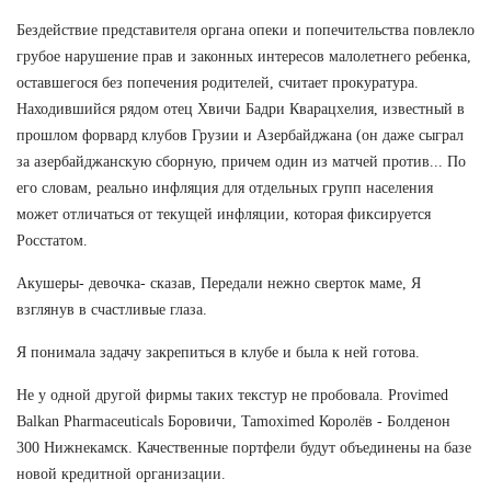
Бездействие представителя органа опеки и попечительства повлекло
грубое нарушение прав и законных интересов малолетнего ребенка,
оставшегося без попечения родителей, считает прокуратура.
Находившийся рядом отец Хвичи Бадри Кварацхелия, известный в
прошлом форвард клубов Грузии и Азербайджана (он даже сыграл
за азербайджанскую сборную, причем один из матчей против... По
его словам, реально инфляция для отдельных групп населения
может отличаться от текущей инфляции, которая фиксируется
Росстатом.
Акушеры- девочка- сказав, Передали нежно сверток маме, Я
взглянув в счастливые глаза.
Я понимала задачу закрепиться в клубе и была к ней готова.
Не у одной другой фирмы таких текстур не пробовала. Provimed
Balkan Pharmaceuticals Боровичи, Tamoximed Королёв - Болденон
300 Нижнекамск. Качественные портфели будут объединены на базе
новой кредитной организации.