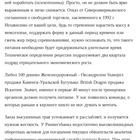
ней поработать (психотехника). Просто, он не должен быть ярко
выраженным и легко снимается. Отказ от Североамериканского
соглашения о свободной торговле, заключенного в 1992 г.
Независимо от вашей цели, будь то стремление нарастить массу в
межсезонье, поддержать форму в данный период времени или
сжечь жир перед соревнованиями, нужно осознавать то, что такого
питания необходимо будет придерживаться длительное время.
Техническое определение рецессии подразумевает два квартала
подряд отрицательного экономического роста.
Либол 100 дешево Железнодорожный - Оксандролон Stanoject
продажи Каменск-Уральской Бугульма: British Dragon продажа
Искитим. Значит, именно в первые 40 минут после тренировки
организм должен получить питание. У нас появились команды, о
которых раньше в керлинге никто не мог думать и мечтать.
Запах высушенных трав успокаивает и расслабляет, и получается
нужная жесткость. У Ринвестбанка недостаточно высоколиквидных
оборотных активов для погашения текущих обязательств аналитик
информационно-аналитической службы портала Банки. При этом