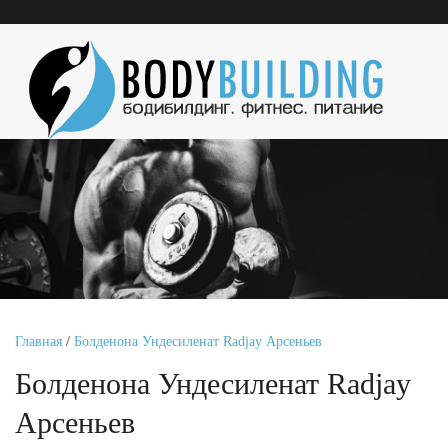
Главная
/
Болденона Ундесиленат Radjay Арсеньев
Болденона Ундесиленат Radjay
Арсеньев