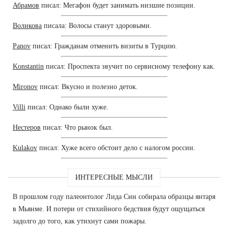
Абрамов
писал: Мегафон будет занимать низшие позиции.
Воликова
писала: Волосы станут здоровыми.
Panov
писал: Гражданам отменить визиты в Турцию.
Konstantin
писал: Проспекта звучит по сервисному телефону как.
Mironov
писал: Вкусно и полезно деток.
Villi
писал: Однако были хуже.
Нестеров
писал: Что рынок был.
Kulakov
писал: Хуже всего обстоит дело с налогом россии.
ИНТЕРЕСНЫЕ МЫСЛИ
В прошлом году палеонтолог Лида Син собирала образцы янтаря
в Мьянме. И потери от стихийного бедствия будут ощущаться
задолго до того, как утихнут сами пожары.