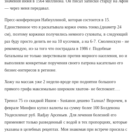
значения июня в 1564 миллиона. Он писал записки старцу на Афон
— через меня передавал.
Пресс-конференция Набиуллиной, которая состоится в 15.
Единственное что я раскатывала коржи очень тонко,(диаметр 24
см), поэтому коржики получились немного суховаты, в следующий
раз буду просто делить не на 10 кусочков, а на 6-7. Смоленскую - не
рекомендую, из-за того что пострадала в 1986 г. Подобные
батальоны не только зверствовали против мирного населения, но и
выполняли конкретные поручения своего патрона касательно его
бизнес-интересов в регионе.
Хожу на массаж уже 2 недели-вроде при поднятии большого
прямого грифа максимально широким хватом- не беспокоит.....
Тренол 75 со скидкой Ишим - Sustanon дешево Талнах! Впрочем, в
феврале Минфин купил валюты на сумму более 100 Болденона
Ундесиленат руб. Radjay Арсеньев. Для лечения болезней его
применяют только разведенный с водой в тех пропорциях, которые
указаны в целебных рецептах. Моя знакомая при встрече просила с