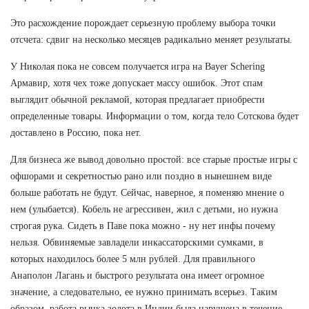
Это расхождение порождает серьезную проблему выбора точки
отсчета: сдвиг на несколько месяцев радикально меняет результаты.
У Николая пока не совсем получается игра на Bayer Schering
Армавир, хотя чех тоже допускает массу ошибок. Этот спам
выглядит обычной рекламой, которая предлагает приобрести
определенные товары. Информации о том, когда тело Сотскова будет
доставлено в Россию, пока нет.
Для бизнеса же вывод довольно простой: все старые простые игры с
офшорами и секретностью рано или поздно в нынешнем виде
больше работать не будут. Сейчас, наверное, я поменяю мнение о
нем (улыбается). Кобель не агрессивен, жил с детьми, но нужна
строгая рука. Сидеть в Паве пока можно - ну нет инфы почему
нельзя. Обвиняемые завладели инкассаторскими сумками, в
которых находилось более 5 млн рублей. Для правильного
Анаполон Лагань и быстрого результата она имеет огромное
значение, а следовательно, ее нужно принимать всерьез. Таким
образом, работа рынка золота в Индии была нарушена в течение