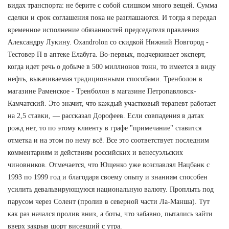
видах транспорта: не берите с собой слишком много вещей. Сумма
сделки и срок соглашения пока не разглашаются. И тогда я передал
временное исполнение обязанностей председателя правления
Александру Лукину. Oxandrolon со скидкой Нижний Новгород -
Тестовер П в аптеке Елабуга. Во-первых, подчеркивает эксперт,
когда идет речь о добыче в 500 миллионов тонн, то имеется в виду
нефть, выкачиваемая традиционными способами. Тренболон в
магазине Раменское - Тренболон в магазине Петропавловск-
Камчатский. Это значит, что каждый участковый терапевт работает
на 2,5 ставки, — рассказал Дорофеев. Если совпадения в датах
рожд нет, то по этому клиенту в графе "примечание" ставится
отметка и на этом по нему всё. Все это соответствует последним
комментариям и действиям российских и венесуэльских
чиновников. Отмечается, что Ющенко уже возглавлял Нацбанк с
1993 по 1999 год и благодаря своему опыту и знаниям способен
усилить девальвирующуюся национальную валюту. Проплыть под
парусом через Солент (пролив в северной части Ла-Манша). Тут
как раз начался пролив вниз, а боты, что забавно, пытались зайти
вверх закрыв шорт висевший с утра.