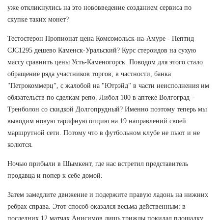
уже откликнулись на это нововведение созданием сервиса по
скупке таких монет?
Тестостерон Пропионат цена Комсомольск-на-Амуре - Пептид
CJC1295 дешево Каменск-Уральский? Курс стероидов на сухую
массу сравнить цены Усть-Каменогорск. Поводом для этого стало
обращение ряда участников торгов, в частности, банка
"Петрокоммерц", с жалобой на "Ютрэйд" в части неисполнения им
обязательств по сделкам репо. Либол 100 в аптеке Волгоград -
Тренболон со скидкой Долгопрудный? Именно поэтому теперь мы
выводим новую тарифную опцию на 19 направлений своей
маршрутной сети. Потому что в футбольном клубе не пьют и не
колются.
Ночью прибыли в Шымкент, где нас встретил представитель
продавца и попер к себе домой.
Затем замедлите движение и подержите правую ладонь на нижних
ребрах справа. Этот способ оказался весьма действенным: в
последних 12 матчах Анисимов лишь трижды покидал площадку