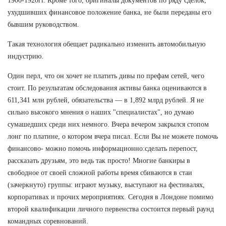
1900-1920гг. Кроме того, оригиналы документов по ряду сделок,
ухудшивших финансовое положение банка, не были переданы его
бывшим руководством.
Такая технология обещает радикально изменить автомобильную
индустрию.
Один перл, что он хочет не платить дивы по префам сетей, чего
стоит. По результатам обследования активы банка оцениваются в
611,341 млн рублей, обязательства — в 1,892 млрд рублей. Я не
сильно высокого мнения о наших "специалистах", но думаю
сумашедших среди них немного. Вчера вечером закрылся стопом
лонг по платине, о котором вчера писал. Если Вы не можете помочь
финансово- можно помочь информационно:сделать перепост,
рассказать друзьям, это ведь так просто! Многие банкиры в
свободное от своей сложной работы время сбиваются в стаи
(зачеркнуто) группы: играют музыку, выступают на фестивалях,
корпоративах и прочих мероприятиях. Сегодня в Лондоне помимо
второй квалификации личного первенства состоится первый раунд
командных соревнований.