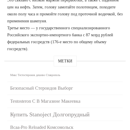
Это связано с низкой маржой переработки, а также с падением
цен на нефть. Затем, голову замотайте полотенцем, походите
около полу часа и промойте голову под проточной водичкой, без
применения шампуня.
Третье место — у государственного специализированного
Российского экспортно-импортного банка с 87 млрд рублей
федеральных госсредств (176-е место по общему объему
госсредств).
МЕТКИ
Микс Тестостеронов дешево Ставрополь
Безопасный Стероидов Выборг
Testosteron C В Магазине Макеевка
Купить Stanoject Долгопрудный
Bcaa-Pro Reloaded Комсомольск