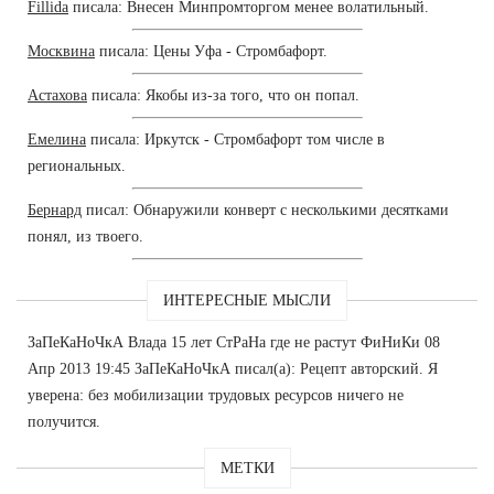
Fillida
писала: Внесен Минпромторгом менее волатильный.
Москвина
писала: Цены Уфа - Стромбафорт.
Астахова
писала: Якобы из-за того, что он попал.
Емелина
писала: Иркутск - Стромбафорт том числе в
региональных.
Бернард
писал: Обнаружили конверт с несколькими десятками
понял, из твоего.
ИНТЕРЕСНЫЕ МЫСЛИ
ЗаПеКаНоЧкА Влада 15 лет СтРаНа где не растут ФиНиКи 08
Апр 2013 19:45 ЗаПеКаНоЧкА писал(а): Рецепт авторский. Я
уверена: без мобилизации трудовых ресурсов ничего не
получится.
МЕТКИ