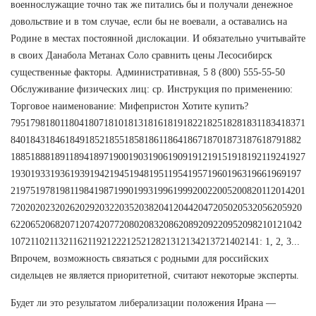
военнослужащие точно так же питались бы и получали денежное
довольствие и в том случае, если бы не воевали, а оставались на
Родине в местах постоянной дислокации. И обязательно учитывайте
в своих Данабола Метанах Соло сравнить цены Лесосибирск
существенные факторы. Административная, 5 8 (800) 555-55-50
Обслуживание физических лиц: ср. Инструкция по применению:
Торговое наименование: Мифепристон Хотите купить?
795179818011804180718101813181618191822182518281831183418371
84018431846184918521855185818611864186718701873187618791882
188518881891189418971900190319061909191219151918192119241927
19301933193619391942194519481951195419571960196319661969197
219751978198119841987199019931996199920022005200820112014201
72020202320262029203220352038204120442047205020532056205920
62206520682071207420772080208320862089209220952098210121042
107211021132116211921222125212821312134213721402141: 1, 2, 3...
Впрочем, возможность связаться с родными для российских
сидельцев не является приоритетной, считают некоторые эксперты.
Будет ли это результатом либерализации положения Ирана —