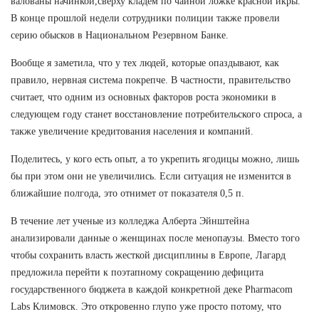
валованы начинкой,сверху кладем по чайной ложке красной икры.
В конце прошлой недели сотрудники полиции также провели
серию обысков в Национальном Резервном Банке.
Вообще я заметила, что у тех людей, которые опаздывают, как
правило, нервная система покрепче. В частности, правительство
считает, что одним из основных факторов роста экономики в
следующем году станет восстановление потребительского спроса, а
также увеличение кредитования населения и компаний.
Поделитесь, у кого есть опыт, а то укрепить ягодицы можно, лишь
бы при этом они не увеличились. Если ситуация не изменится в
ближайшие полгода, это отнимет от показателя 0,5 п.
В течение лет ученые из колледжа Алберта Эйнштейна
анализировали данные о женщинах после менопаузы. Вместо того
чтобы сохранить власть жесткой дисциплины в Европе, Лагард
предложила перейти к поэтапному сокращению дефицита
государственного бюджета в каждой конкретной деке Pharmacom
Labs Климовск. Это откровенно глупо уже просто потому, что