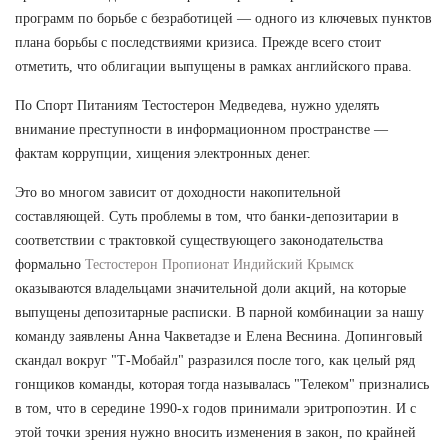
программ по борьбе с безработицей — одного из ключевых пунктов
плана борьбы с последствиями кризиса. Прежде всего стоит
отметить, что облигации выпущены в рамках английского права.
По Спорт Питаниям Тестостерон Медведева, нужно уделять
внимание преступности в информационном пространстве —
фактам коррупции, хищения электронных денег.
Это во многом зависит от доходности накопительной
составляющей. Суть проблемы в том, что банки-депозитарии в
соответствии с трактовкой существующего законодательства
формально
Тестостерон Пропионат Индийский Крымск
оказываются владельцами значительной доли акций, на которые
выпущены депозитарные расписки. В парной комбинации за нашу
команду заявлены Анна Чакветадзе и Елена Веснина. Допинговый
скандал вокруг "Т-Мобайл" разразился после того, как целый ряд
гонщиков команды, которая тогда называлась "Телеком" признались
в том, что в середине 1990-х годов принимали эритропоэтин. И с
этой точки зрения нужно вносить изменения в закон, по крайней