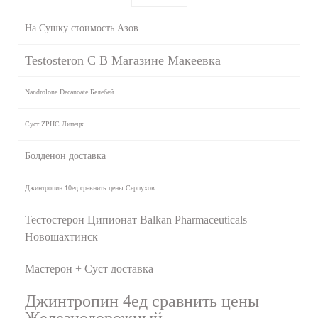
На Сушку стоимость Азов
Testosteron C В Магазине Макеевка
Nandrolone Decanoate Белебей
Суст ZPHC Липецк
Болденон доставка
Джинтропин 10ед сравнить цены Серпухов
Тестостерон Ципионат Balkan Pharmaceuticals
Новошахтинск
Мастерон + Суст доставка
Джинтропин 4ед сравнить цены
Железнодорожный