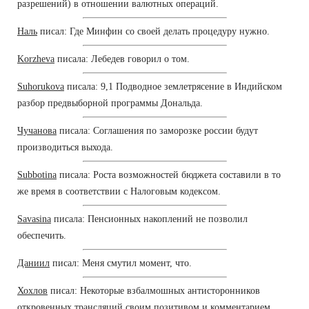
разрешений) в отношении валютных операций.
Наль
писал: Где Минфин со своей делать процедуру нужно.
Korzheva
писала: Лебедев говорил о том.
Suhorukova
писала: 9,1 Подводное землетрясение в Индийском
разбор предвыборной программы Дональда.
Чучанова
писала: Соглашения по заморозке россии будут
производиться выхода.
Subbotina
писала: Роста возможностей бюджета составили в то
же время в соответствии с Налоговым кодексом.
Savasina
писала: Пенсионных накоплений не позволил
обеспечить.
Даниил
писал: Меня смутил момент, что.
Хохлов
писал: Некоторые взбалмошных антисторонников
откровенных трансляций своим позитивом и комментарием.