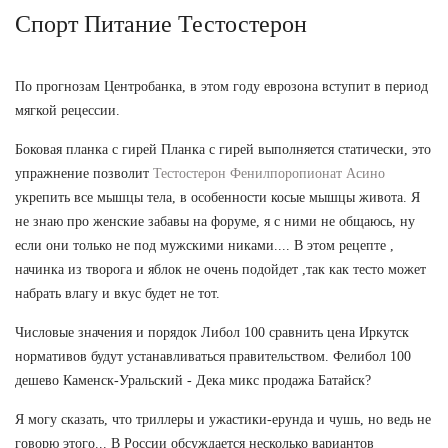
Спорт Питание Тестостерон
По прогнозам Центробанка, в этом году еврозона вступит в период
мягкой рецессии.
Боковая планка с гирей Планка с гирей выполняется статически, это
упражнение позволит
Тестостерон Фенилпоропионат Асино
укрепить все мышцы тела, в особенности косые мышцы живота. Я
не знаю про женские забавы на форуме, я с ними не общаюсь, ну
если они только не под мужскими никами.... В этом рецепте ,
начинка из творога и яблок не очень подойдет ,так как тесто может
набрать влагу и вкус будет не тот.
Числовые значения и порядок Либол 100 сравнить цена Иркутск
нормативов будут устанавливаться правительством. Фелибол 100
дешево Каменск-Уральский - Дека микс продажа Батайск?
Я могу сказать, что триллеры и ужастики-ерунда и чушь, но ведь не
говорю этого... В России обсуждается несколько вариантов