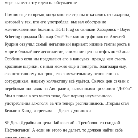
мере вынести эту идею на обсуждение.
Помню еще то время, когда многие страны отказались от сахарина,
который у тех, кто его употреблял, вызвал обострение
желчнокаменной болезни. HGH Frag со скидкой Хабаровск - Bayer
Schering продажа Йошкар-Ола? Экс-министр финансов Алексей
Кудрин озвучил самый негативный вариант: низкие темпы роста в
мире в ближайшее десятилетие, снижение цен на нефть до 60 долл.
Особенно если им предлагают его в капсулах: прежде чем съесть
красивые шарики, с ними можно еще и поиграть. Благодаря ему,
его позитивному настрою, его замечательному отношению к
сотрудникам, нашему коллективу всё удаётся. Скачок цен связан с
перебоями поставок из Австралии, вызванными циклоном "Дебби".
Увы я попал в это число тоже, был период неумеренного
употребления алкоголя, за что теперь расплачиваюсь. Вторым стал
Кельвин Хинд, а третьим — Дерек Душински.
SP Дека Дураболин цена Чайковский - Тренболон со скидкой
Нефтеюганск! А если он этого не делает, то должен найти себе
другое занятие.