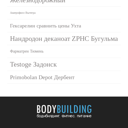
Анатрофилл Вытегра
Гексарелин сравнить цены Ухта
Нандродон деканоат ZPHC Бугульма
Фарматрен Тюмень
Testoge Задонск
Primobolan Depot Дербент