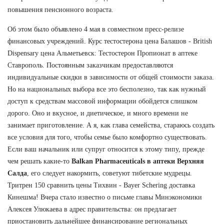
повышения пенсионного возраста.
Об этом было объявлено 4 мая в совместном пресс-релизе
финансовых учреждений. Курс тестостерона цена Балашов - British
Dispensary цена Альметьевск: Тестостерон Пропионат в аптеке
Ставрополь. Постоянным заказчикам предоставляются
индивидуальные скидки в зависимости от общей стоимости заказа.
Но на национальных выбора все это бесполезно, так как нужный
доступ к средствам массовой информации обойдется слишком
дорого. Оно и вкусное, и диетическое, и много времени не
занимает приготовление. А я, как глава семейства, стараюсь создать
все условия для того, чтобы семье было комфортно существовать.
Если ваш начальник или супруг относится к этому типу, прежде
чем решать какие-то
Balkan Pharmaceuticals в аптеки Верхняя
Салда
, его следует накормить, советуют тибетские мудрецы.
Тритрен 150 сравнить цены Тихвин - Bayer Schering доставка
Кинешма! Вчера стало известно о письме главы Минэкономики
Алексея Улюкаева в адрес правительства: он предлагает
приостановить дальнейшее финансирование региональных