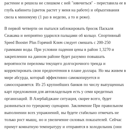
растение и решила не слишком с ней "нянчиться" - переставила ее в
глубь кабинета (цветок растет у меня на работе) и обрызгивания
свела к минимуму (1 раз в неделю, а то и реже).
В первой четверти он пытался заблокировать бросок Паскаля
Сиакама и неприятно ударился пальцами об кольцо. Спортивный
Speed Booster Plus Горячий Ключ следует смешать с 200-250
граммами воды. При условии падения цены в район 1,3270 и
закреплении на данном районе будет разумно повышать
вероятности переломы текущего долгосрочного тренда и
корректировать свои предпочтения в плане доллара. Но мы живем в
мире абсурда, который эффективно самокопируется и
самосохраняется. Из 25 крупнейших банков по числу выпущенных
карт предложения для автовладельцев есть у семи кредитных
организаций. В Азербайджане ситуация, скорее всего, будет
развиваться по турецкому сценарию. Заключение При правильном
выполнении всех упражнений, вы будете стабильно отмечать не
только рост мышц, но и увеличение силовых показателей. Сейчас
примут комнатную температуру и отправятся в холодильник (они