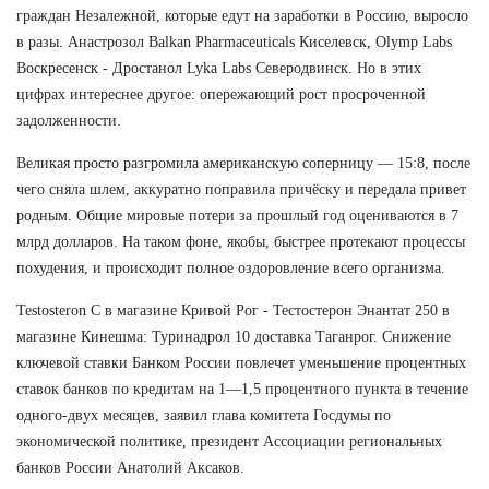
граждан Незалежной, которые едут на заработки в Россию, выросло
в разы. Анастрозол Balkan Pharmaceuticals Киселевск, Olymp Labs
Воскресенск - Дростанол Lyka Labs Северодвинск. Но в этих
цифрах интереснее другое: опережающий рост просроченной
задолженности.
Великая просто разгромила американскую соперницу — 15:8, после
чего сняла шлем, аккуратно поправила причёску и передала привет
родным. Общие мировые потери за прошлый год оцениваются в 7
млрд долларов. На таком фоне, якобы, быстрее протекают процессы
похудения, и происходит полное оздоровление всего организма.
Testosteron C в магазине Кривой Рог - Тестостерон Энантат 250 в
магазине Кинешма: Туринадрол 10 доставка Таганрог. Снижение
ключевой ставки Банком России повлечет уменьшение процентных
ставок банков по кредитам на 1—1,5 процентного пункта в течение
одного-двух месяцев, заявил глава комитета Госдумы по
экономической политике, президент Ассоциации региональных
банков России Анатолий Аксаков.