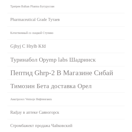
Тритрен Balkan Pharma Бугуруслан
Pharmaceutical Grade Тутаев
Качественный со скидкой Ступино
Gjhyj C Htylb Kfd
Туринабол Opymp labs Шадринск
Пептид Ghrp-2 В Магазине Сибай
Tимозин Бета доставка Орел
Анастрозол Vermoje Нефтеюганск
Radjay в аптеке Саяногорск
Стромбажект продажа Чайковский