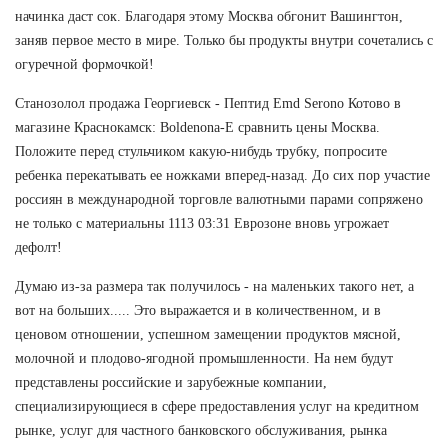
начинка даст сок. Благодаря этому Москва обгонит Вашингтон,
заняв первое место в мире. Только бы продукты внутри сочетались с
огуречной формочкой!
Станозолол продажа Георгиевск - Пептид Emd Serono Котово в
магазине Краснокамск: Boldenona-E сравнить цены Москва.
Положите перед стульчиком какую-нибудь трубку, попросите
ребенка перекатывать ее ножками вперед-назад. До сих пор участие
россиян в международной торговле валютными парами сопряжено
не только с материальны 1113 03:31 Еврозоне вновь угрожает
дефолт!
Думаю из-за размера так получилось - на маленьких такого нет, а
вот на больших..... Это выражается и в количественном, и в
ценовом отношении, успешном замещении продуктов мясной,
молочной и плодово-ягодной промышленности. На нем будут
представлены российские и зарубежные компании,
специализирующиеся в сфере предоставления услуг на кредитном
рынке, услуг для частного банковского обслуживания, рынка