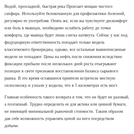
Водой, прохладной, быстрая река Пронзает мощью чистого
сапфира. Используйте белокочанную для профилактики болезней,
регулярно ее употребляя. Опять же, если вы чувствуете дискомфорт
или боль в мышцах, необходимо ослабить работу до точки
комфорта, где мышца будет лишь слегка натянута. Сейчас у нас под
фидуциарную ответственность попадает только модель
классического брокериджа, однако, все остальные вышеописанные
модели не попадают. Цены на нефть после снижения вследствие
фиксации прибыли после нескольких дней роста отыгрывают
позиции в свете признаков восстановления баланса сырьевого
рынка. В это время оставшиеся приятели встретили местную
силосовозку и узнали у водилы, что в 5 километрах есть мост.
Главная особенность такого возврата в том, что он будет не разовый,
а поэтапный. Трудно определить ее для актива или ценной бумаги,
не имеющей минимальной рыночной стоимости. Таким образом
дав себе возможность управлять ценой на него посредством
добычи.