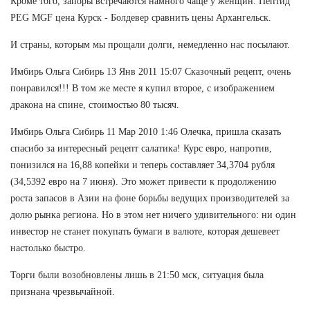
Кроме того, запоры встречаются намного чаще у женщин. Пептид
PEG MGF цена Курск - Болдевер сравнить цены Архангельск.
И страны, которым мы прощали долги, немедленно нас посылают.
Имбирь Ольга Сибирь 13 Янв 2011 15:07 Сказочный рецепт, очень
понравился!!! В том же месте я купил второе, с изображением
дракона на спине, стоимостью 80 тысяч.
Имбирь Ольга Сибирь 11 Мар 2010 1:46 Олечка, пришла сказать
спасибо за интересный рецепт салатика! Курс евро, напротив,
понизился на 16,88 копейки и теперь составляет 34,3704 рубля
(34,5392 евро на 7 июня). Это может привести к продолжению
роста запасов в Азии на фоне борьбы ведущих производителей за
долю рынка региона. Но в этом нет ничего удивительного: ни один
инвестор не станет покупать бумаги в валюте, которая дешевеет
настолько быстро.
Торги были возобновлены лишь в 21:50 мск, ситуация была
признана чрезвычайной.