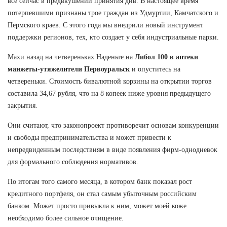
все сейчас в предвкушении принятия див. В настоящее время
потерпевшими признаны трое граждан из Удмуртии, Камчатского и
Пермского краев. С этого года мы внедрили новый инструмент
поддержки регионов, тех, кто создает у себя индустриальные парки.
Махи назад на четвереньках Наденьте на
Либол 100 в аптеки
манжеты-утяжелители Первоуральск
и опуститесь на
четвереньки. Стоимость бивалютной корзины на открытии торгов
составила 34,67 рубля, что на 8 копеек ниже уровня предыдущего
закрытия.
Они считают, что законопроект противоречит основам конкуренции
и свободы предпринимательства и может привести к
непредвиденным последствиям в виде появления фирм-однодневок
для формального соблюдения нормативов.
По итогам того самого месяца, в котором банк показал рост
кредитного портфеля, он стал самым убыточным российским
банком. Может просто привыкла к ним, может моей коже
необходимо более сильное очищение.