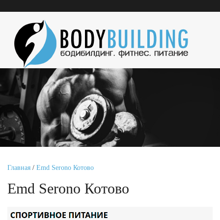
Главная
/
Emd Serono Котово
Emd Serono Котово