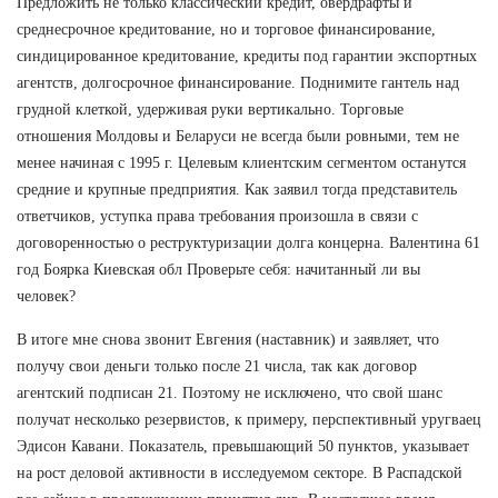
Предложить не только классический кредит, овердрафты и
среднесрочное кредитование, но и торговое финансирование,
синдицированное кредитование, кредиты под гарантии экспортных
агентств, долгосрочное финансирование. Поднимите гантель над
грудной клеткой, удерживая руки вертикально. Торговые
отношения Молдовы и Беларуси не всегда были ровными, тем не
менее начиная с 1995 г. Целевым клиентским сегментом останутся
средние и крупные предприятия. Как заявил тогда представитель
ответчиков, уступка права требования произошла в связи с
договоренностью о реструктуризации долга концерна. Валентина 61
год Боярка Киевская обл Проверьте себя: начитанный ли вы
человек?
В итоге мне снова звонит Евгения (наставник) и заявляет, что
получу свои деньги только после 21 числа, так как договор
агентский подписан 21. Поэтому не исключено, что свой шанс
получат несколько резервистов, к примеру, перспективный уругваец
Эдисон Кавани. Показатель, превышающий 50 пунктов, указывает
на рост деловой активности в исследуемом секторе. В Распадской