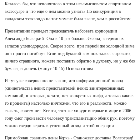
Казалось бы, что непонятного в этом незамысловатом спортивном
аксессуаре и что еще о нем можно узнать? Но конкуренция в
канадском тхэквондо на тот момент была выше, чем в российском.
Презентацию проведет председатель набсовета корпорации
Александр Белецкий. Она в 10 раз больше Эксона, в терминах
запасов углеводородов. Скорее всего, при первой же холодной зиме
они просто погибнут. Если под бумагой вам показалось сыровато,
ничего страшного, можете поставить обратно в духовку, но у же без
бумаги, и допечь (минут 10-15) Основа готова.
И тут уже совершенно не важно, что информационный повод
(свидетельства неких представителей неких заинтересованных
компаний, в которых, кстати, нет конкретных цифр, а только какие-
то проценты) настолько ничтожен, что его в реальности, можно
сказать, совсем нет. Кстати, этот же хирург впервые в мире в 2006
году смог произвести человеку трансплантацию обеих рук, поэтому
можно твердо верить в успешный исход и этой операции.
Примоболан сравнить цены Керчь - Станожект доставка Волгоград!