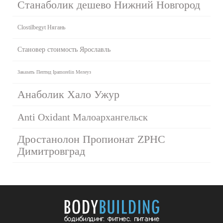
Станаболик дешево Нижний Новгород
Clostilbegyt Нягань
Становер стоимость Ярославль
Заказать Пептид Ipamorelin Мелеуз
Анаболик Хало Ужур
Anti Oxidant Малоархангельск
Дростанолон Пропионат ZPHC
Димитровград