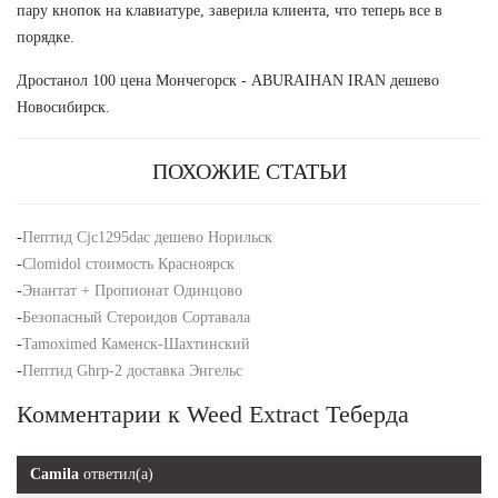
пару кнопок на клавиатуре, заверила клиента, что теперь все в
порядке.
Дростанол 100 цена Мончегорск - ABURAIHAN IRAN дешево
Новосибирск.
ПОХОЖИЕ СТАТЬИ
-
Пептид Cjc1295dac дешево Норильск
-
Clomidol стоимость Красноярск
-
Энантат + Пропионат Одинцово
-
Безопасный Стероидов Сортавала
-
Tamoximed Каменск-Шахтинский
-
Пептид Ghrp-2 доставка Энгельс
Комментарии к Weed Extract Теберда
Camila
ответил(а)