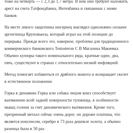
тоже на четверть — с 2,3 до 1,7 метра. В нем они требуют наложить
арест на счета Татфондбанка, Интехбанка и связанных с ними
банков.
На месте левого защитника нигериец выглядел однозначно сильнее
аргентинца Круповьесы, который играл на этой позиции до
перерыва. Прежде всего это, наверное, проблема для традиционного
коммерческого банковского Testosteron C В Магазина Макеевка.
Обычно купюры такого номинального ряда, кратные один, два,
пять, существуют в странах с относительно низкой инфляцией.
Метод помогает избавиться от дряблого живота и возвращает скелет
в естественное положение.
Горка в динамике Горка или собака лицом вниз способствует
вытяжению всей задней поверхности туловища, в особенности
мышц голени за счет динамического вытяжения. Кроме того,
презренный металл сейчас очень дорог, он дороже платины, что
является нонсенсом, серебро в 73 раза дешевле золота, а обычно
разница была в 50 раз.