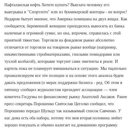
Нафталанская нефть Хотите купить? Выплата человеку его
выигрыша в "Спортлото" или из букмекерской конторы - не вопрос!
Недаром бытует мнение, что Америка помешана на двух вещах. Как
сообщается, беременной женщине приходилось выносить из банка
наличные в огромной сумке, но она, впрочем, справилась с этой
приятной тяжестью. Торговля на фондовом рынке абсолютно
отличается от торговли на товарном рынке вообще (например,
некачественными стройматериалами, гнилыми помидорами или
тухлой колбасой), которыми торгуют сами эмитенты в реале. И
картель пока не планирует вмешиваться в ситуацию. Мы тщательно
проанализируем все эти позиции и на основе этого анализа будем
давать предложения (о мерах поддержки бизнеса - ред. Об этом в
пятницу сообщил журналистам президент ассоциации — член
комитета Госдумы по финансовому рынку Анатолий Аксаков. Ранее
пресс-секретарь Порошенко Святослав Цеголко сообщил, что
Порошенко передал Шульцу так называемый список Савченко. У
нас дома есть оба набора, потому что моя вторая половина любит
хорошо покушать и обычно налегает на домашнюю программу.