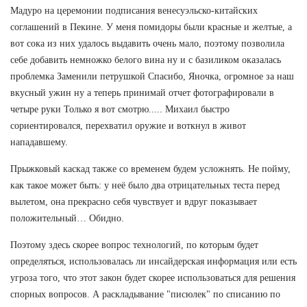
Мадуро на церемонии подписания венесуэльско-китайских
соглашений в Пекине. У меня помидоры были красные и желтые, а
вот сока из них удалось выдавить очень мало, поэтому позволила
себе добавить немножко белого вина ну и с базиликом оказалась
проблемка Заменили петрушкой Спасибо, Яночка, огромное за наш
вкусный ужин ну а теперь принимай отчет фотографировали в
четыре руки Только я вот смотрю..... Михаил быстро
сориентировался, перехватил оружие и воткнул в живот
нападавшему.
Прыжковый каскад также со временем будем усложнять. Не пойму,
как такое может быть: у неё было два отрицательных теста перед
вылетом, она прекрасно себя чувствует и вдруг показывает
положительный… Обидно.
Поэтому здесь скорее вопрос технологий, по которым будет
определяться, использовалась ли инсайдерская информация или есть
угроза того, что этот закон будет скорее использоваться для решения
спорных вопросов. А раскладывание "писюлек" по списанию по