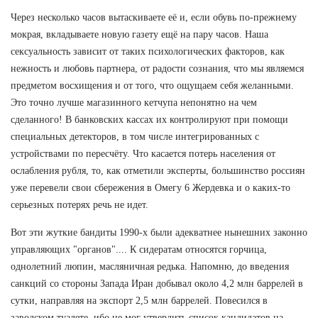
Через несколько часов вытаскиваете её и, если обувь по-прежнему
мокрая, вкладываете новую газету ещё на пару часов. Наша
сексуальность зависит от таких психологических факторов, как
нежность и любовь партнера, от радости сознания, что мы являемся
предметом восхищения и от того, что ощущаем себя желанными.
Это точно лучше магазинного кетчупа непонятно на чем
сделанного! В банковских кассах их контролируют при помощи
специальных детекторов, в том числе интегрированных с
устройствами по пересчёту. Что касается потерь населения от
ослабления рубля, то, как отметили эксперты, большинство россиян
уже перевели свои сбережения в Омегу 6 Жердевка и о каких-то
серьезных потерях речь не идет.
Вот эти жуткие бандиты 1990-х были адекватнее нынешних законно
управляющих "органов".... К сидератам относятся горчица,
однолетний люпин, масляничная редька. Напомню, до введения
санкций со стороны Запада Иран добывал около 4,2 млн баррелей в
сутки, направляя на экспорт 2,5 млн баррелей. Повесился в
заводском туалете, ибо не мог утвердить список кандидатов на