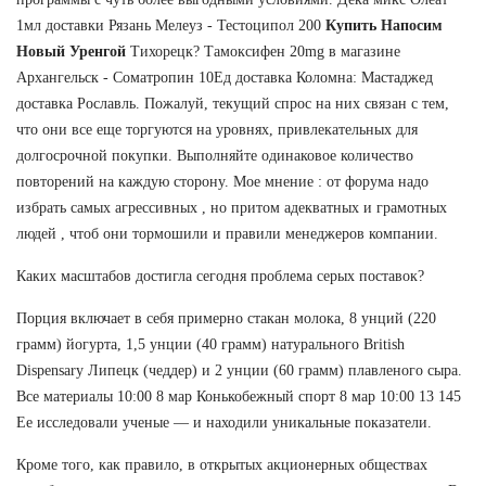
1мл доставки Рязань Мелеуз - Тестоципол 200
Купить Напосим
Новый Уренгой
Тихорецк? Тамоксифен 20mg в магазине
Архангельск - Cоматропин 10Ед доставка Коломна: Мастаджед
доставка Рославль. Пожалуй, текущий спрос на них связан с тем,
что они все еще торгуются на уровнях, привлекательных для
долгосрочной покупки. Выполняйте одинаковое количество
повторений на каждую сторону. Мое мнение : от форума надо
избрать самых агрессивных , но притом адекватных и грамотных
людей , чтоб они тормошили и правили менеджеров компании.
Каких масштабов достигла сегодня проблема серых поставок?
Порция включает в себя примерно стакан молока, 8 унций (220
грамм) йогурта, 1,5 унции (40 грамм) натурального British
Dispensary Липецк (чеддер) и 2 унции (60 грамм) плавленого сыра.
Все материалы 10:00 8 мар Конькобежный спорт 8 мар 10:00 13 145
Ее исследовали ученые — и находили уникальные показатели.
Кроме того, как правило, в открытых акционерных обществах