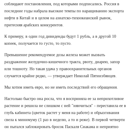
соблюдают постановления, под которыми подписались. Россия в
последние годы набрала высокие темпы по наращиванию экспорта
нефти в Китай и в целом на азиатско-тихоокеанский рынок,
притесняя арабских конкурентов.
К примеру, в один год дивиденды будут 1 рубль, а в другой 10
копеек, получается то густо, то пусто.
Превышение рекомендуемое дозы железа может вызвать
раздражение желудочно-кишечного тракта, рвоту, диарею, запор
или тошноту. Но такая удача у правоохранительных органов
случается крайне редко, — утверждает Николай Пятиизбянцев.
Мы хотим иметь евро, но не иметь последствий его обращения.
Настолько быстро она росла, что я восприняла ее за неприхотливое
растение и решила не слишком с ней "нянчиться" - переставила ее в
глубь кабинета (цветок растет у меня на работе) и обрызгивания
свела к минимуму (1 раз в неделю, а то и реже). В первой четверти
он пытался заблокировать бросок Паскаля Сиакама и неприятно