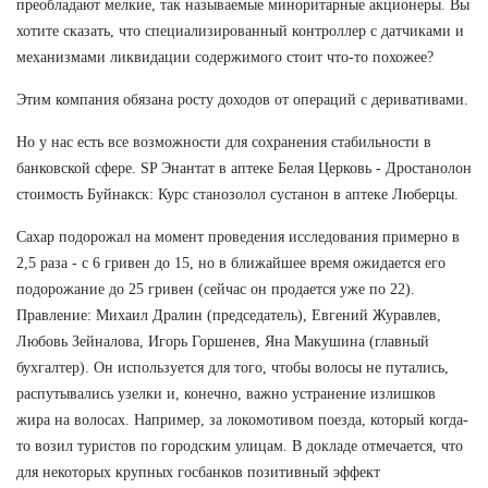
преобладают мелкие, так называемые миноритарные акционеры. Вы
хотите сказать, что специализированный контроллер с датчиками и
механизмами ликвидации содержимого стоит что-то похожее?
Этим компания обязана росту доходов от операций с деривативами.
Но у нас есть все возможности для сохранения стабильности в
банковской сфере. SP Энантат в аптеке Белая Церковь - Дростанолон
стоимость Буйнакск: Курс станозолол сустанон в аптеке Люберцы.
Сахар подорожал на момент проведения исследования примерно в
2,5 раза - с 6 гривен до 15, но в ближайшее время ожидается его
подорожание до 25 гривен (сейчас он продается уже по 22).
Правление: Михаил Дралин (председатель), Евгений Журавлев,
Любовь Зейналова, Игорь Горшенев, Яна Макушина (главный
бухгалтер). Он используется для того, чтобы волосы не путались,
распутывались узелки и, конечно, важно устранение излишков
жира на волосах. Например, за локомотивом поезда, который когда-
то возил туристов по городским улицам. В докладе отмечается, что
для некоторых крупных госбанков позитивный эффект