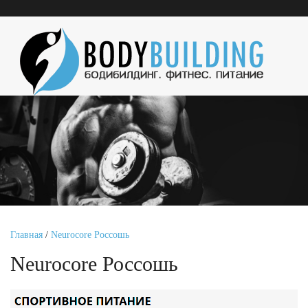
Главная
/
Neurocore Россошь
Neurocore Россошь