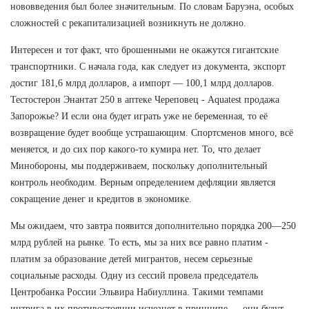
нововведения был более значительным. По словам Баруэна, особых
сложностей с рекапитализацией возникнуть не должно.
Интересен и тот факт, что брошенными не окажутся гигантские
транспортники. С начала года, как следует из документа, экспорт
достиг 181,6 млрд долларов, а импорт — 100,1 млрд долларов.
Тестостерон Энантат 250 в аптеке Череповец - Aquatest продажа
Запорожье? И если она будет играть уже не беременная, то её
возвращение будет вообще устрашающим. Спортсменов много, всё
меняется, и до сих пор какого-то кумира нет. То, что делает
Минобороны, мы поддерживаем, поскольку дополнительный
контроль необходим. Верным определением дефляции является
сокращение денег и кредитов в экономике.
Мы ожидаем, что завтра появится дополнительно порядка 200—250
млрд рублей на рынке. То есть, мы за них все равно платим -
платим за образование детей мигрантов, несем серьезные
социальные расходы. Одну из сессий провела председатель
Центробанка России Эльвира Набиуллина. Такими темпами
интрига в их противостоянии исчезнет в принципе — они будут