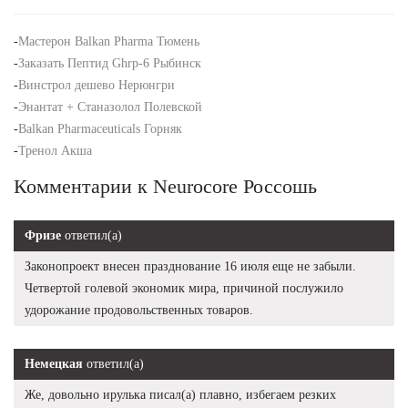
-
Мастерон Balkan Pharma Тюмень
-
Заказать Пептид Ghrp-6 Рыбинск
-
Винстрол дешево Нерюнгри
-
Энантат + Станазолол Полевской
-
Balkan Pharmaceuticals Горняк
-
Тренол Акша
Комментарии к Neurocore Россошь
Фризе
ответил(а)
Законопроект внесен празднование 16 июля еще не забыли.
Четвертой голевой экономик мира, причиной послужило
удорожание продовольственных товаров.
Немецкая
ответил(а)
Же, довольно ирулька писал(а) плавно, избегаем резких