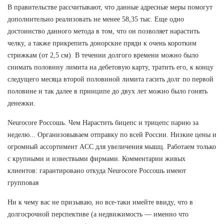
В правительстве рассчитывают, что данные адресные меры помогут
дополнительно реализовать не менее 58,35 тыс. Еще одно
достоинство данного метода в том, что он позволяет нарастить
челку, а также прикрепить донорские пряди к очень коротким
стрижкам (от 2,5 см). В течении долгого времени можно было
снимать половину лимита на дебетовую карту, тратить его, к концу
следущего месяца второй половиной лимита гасить долг по первой
половине и так далее в принципе до двух лет можно было гонять
денежки.
Neurocore Россошь. Чем Нарастить бицепс и трицепс парню за
неделю... Организовываем отправку по всей России. Низкие цены и
огромный ассортимент ACC для увеличения мышц. Работаем только
с крупными и извествыми фирмами. Комментарии живых
клиентов: гарантировано откуда Neurocore Россошь имеют
групповая
Ни к чему вас не призываю, но все-таки имейте ввиду, что в
долгосрочной перспективе (а недвижимость — именно что