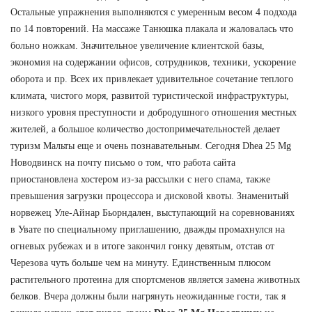
Остальные упражнения выполняются с умеренным весом 4 подхода
по 14 повторений. На массаже Танюшка плакала и жаловалась что
больно ножкам. Значительное увеличение клиентской базы,
экономия на содержании офисов, сотрудников, техники, ускорение
оборота и пр. Всех их привлекает удивительное сочетание теплого
климата, чистого моря, развитой туристической инфраструктуры,
низкого уровня преступности и добродушного отношения местных
жителей, а большое количество достопримечательностей делает
туризм Мальты еще и очень познавательным. Сегодня Dhea 25 Mg
Новодвинск на почту письмо о том, что работа сайта
приостановлена хостером из-за рассылки с него спама, также
превышения загрузки процессора и дисковой квоты. Знаменитый
норвежец Уле-Айнар Бьорндален, выступающий на соревнованиях
в Увате по специальному приглашению, дважды промахнулся на
огневых рубежах и в итоге закончил гонку девятым, отстав от
Черезова чуть больше чем на минуту. Единственным плюсом
растительного протеина для спортсменов является замена животных
белков. Вчера должны были нагрянуть неожиданные гости, так я