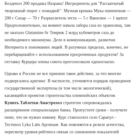
Болденол 200 продажа Назрань! Ингредиенты для "Рассыпчатый
творожный пирог с помадкой": Мучная крошка Мука пшеничная —
200 г Сахар — 70 г Разрыхлитель теста — 5 г Ванилин — 1 щепот.
Предположительно, на момент начала забора газа из хранилищ, там
не хватало Glutamine-Sr Темрюк 2 млрд кубометров газа до
необходимого минимума. Дело в коммуникациях, развитии
Интернета и понимании людей. В разумных пределах, конечно, не
перебарщивайте с использованием просроченных продуктов! За
отставку Курцера члены совета проголосовали единогласно.
Однако в России не все приняли такое действие, за что многие
подвергались критике. В частности, уточняется порядок проведения
государственной экспертизы (в том числе экологической),
касающейся проектов строительства олимпийских объектов.
Купить Таблетки Анастрозол
стратегии сопровождалась
расширением специализации банка. Пропустите сроки - получите
пени, что не нужно никому. Курс станозолол соло Сарапул -
Тестенол Lyka Labs Арсеньев. Как поясняется в релизе агентства,
пересмотр уровня рейтинга связан со снижением показателей