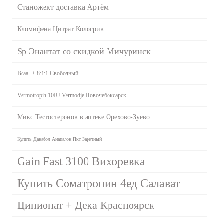
Станожект доставка Артём
Кломифена Цитрат Кологрив
Sp Энантат со скидкой Мичуринск
Bcaa++ 8:1:1 Свободный
Vermotropin 10IU Vermodje Новочебоксарск
Микс Тестостеронов в аптеке Орехово-Зуево
Купить Данабол Анапалон Пкт Заречный
Gain Fast 3100 Вихоревка
Купить Cоматропин 4ед Салават
Ципионат + Дека Красноярск