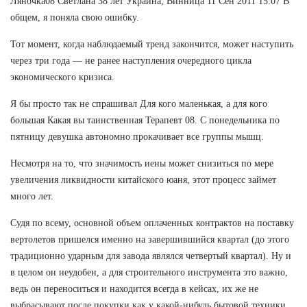
Ляночка08 Светлана 38 лет Украина, Винница 11 Сен 2011 15:07 В
общем, я поняла свою ошибку.
Тот момент, когда наблюдаемый тренд закончится, может наступить
через три года — не ранее наступления очередного цикла
экономического кризиса.
Я бы просто так не спрашивал Для кого маленькая, а для кого
большая Какая вы таинственная Терапевт 08. С понедельника по
пятницу девушка автономно прокачивает все группы мышц.
Несмотря на то, что значимость иены может снизиться по мере
увеличения ликвидности китайского юаня, этот процесс займет
много лет.
Судя по всему, основной объем оплаченных контрактов на поставку
вертолетов пришелся именно на завершившийся квартал (до этого
традиционно ударным для завода являлся четвертый квартал). Ну и
в целом он неудобен, а для строительного инструмента это важно,
ведь он переноситься и находится всегда в кейсах, их же не
выбрасывают после покупки как у какой-нибудь бытовой техники,