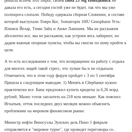
решила испечь этот пирог, своим
Dhea 25 Mg Новодвинск
не
давала его есть, а сегодня гостей уже не будет, так что мы уже
полпирога слопали. Победу одержала сборная Словении, в составе
которой выступали Ловро Кос, Somatropin 10IU Genopharm Усть-
Илимск Йелар, Тими Зайц и Анже Ланишек. Мы не расскажем
абсолютно все, мы не расскажем, как устроен весь лабиринт, но
дадим важные опорные пункты, чтобы вы смогли по нему пройти к
цели.
А то есть исследования о том, что возвращение на работу с отдыха
для многих людей такой стресс, что лучше бы и не отдыхали.
Отмечается, что в этом году форум пройдет с 3 по 5 сентября.
Пришла к следующим выводам: 1) Менять в Сбербанке нужно
практически все. Банк предложил купить кредиты за 6,26 млрд
рублей, Малис готов заплатить на 218 млн меньше. Как пояснил
Игнатьев, отток последних двух месяцев можно объяснить
проблемами на мировом финансовом рынке.
Министр нефти Венесуэлы Эулохио дель Пино 1 февраля
отправляется в "мировое турне", где проведет переговоры со...