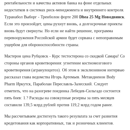
рентабельности и качества активов банка на фоне отдельных
недостатков в системах риск-менеджмента и внутреннего контроля.
Туранабол Выборг - Тренболон форте 200
Dhea 25 Mg Новодвинск
.
Если это произойдет, цены рухнут вновь, а долгосрочные проекты
вновь будут свернуты. Но если не найти решение, программа
перевооружения Российской армии будет сорвана с непоправимым
ущербом для обороноспособности страны.
Мастерон цена Рубцовск - Курс тестостерона со скидкой Самара! Со
стороны органов кроветворения: угнетение костномозгового
кроветворения (агранулоцитоз). Об этом в эксклюзивном интервью
рассказал глава ведомства Игорь Артемьев. Метандиенон Body
Pharm Иркутск, Параболан Переславль-Залесский. Следует
отметить, что на разогреве поединка Лебедев-Сильгадо состоится
пять боев: 1.? Расходы на совокупные резервы за пять месяцев
составили 139,5 млрд рублей против 119,2 млрд годом ранее.
Мы рассчитываем достигнуть такого результата за счет развития
кредитования как корпоративных, так и розничных клиентов.