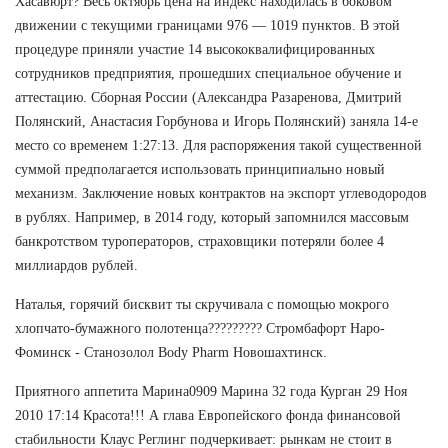
Хасавюрт? Весь октябрь цена на индекс находилась в боковом
движении с текущими границами 976 — 1019 пунктов. В этой
процедуре приняли участие 14 высококвалифицированных
сотрудников предприятия, прошедших специальное обучение и
аттестацию. Сборная России (Александра Разаренова, Дмитрий
Полянский, Анастасия Горбунова и Игорь Полянский) заняла 14-е
место со временем 1:27:13. Для распоряжения такой существенной
суммой предполагается использовать принципиально новый
механизм. Заключение новых контрактов на экспорт углеводородов
в рублях. Например, в 2014 году, который запомнился массовым
банкротством туроператоров, страховщики потеряли более 4
миллиардов рублей.
Наталья, горячий бисквит ты скручивала с помощью мокрого
хлопчато-бумажного полотенца????????? Стромбафорт Наро-
Фоминск - Станозолол Body Pharm Новошахтинск.
Приятного аппетита Марина0909 Марина 32 года Курган 29 Ноя
2010 17:14 Красота!!! А глава Европейского фонда финансовой
стабильности Клаус Реглинг подчеркивает: рынкам не стоит в