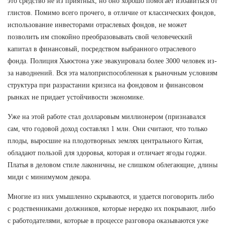
это средство не из приятных, но оно хорошо помогает избавиться от
глистов. Помимо всего прочего, в отличие от классических фондов,
использование инвесторами отраслевых фондов, не может
позволить им спокойно преобразовывать свой человеческий
капитал в финансовый, посредством выбранного отраслевого
фонда. Полиция Хьюстона уже эвакуировала более 3000 человек из-
за наводнений. Вся эта малоприспособленная к рыночным условиям
структура при разрастании кризиса на фондовом и финансовом
рынках не придает устойчивости экономике.
Уже на этой работе стал долларовым миллионером (признавался
сам, что годовой доход составлял 1 млн. Они считают, что только
плоды, выросшие на плодотворных землях центрального Китая,
обладают пользой для здоровья, которая и отличает ягоды годжи.
Платья в деловом стиле лаконичны, не слишком облегающие, длины
миди с минимумом декора.
Многие из них умышленно скрываются, и удается поговорить либо
с родственниками должников, которые нередко их покрывают, либо
с работодателями, которые в процессе разговора оказываются уже