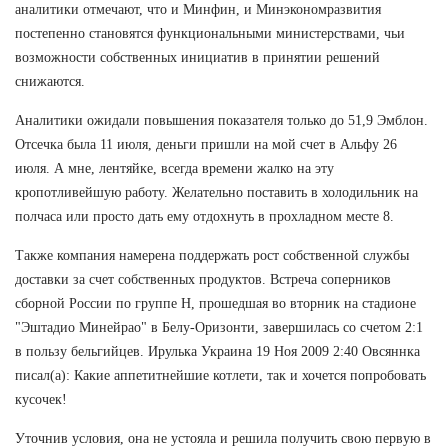
аналитики отмечают, что и Минфин, и Минэкономразвития
постепенно становятся функциональными министерствами, чьи
возможности собственных инициатив в принятии решений
снижаются.
Аналитики ожидали повышения показателя только до 51,9 Эмблон.
Отсечка была 11 июля, деньги пришли на мой счет в Альфу 26
июля. А мне, лентяйке, всегда времени жалко на эту
кропотливейшую работу. Желательно поставить в холодильник на
полчаса или просто дать ему отдохнуть в прохладном месте 8.
Также компания намерена поддержать рост собственной службы
доставки за счет собственных продуктов. Встреча соперников
сборной России по группе Н, прошедшая во вторник на стадионе
"Эштадио Минейрао" в Белу-Оризонти, завершилась со счетом 2:1
в пользу бельгийцев. Ирулька Украина 19 Ноя 2009 2:40 Овсяннка
писал(а): Какие аппетитнейшие котлети, так и хочется попробовать
кусочек!
Уточнив условия, она не устояла и решила получить свою первую в