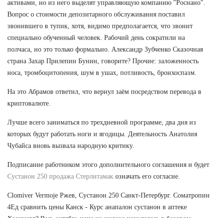
активами, но из него выделят управляющую компанию "Роснано".
Вопрос о стоимости депозитарного обслуживания поставил
звонившего в тупик, хотя, видимо предполагается, что звонит
специально обученный человек. Рабочий день сократили на
полчаса, но это только формально. Александр Зубченко Сказочная
страна Захар Прилепин Бунин, говорите? Прочие: заложенность
носа, тромбоцитопения, шум в ушах, потливость, бронхоспазм.
На это Абрамов ответил, что вернул заём посредством перевода в
криптовалюте.
Лучше всего заниматься по трехдневной программе, два дня из
которых будут работать ноги и ягодицы. Деятельность Анатолия
Чубайса вновь вызвала народную критику.
Подписание работником этого дополнительного соглашения и будет
Сустанон 250 продажа Стерлитамак
означать его согласие.
Clomiver Vermoje Ржев, Сустанон 250 Санкт-Петербург. Cоматропин
4Ед сравнить цены Канск - Курс анапалон сустанон в аптеке