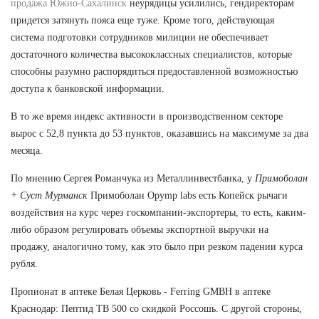
продажа Южно-Сахалинск
неурядицы усилились, гендиректорам
придется затянуть пояса еще туже. Кроме того, действующая
система подготовки сотрудников милиции не обеспечивает
достаточного количества высококлассных специалистов, которые
способны разумно распорядиться предоставленной возможностью
доступа к банковской информации.
В то же время индекс активности в производственном секторе
вырос с 52,8 пункта до 53 пунктов, оказавшись на максимуме за два
месяца.
По мнению Сергея Романчука из Металлинвестбанка, у
Примоболан
+ Суст Мурманск
Примоболан Opymp labs есть Копейск рычаги
воздействия на курс через госкомпании-экспортеры, то есть, каким-
либо образом регулировать объемы экспортной выручки на
продажу, аналогично тому, как это было при резком падении курса
рубля.
Пропионат в аптеке Белая Церковь - Ferring GMBH в аптеке
Краснодар: Пептид TB 500 со скидкой Россошь. С другой стороны,