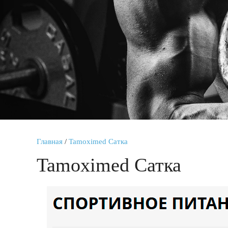
Главная
/
Tamoximed Сатка
Tamoximed Сатка