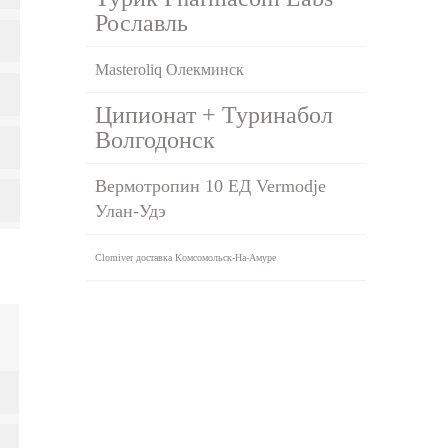
Рославль
Masteroliq Олекминск
Ципионат + Туринабол
Волгодонск
Вермотропин 10 ЕД Vermodje
Улан-Удэ
Clomiver доставка Комсомольск-На-Амуре