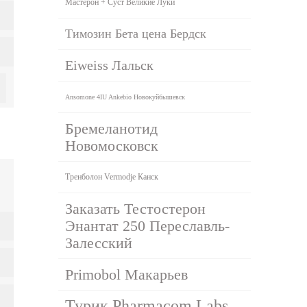
Мастерон + Суст Великие Луки
Tимозин Бета цена Бердск
Eiweiss Лальск
Ansomone 4IU Ankebio Новокуйбышевск
Бремеланотид
Новомосковск
Тренболон Vermodje Канск
Заказать Тестостерон
Энантат 250 Переславль-
Залесский
Primobol Макарьев
Турик Pharmacom Labs