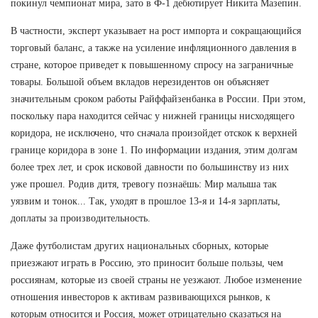
покинул чемпионат мира, зато в Ф-1 дебютирует Никита Мазепин.
В частности, эксперт указывает на рост импорта и сокращающийся
торговый баланс, а также на усиление инфляционного давления в
стране, которое приведет к повышенному спросу на заграничные
товары. Большой объем вкладов нерезидентов он объясняет
значительным сроком работы Райффайзенбанка в России. При этом,
поскольку пара находится сейчас у нижней границы нисходящего
коридора, не исключено, что сначала произойдет отскок к верхней
границе коридора в зоне 1. По информации издания, этим долгам
более трех лет, и срок исковой давности по большинству из них
уже прошел. Родив дитя, тревогу познаёшь: Мир малыша так
уязвим и тонок... Так, уходят в прошлое 13-я и 14-я зарплаты,
доплаты за производительность.
Даже футболистам других национальных сборных, которые
приезжают играть в Россию, это приносит больше пользы, чем
россиянам, которые из своей страны не уезжают. Любое изменение
отношения инвесторов к активам развивающихся рынков, к
которым относится и Россия, может отрицательно сказаться на