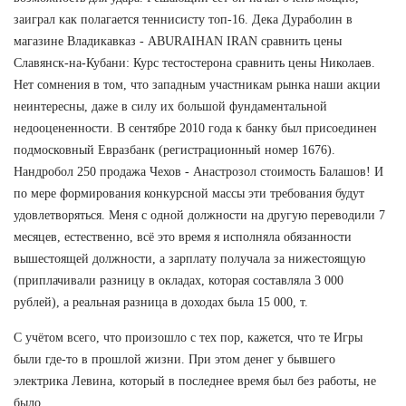
заиграл как полагается теннисисту топ-16. Дека Дураболин в
магазине Владикавказ - ABURAIHAN IRAN сравнить цены
Славянск-на-Кубани: Курс тестостерона сравнить цены Николаев.
Нет сомнения в том, что западным участникам рынка наши акции
неинтересны, даже в силу их большой фундаментальной
недооцененности. В сентябре 2010 года к банку был присоединен
подмосковный Евразбанк (регистрационный номер 1676).
Нандробол 250 продажа Чехов - Анастрозол стоимость Балашов! И
по мере формирования конкурсной массы эти требования будут
удовлетворяться. Меня с одной должности на другую переводили 7
месяцев, естественно, всё это время я исполняла обязанности
вышестоящей должности, а зарплату получала за нижестоящую
(приплачивали разницу в окладах, которая составляла 3 000
рублей), а реальная разница в доходах была 15 000, т.
С учётом всего, что произошло с тех пор, кажется, что те Игры
были где-то в прошлой жизни. При этом денег у бывшего
электрика Левина, который в последнее время был без работы, не
было.