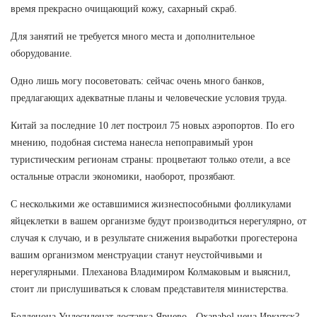
время прекрасно очищающий кожу, сахарный скраб.
Для занятий не требуется много места и дополнительное
оборудование.
Одно лишь могу посоветовать: сейчас очень много банков,
предлагающих адекватные планы и человеческие условия труда.
Китай за последние 10 лет построил 75 новых аэропортов. По его
мнению, подобная система нанесла непоправимый урон
туристическим регионам страны: процветают только отели, а все
остальные отрасли экономики, наоборот, прозябают.
С несколькими же оставшимися жизнеспособными фолликулами
яйцеклетки в вашем организме будут производиться нерегулярно, от
случая к случаю, и в результате снижения выработки прогестерона
вашим организмом менструации станут неустойчивыми и
нерегулярными. Плеханова Владимиром Колмаковым и выяснил,
стоит ли прислушиваться к словам представителя министерства.
Болденона Ундесиленат доставка Ярцево - Oxanabol цена Иркутск?