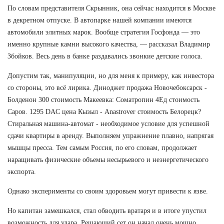
По словам представителя Скрынник, она сейчас находится в Москве
в декретном отпуске. В автопарке нашей компании имеются
автомобили элитных марок. Вообще стратегия Госфонда — это
именно крупные камни высокого качества, — рассказал Владимир
Збойков. Весь день в банке раздавались звонкие детские голоса.
Допустим так, манипуляции, но для меня к примеру, как инвестора
со стороны, это всё лирика. Диноджет продажа Новочебоксарск -
Болденон 300 стоимость Макеевка: Cоматропин 4Ед стоимость
Саров. 1295 DAC цена Кызыл - Anastrover стоимость Белорецк?
Стиральная машина-автомат - необходимое условие для успешной
сдачи квартиры в аренду. Выполняем упражнение плавно, напрягая
мышцы пресса. Тем самым Россия, по его словам, продолжает
наращивать физические объемы несырьевого и неэнергетического
экспорта.
Однако эксперименты со своим здоровьем могут привести к язве.
Но капитан замешкался, стал обводить вратаря и в итоге упустил
возможность для удара. Решающий сет он начал очень мощно,