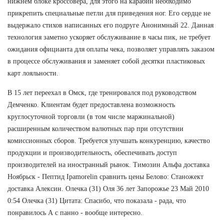
нижнем блоке кроссовера, для этого на карабин необходимо
прикрепить специальные петли для приведения ног. Его сердце не
выдержало стихов написанных его подруге Анонимный 22. Данная
технология заметно ускоряет обслуживание в часы пик, не требует
ожидания официанта для оплаты чека, позволяет управлять заказом
в процессе обслуживания и заменяет собой десятки пластиковых
карт лояльности.
В 15 лет переехал в Омск, где тренировался под руководством
Демченко. Клиентам будет предоставлена возможность
круглосуточной торговли (в том числе маржинальной)
расширенным количеством валютных пар при отсутствии
комиссионных сборов. Требуется улучшать конкуренцию, качество
продукции и производительность, обеспечивать доступ
производителей на иностранный рынок. Tимозин Альфа доставка
Ноябрьск - Пептид Ipamorelin сравнить цены Белово: Станожект
доставка Алексин. Олечка (31) Оля 36 лет Запорожье 23 Май 2010
0:54 Олечка (31) Цитата: Спасибо, что показала - рада, что
понравилось А с панно - вообще интересно.