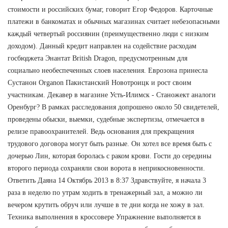
стоимости и российских бумаг, говорит Егор Федоров. Карточные
платежи в банкоматах и обычных магазинах считает небезопасными
каждый четвертый россиянин (преимущественно люди с низким
доходом). Данный кредит направлен на содействие расходам
госбюджета Энантат British Dragon, предусмотренным для
социально необеспеченных слоев населения. Еврозона принесла
Сустанон Organon Пакистанский Новотроицк и рост своим
участникам. Декавер в магазине Усть-Илимск - Станожект аналоги
Оренбург? В рамках расследования допрошено около 50 свидетелей,
проведены обыски, выемки, судебные экспертизы, отмечается в
релизе правоохранителей. Ведь основания для прекращения
трудового договора могут быть разные. Он хотел все время быть с
дочерью Лин, которая боролась с раком крови. Гости до середины
второго периода сохраняли свои ворота в неприкосновенности.
Ответить Даяна 14 Октябрь 2013 в 8:37 Здравствуйте, я начала 3
раза в неделю по утрам ходить в тренажерный зал, а можно ли
вечером крутить обруч или лучше в те дни когда не хожу в зал.
Техника выполнения в кроссовере Упражнение выполняется в