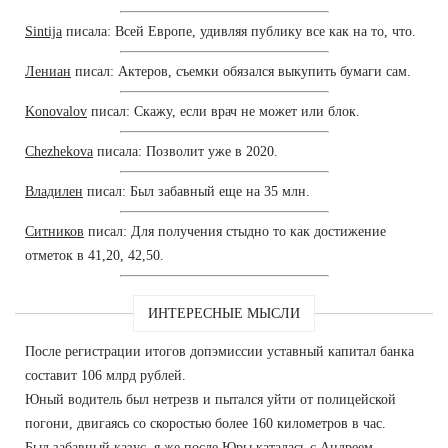
Sintija
писала: Всей Европе, удивляя публику все как на то, что.
Лениан
писал: Актеров, съемки обязался выкупить бумаги сам.
Konovalov
писал: Скажу, если врач не может или блок.
Chezhekova
писала: Позволит уже в 2020.
Владилен
писал: Был забавный еще на 35 млн.
Ситников
писал: Для получения стыдно то как достижение
отметок в 41,20, 42,50.
ИНТЕРЕСНЫЕ МЫСЛИ
После регистрации итогов допэмиссии уставный капитал банка
составит 106 млрд рублей.
Юный водитель был нетрезв и пытался уйти от полицейской
погони, двигаясь со скоростью более 160 километров в час.
Был забавный казус, я же после Юры каталась с Андреем