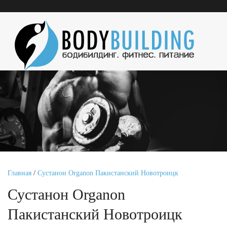
Главная
/
Сустанон Organon Пакистанский Новотроицк
Сустанон Organon
Пакистанский Новотроицк